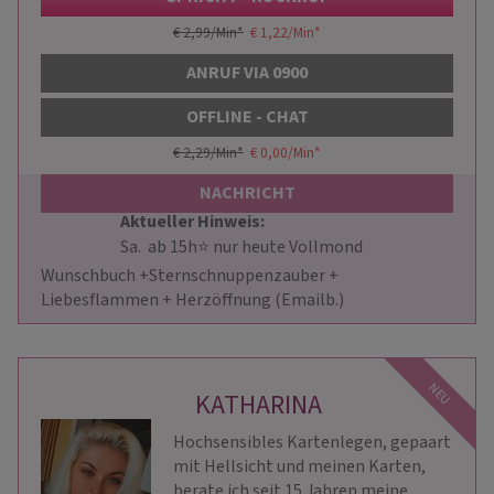
€ 2,99/Min
*
€ 1,22/Min
*
ANRUF VIA 0900
OFFLINE - CHAT
€ 2,29/Min
*
€ 0,00/Min
*
NACHRICHT
Aktueller Hinweis: 
                        Sa.  ab 15h⭐ nur heute Vollmond 
Wunschbuch +Sternschnuppenzauber + 
Liebesflammen + Herzöffnung (Emailb.)                    
NEU
KATHARINA
Hochsensibles Kartenlegen, gepaart
mit Hellsicht und meinen Karten,
berate ich seit 15 Jahren meine