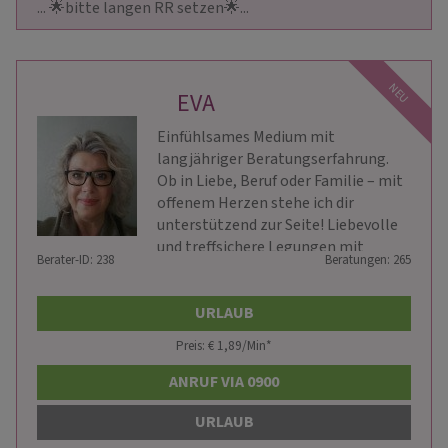
... 🌟bitte langen RR setzen🌟...                    
NEU
EVA
Einfühlsames Medium mit
langjähriger Beratungserfahrung.
Ob in Liebe, Beruf oder Familie – mit
offenem Herzen stehe ich dir
unterstützend zur Seite! Liebevolle
und treffsichere Legungen mit
Berater-ID: 238
Beratungen: 265
Kipper-, Lenormand- und
Skatkarten. Ich bin hellfühlig und
biete auch Energiearbeit an.
URLAUB
Preis: € 1,89/Min
*
ANRUF VIA 0900
URLAUB