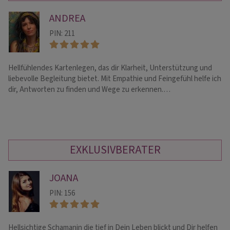
ANDREA
PIN: 211
Hellfühlendes Kartenlegen, das dir Klarheit, Unterstützung und
He
liebevolle Begleitung bietet. Mit Empathie und Feingefühl helfe ich
Mu
dir, Antworten zu finden und Wege zu erkennen.…
Be
EXKLUSIVBERATER
JOANA
PIN: 156
Hellsichtige Schamanin die tief in Dein Leben blickt und Dir helfen
Ic