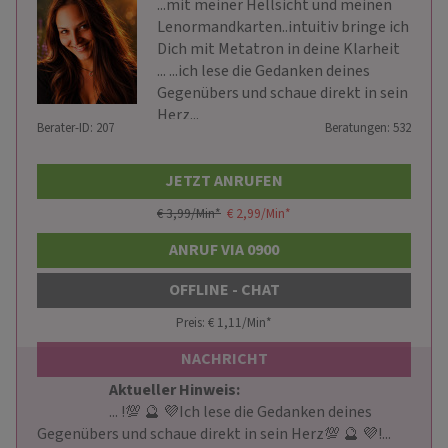
...mit meiner Hellsicht und meinen
Lenormandkarten..intuitiv bringe ich
Dich mit Metatron in deine Klarheit
... ...ich lese die Gedanken deines
Gegenübers und schaue direkt in sein
Herz...
Berater-ID: 207
Beratungen: 532
JETZT ANRUFEN
€ 3,99/Min
*
€ 2,99/Min
*
ANRUF VIA 0900
OFFLINE - CHAT
Preis: € 1,11/Min
*
NACHRICHT
Aktueller Hinweis: 
                        ... !💯 🔮 💜Ich lese die Gedanken deines 
Gegenübers und schaue direkt in sein Herz💯 🔮 💜!...
