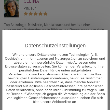
CELINA
PIN: 107
Top Astrologie-Meisterin, Mentalcoach und besitze eine
Ex
ausgeprägte Wahrnehmung in Bildern und Eingebungen, um dir in
Li
deinem Leben weiterzuhelfen. Sehr treffsicher und vor allem eh…
Tr
d
Datenschutzeinstellungen
Wir und unsere Drittanbieter nutzen Technologien (z.B.
Cookies), um Informationen auf Nutzergeräten zu speichern und
WHATSAPP
abzurufen, um persönliche Daten, wie Adressen oder
Browserdaten zu verarbeiten. Sie können der Verarbeitung Ihrer
persönlichen Daten für die unten aufgelisteten
Verarbeitungszwecke zustimmen. Alternativ können Sie Ihre
bevorzugten Einstellungen vornehmen, bevor Sie zustimmen
oder ablehnen. Bitte beachten Sie, dass manche Anbieter
basierend auf legitimen Geschäftsinteressen Ihre persönlichen
Daten verarbeiten, ohne nach Ihrer Zustimmung zu fragen. Um
Ihr Recht auf Widerspruch gegen die Verarbeitung auf der Basis
von legitimen Geschäftsinteressen auszuüben, sehen Sie sich
bitte unsere Anbieterliste an.