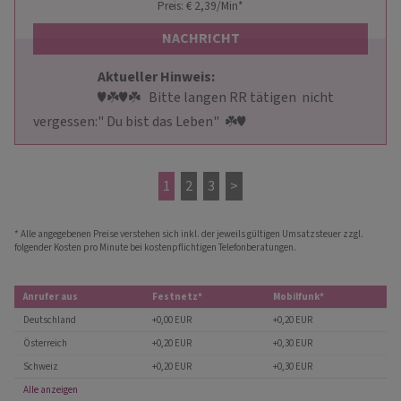
Preis: € 2,39/Min
*
NACHRICHT
Aktueller Hinweis: 
                        ♥️☘️♥️☘️   Bitte langen RR tätigen  nicht 
vergessen:" Du bist das Leben"  ☘️♥️                    
1
2
3
>
* Alle angegebenen Preise verstehen sich inkl. der jeweils gültigen Umsatzsteuer zzgl.
folgender Kosten pro Minute bei kostenpflichtigen Telefonberatungen.
Anrufer aus
Festnetz*
Mobilfunk*
Deutschland
+0,00 EUR
+0,20 EUR
Österreich
+0,20 EUR
+0,30 EUR
Schweiz
+0,20 EUR
+0,30 EUR
Alle anzeigen