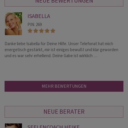
NEUE BEWERTUNGEN
ISABELLA
PIN: 269
Danke liebe Isabella für Deine Hilfe. Unser Telefonat hat mich
He
energetisch gestärkt, mir ist einiges bewußt und klar geworden
di
und es war sehr erhellend. Deine Gabe ist wirklich …
Ba
MEHR BEWERTUNGEN
NEUE BERATER
SEELENCOACH HEIKE