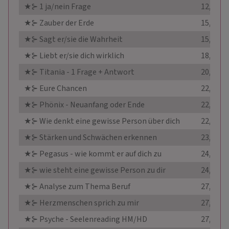
★⊱ 1 ja/nein Frage
12,00 €
★⊱ Zauber der Erde
15,00 €
★⊱ Sagt er/sie die Wahrheit
15,90 €
★⊱ Liebt er/sie dich wirklich
18,90 €
★⊱ Titania - 1 Frage + Antwort
20,00 €
★⊱ Eure Chancen
22,00 €
★⊱ Phönix - Neuanfang oder Ende
22,90 €
★⊱ Wie denkt eine gewisse Person über dich
22,90 €
★⊱ Stärken und Schwächen erkennen
23,90 €
★⊱ Pegasus - wie kommt er auf dich zu
24,90 €
★⊱ wie steht eine gewisse Person zu dir
24,90 €
★⊱ Analyse zum Thema Beruf
27,90 €
★⊱ Herzmenschen sprich zu mir
27,99 €
★⊱ Psyche - Seelenreading HM/HD
27,99 €