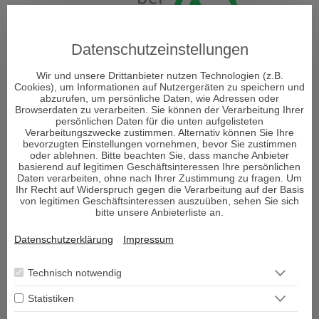
Datenschutzeinstellungen
Wir und unsere Drittanbieter nutzen Technologien (z.B.
Cookies), um Informationen auf Nutzergeräten zu speichern und
abzurufen, um persönliche Daten, wie Adressen oder
ÜBER DECISIONI
Browserdaten zu verarbeiten. Sie können der Verarbeitung Ihrer
persönlichen Daten für die unten aufgelisteten
Verarbeitungszwecke zustimmen. Alternativ können Sie Ihre
"Decisioni - Entscheidungen formen Dein Schicksal" so
bevorzugten Einstellungen vornehmen, bevor Sie zustimmen
oder ablehnen. Bitte beachten Sie, dass manche Anbieter
heißt das neue Portal und Decisioni heißt im
basierend auf legitimen Geschäftsinteressen Ihre persönlichen
italienischen Entscheidungen und vor allem um diese
Daten verarbeiten, ohne nach Ihrer Zustimmung zu fragen. Um
geht es im Leben. Entscheidungen sind ein Moment in
Ihr Recht auf Widerspruch gegen die Verarbeitung auf der Basis
von legitimen Geschäftsinteressen auszuüben, sehen Sie sich
Ihrem Leben, der alles verändern kann.
bitte unsere Anbieterliste an.
Datenschutzerklärung
Impressum
Viele Menschen sehnen sich nach Erholung und suchen den
Zugang zu sich selbst. Aber was genau gibt es, um bei sich
Technisch notwendig
selbst wieder anzukommen und den Fokus auf das zu lenken,
was wirklich wichtig ist im Leben und die richtigen
Statistiken
Entscheidungen zu treffen?