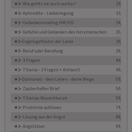
★⊱ Wie gehts bei euch weiter?
29,99 €
★⊱ Aphrodite - Liebeslegung
33,00 €
★⊱ Gedankenreading HM/HD
34,90 €
★⊱ Gefühle und Gedanken des Herzmenschen
35,00 €
★⊱Engelsgeflüster der Liebe
39,90 €
★⊱ Beruf oder Berufung
39,99 €
★⊱ 3 Fragen
49,00 €
★⊱ Titania - 3 Fragen + Antwort
49,90 €
★⊱Daimones - dein Leben - deine Wege
59,90 €
★⊱ Zauberhafter Brief
59,99 €
★⊱ Titanias Wunschkerze
59,99 €
★⊱ Probleme auflösen
74,99 €
★⊱ Lösung aus der Angst
88,00 €
★⊱ Angstlöser
99,99 €