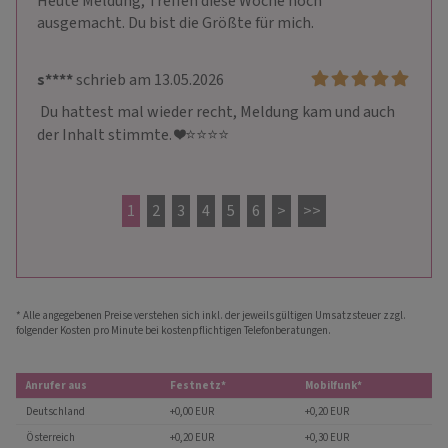
Heute Meldung, Treffen diese Woche noch 
ausgemacht. Du bist die Größte für mich.
s****
schrieb am 13.05.2026
 Du hattest mal wieder recht, Meldung kam und auch 
der Inhalt stimmte. ❤️⭐⭐⭐⭐
1
2
3
4
5
6
>
>>
* Alle angegebenen Preise verstehen sich inkl. der jeweils gültigen Umsatzsteuer zzgl.
folgender Kosten pro Minute bei kostenpflichtigen Telefonberatungen.
Anrufer aus
Festnetz*
Mobilfunk*
Deutschland
+0,00 EUR
+0,20 EUR
Österreich
+0,20 EUR
+0,30 EUR