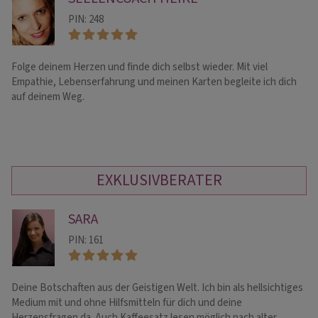
PIN: 248
Folge deinem Herzen und finde dich selbst wieder. Mit viel
Ei
Empathie, Lebenserfahrung und meinen Karten begleite ich dich
ve
auf deinem Weg.
en
es
EXKLUSIVBERATER
SARA
PIN: 161
Deine Botschaften aus der Geistigen Welt. Ich bin als hellsichtiges
~ 
Medium mit und ohne Hilfsmitteln für dich und deine
St
Herzensfragen da. Auch Kaffeesatz lesen möglich nach alter…
Li