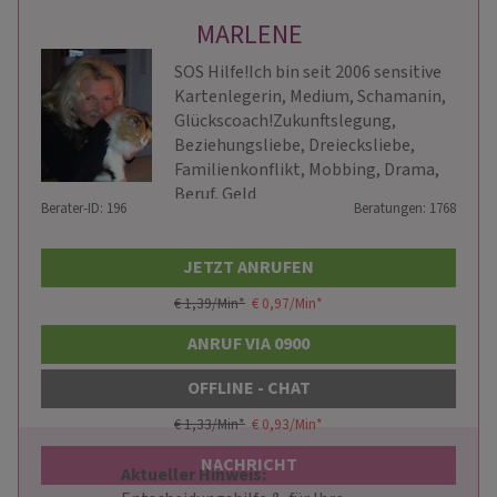
MARLENE
SOS Hilfe!Ich bin seit 2006 sensitive
Kartenlegerin, Medium, Schamanin,
Glückscoach!Zukunftslegung,
Beziehungsliebe, Dreiecksliebe,
Familienkonflikt, Mobbing, Drama,
Beruf, Geld
Berater-ID: 196
Beratungen: 1768
JETZT ANRUFEN
€ 1,39/Min
*
€ 0,97/Min
*
ANRUF VIA 0900
OFFLINE - CHAT
€ 1,33/Min
*
€ 0,93/Min
*
NACHRICHT
Aktueller Hinweis: 