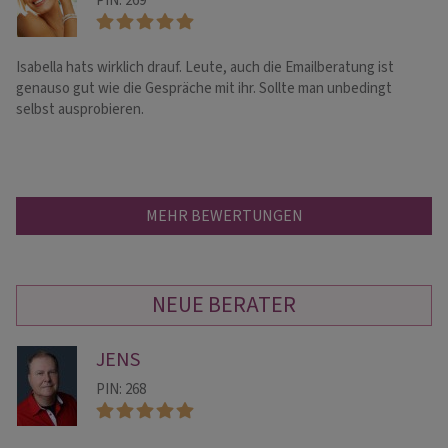
PIN: 269
Isabella hats wirklich drauf. Leute, auch die Emailberatung ist
Ni
genauso gut wie die Gespräche mit ihr. Sollte man unbedingt
is
selbst ausprobieren.
Ch
MEHR BEWERTUNGEN
NEUE BERATER
JENS
PIN: 268