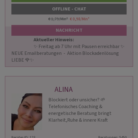
OFFLINE - CHAT
€ 1,79/Min
*
€ 0,98/Min
*
NACHRICHT
Aktueller Hinweis: 
                        ✨ Freitag ab 7 Uhr mit Pausen erreichbar ✨ 
NEUE Emailberatungen  -  Aktion Blockadenlösung 
LIEBE 🌹✨                    
ALINA
Blockiert oder unsicher? 🌱
Telefonisches Coaching &
energetische Beratung bringt
Klarheit,Ruhe & innere Kraft
Berater-ID: 123
Beratungen: 5450