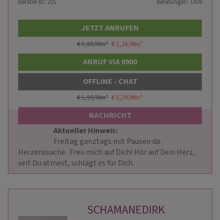
Berater-ID: 215
Beratungen: 1478
JETZT ANRUFEN
€ 1,80/Min
*
€ 1,26/Min
*
ANRUF VIA 0900
OFFLINE - CHAT
€ 1,99/Min
*
€ 1,39/Min
*
NACHRICHT
Aktueller Hinweis: 
                        Freitag ganztags mit Pausen da. 
Herzenssache.  Freu mich auf Dich! Hör auf Dein Herz, 
seit Du atmest, schlägt es für Dich.                    
SCHAMANEDIRK