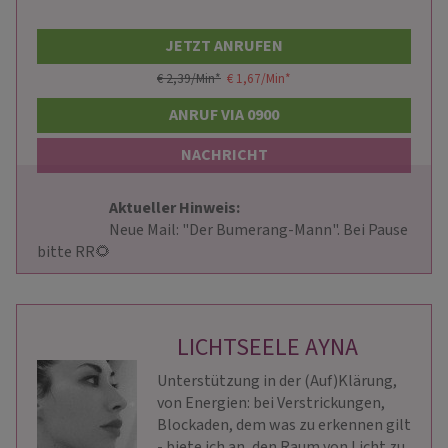
JETZT ANRUFEN
€ 2,39/Min
*
€ 1,67/Min
*
ANRUF VIA 0900
NACHRICHT
Aktueller Hinweis: 
                        Neue Mail: "Der Bumerang-Mann". Bei Pause 
bitte RR🌻                     
LICHTSEELE AYNA
Unterstützung in der (Auf)Klärung,
von Energien: bei Verstrickungen,
Blockaden, dem was zu erkennen gilt
- biete ich an, den Raum von Licht zu