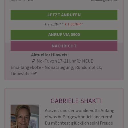
JETZT ANRUFEN
€ 2,29/Min
*
€ 1,60/Min
*
ANRUF VIA 0900
NACHRICHT
Aktueller Hinweis: 
                        💕 Mo-Fr. von 17-21Uhr 🌸 NEUE 
Emailangebote - Monatslegung, Rundumblick, 
Liebesblick🌸                    
GABRIELE SHAKTI
Auszeit und der wundervolle Anfang
etwas Außergewöhnlich anderem!
Du möchtest glücklich sein! Freude