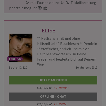
                        💫 mit Pausen online 💫  🥰  E-Mailberatung 
jederzeit möglich 🥰  📩                     
ELISE
** Hellsehen mit und ohne
Hilfsmittel ** Rauchlesen ** Pendeln
** treffsicher, ehrlich und mit viel
Herz beantworte ich Dir Deine
Fragen und begleite Dich auf Deinem
Weg
Berater-ID: 110
Beratungen: 2315
JETZT ANRUFEN
€ 3,99/Min
*
€ 2,79/Min
*
OFFLINE - CHAT
€ 2,99/Min
*
€ 2,09/Min
*