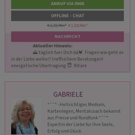
ANRUF VIA 0900
OFFLINE - CHAT
€ 2,25/Min
*
€ 1,58/Min
*
NACHRICHT
Aktueller Hinweis: 
                        🌄 täglich fuer Dich da💓  Fragen wie geht es 
in der Liebe weiter? treffsichere Beratungen! 
energetische Übertragung 😇  Ritare                    
GABRIELE
*˜˜* -Hellsichtiges Medium,
Kartenlegen, Mentalcoach bekannt
aus Presse und Rundfunk *˜˜*
Expertin der Liebe für Ihre Seele,
Erfolg und Glück.