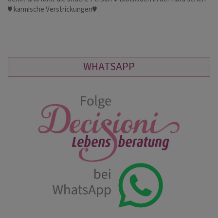
♥ karmische Verstrickungen♥
Be
WHATSAPP