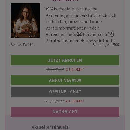
💎 Als mediale ukrainische
Kartenlegerin unterstützte ich dich
treffsicher, präzise und ohne
Vorabinformationen in den
Bereichen Liebe💓 Partnerschaft💍
Beruf⚓ Finanzen 🐠 und spirituelle
Berater-ID: 114
Beratungen: 2567
Entwicklung🌌 💎
JETZT ANRUFEN
€ 2,39/Min
*
€ 1,67/Min
*
ANRUF VIA 0900
OFFLINE - CHAT
€ 1,99/Min
*
€ 1,39/Min
*
NACHRICHT
Aktueller Hinweis: 