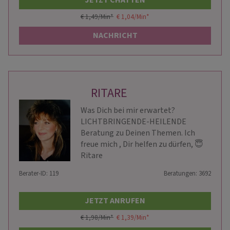
JETZT CHATTEN
€ 1,49/Min
*
€ 1,04/Min
*
NACHRICHT
RITARE
Was Dich bei mir erwartet?
LICHTBRINGENDE-HEILENDE
Beratung zu Deinen Themen. Ich
freue mich , Dir helfen zu dürfen, 😇
Ritare
Berater-ID: 119
Beratungen: 3692
JETZT ANRUFEN
€ 1,98/Min
*
€ 1,39/Min
*