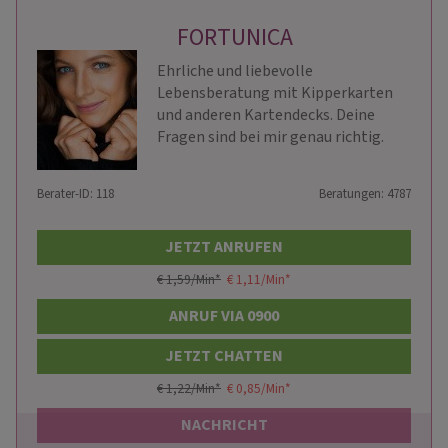
FORTUNICA
Ehrliche und liebevolle
Lebensberatung mit Kipperkarten
und anderen Kartendecks. Deine
Fragen sind bei mir genau richtig.
Berater-ID: 118
Beratungen: 4787
JETZT ANRUFEN
€ 1,59/Min
*
€ 1,11/Min
*
ANRUF VIA 0900
JETZT CHATTEN
€ 1,22/Min
*
€ 0,85/Min
*
NACHRICHT