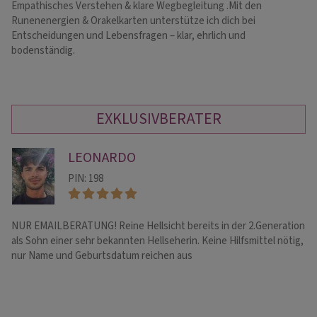
Empathisches Verstehen & klare Wegbegleitung .Mit den
Kl
Runenenergien & Orakelkarten unterstütze ich dich bei
Ja
Entscheidungen und Lebensfragen – klar, ehrlich und
Of
bodenständig.
EXKLUSIVBERATER
LEONARDO
PIN: 198
NUR EMAILBERATUNG! Reine Hellsicht bereits in der 2.Generation
Ka
als Sohn einer sehr bekannten Hellseherin. Keine Hilfsmittel nötig,
Ka
nur Name und Geburtsdatum reichen aus
we