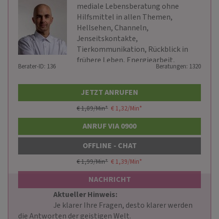
mediale Lebensberatung ohne
Hilfsmittel in allen Themen,
Hellsehen, Channeln,
Jenseitskontakte,
Tierkommunikation, Rückblick in
frühere Leben, Energiearbeit,
Berater-ID: 136
Beratungen: 1320
geistiges Heilen usw.
JETZT ANRUFEN
€ 1,89/Min
*
€ 1,32/Min
*
ANRUF VIA 0900
OFFLINE - CHAT
€ 1,99/Min
*
€ 1,39/Min
*
NACHRICHT
Aktueller Hinweis: 
                        Je klarer Ihre Fragen, desto klarer werden 
die Antworten der geistigen Welt.
