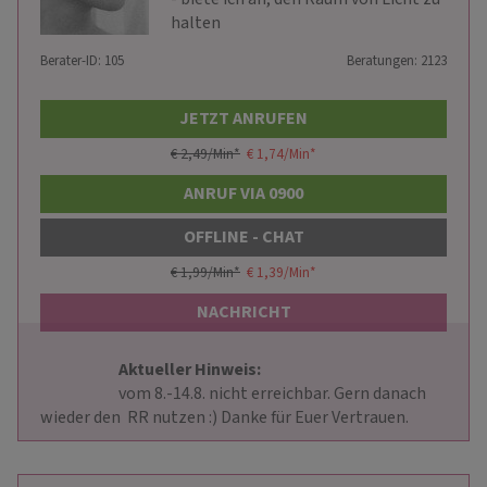
halten
Berater-ID: 105
Beratungen: 2123
JETZT ANRUFEN
€ 2,49/Min
*
€ 1,74/Min
*
ANRUF VIA 0900
OFFLINE - CHAT
€ 1,99/Min
*
€ 1,39/Min
*
NACHRICHT
Aktueller Hinweis: 
                        vom 8.-14.8. nicht erreichbar. Gern danach 
wieder den  RR nutzen :) Danke für Euer Vertrauen.                    