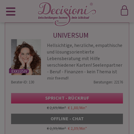
UNIVERSUM
Hellsichtige, herzliche, empathische
und lösungsorientierte
Lebensberatung mit Hilfe
verschiedener Karten! Seelenpartner
- Beruf - Finanzen - kein Thema ist
mir fremd!
Berater-ID: 130
Beratungen: 22176
SPRICHT - RÜCKRUF
€ 2,69/Min
*
€ 1,88/Min
*
OFFLINE - CHAT
€ 2,99/Min
*
€ 2,09/Min
*