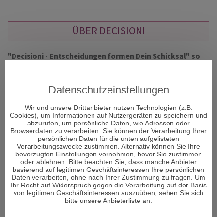
ÜBER DECISIONI
"Decisioni - Entscheidungen formen Dein Schicksal" so
heißt das neue Portal und Decisioni heißt im
italienischen Entscheidungen und vor allem um diese
geht es im Leben. Entscheidungen sind ein Moment in
Datenschutzeinstellungen
Ihrem Leben, der alles verändern kann.
Wir und unsere Drittanbieter nutzen Technologien (z.B.
Cookies), um Informationen auf Nutzergeräten zu speichern und
abzurufen, um persönliche Daten, wie Adressen oder
Viele Menschen sehnen sich nach Erholung und suchen den
Browserdaten zu verarbeiten. Sie können der Verarbeitung Ihrer
Zugang zu sich selbst. Aber was genau gibt es, um bei sich
persönlichen Daten für die unten aufgelisteten
Verarbeitungszwecke zustimmen. Alternativ können Sie Ihre
selbst wieder anzukommen und den Fokus auf das zu lenken,
bevorzugten Einstellungen vornehmen, bevor Sie zustimmen
was wirklich wichtig ist im Leben und die richtigen
oder ablehnen. Bitte beachten Sie, dass manche Anbieter
Entscheidungen zu treffen?
basierend auf legitimen Geschäftsinteressen Ihre persönlichen
Daten verarbeiten, ohne nach Ihrer Zustimmung zu fragen. Um
Ihr Recht auf Widerspruch gegen die Verarbeitung auf der Basis
Den Körper und Seele in Einklang zu bringen ist von enormer
von legitimen Geschäftsinteressen auszuüben, sehen Sie sich
Wichtigkeit für den Menschen. Man könnte auch sagen – es
bitte unsere Anbieterliste an.
ist sogar DAS Wichtigste im Leben. Wenn das Gleichgewicht