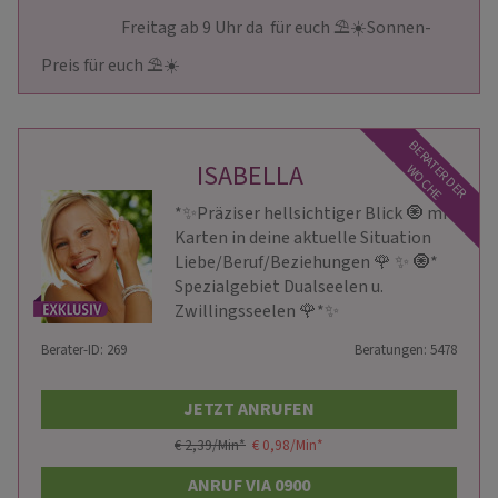
                        Freitag ab 9 Uhr da  für euch ⛱️☀️Sonnen-
Preis für euch ⛱️☀️                    
BERATER DER
ISABELLA
WOCHE
*✨Präziser hellsichtiger Blick 🧿 mit
Karten in deine aktuelle Situation
Liebe/Beruf/Beziehungen 🌹 ✨ 🧿*
Spezialgebiet Dualseelen u.
Zwillingsseelen 🌹*✨
Berater-ID: 269
Beratungen: 5478
JETZT ANRUFEN
€ 2,39/Min
*
€ 0,98/Min
*
ANRUF VIA 0900