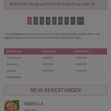
Mediale Beratung und intuitive Begleitung. über 20                    
1
2
3
4
5
6
7
>
>>
* Alle angegebenen Preise verstehen sich inkl. der jeweils gültigen Umsatzsteuer zzgl.
folgender Kosten pro Minute bei kostenpflichtigen Telefonberatungen.
Anrufer aus
Festnetz*
Mobilfunk*
Deutschland
+0,00 EUR
+0,20 EUR
Österreich
+0,20 EUR
+0,30 EUR
Schweiz
+0,20 EUR
+0,30 EUR
Alle anzeigen
NEUE BEWERTUNGEN
ISABELLA