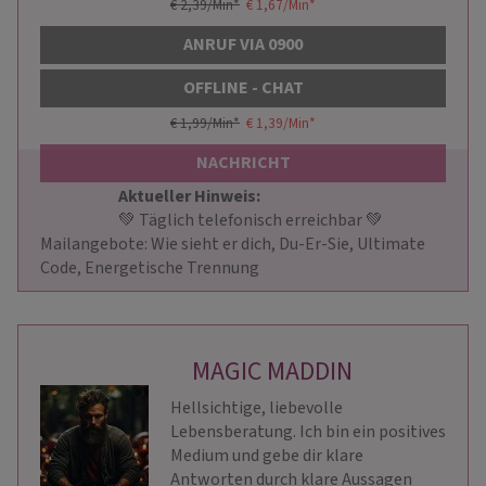
€ 2,39/Min
*
€ 1,67/Min
*
ANRUF VIA 0900
OFFLINE - CHAT
€ 1,99/Min
*
€ 1,39/Min
*
NACHRICHT
Aktueller Hinweis: 
                        💚 Täglich telefonisch erreichbar 💚 
Mailangebote: Wie sieht er dich, Du-Er-Sie, Ultimate 
Code, Energetische Trennung                    
MAGIC MADDIN
Hellsichtige, liebevolle
Lebensberatung. Ich bin ein positives
Medium und gebe dir klare
Antworten durch klare Aussagen