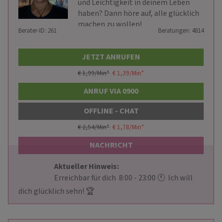
und Leichtigkeit in deinem Leben
haben? Dann höre auf, alle glücklich
machen zu wollen!
Berater-ID: 261
Beratungen: 4814
JETZT ANRUFEN
€ 1,99/Min
*
€ 1,39/Min
*
ANRUF VIA 0900
OFFLINE - CHAT
€ 2,54/Min
*
€ 1,78/Min
*
NACHRICHT
Aktueller Hinweis: 
                        Erreichbar für dich  8:00 - 23:00 🕚  Ich will 
dich glücklich sehn! 🏆                     