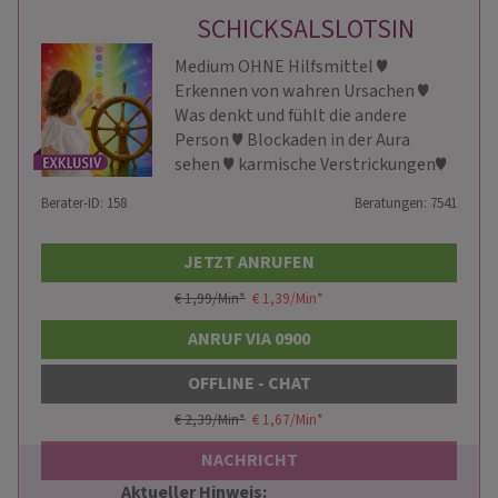
SCHICKSALSLOTSIN
Medium OHNE Hilfsmittel ♥
Erkennen von wahren Ursachen ♥
Was denkt und fühlt die andere
Person ♥ Blockaden in der Aura
sehen ♥ karmische Verstrickungen♥
Berater-ID: 158
Beratungen: 7541
JETZT ANRUFEN
€ 1,99/Min
*
€ 1,39/Min
*
ANRUF VIA 0900
OFFLINE - CHAT
€ 2,39/Min
*
€ 1,67/Min
*
NACHRICHT
Aktueller Hinweis: 