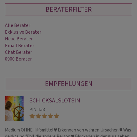
BERATERFILTER
Alle Berater
Exklusive Berater
Neue Berater
Email Berater
Chat Berater
0900 Berater
EMPFEHLUNGEN
SCHICKSALSLOTSIN
PIN: 158
Medium OHNE Hilfsmittel ♥ Erkennen von wahren Ursachen ♥ Was
Eh
denkt und fühlt die andere Person ♥ Blockaden in der Aura sehen
Ze