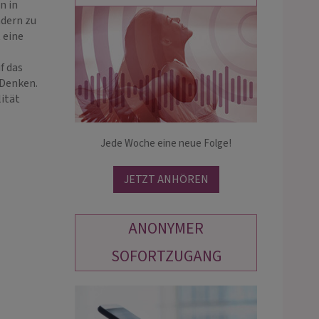
n in
ndern zu
 eine
MEDIUM TAMANI
HELLSEHER
FEDERICO
PIN: 468
f das
 Denken.
PIN: 488
lität
chtiges indisches Orakel - welches
★★★ New Yorks famous Star-Hellse
n Schlüssel für dein Leben gibt um
★★★ Magic view ★
 glücklich zu sein und dabei hilft,
Jede Woche eine neue Folge!
Aussergewoehnliche Treffsicherheit
und den Herzensmenschen besser
Mail please
rstehen. Ext…
JETZT ANHÖREN
ANONYMER
SOFORTZUGANG