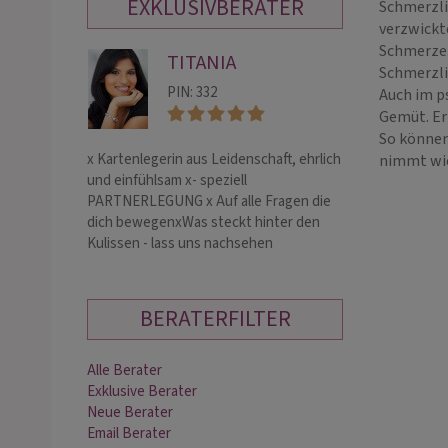
EXKLUSIVBERATER
Schmerzli
verzwickt
Schmerzen
TITANIA
ME
Schmerzli
PIN: 332
PIN:
Auch im p
Gemüt. Er
So können
x️ Kartenlegerin aus Leidenschaft, ehrlich
Hellsichtige, lie
nimmt wie
und einfühlsam x- speziell
Medium ohne und 
PARTNERLEGUNG x Auf alle Fragen die
Alternative Ther
dich bewegenxWas steckt hinter den
langjähriger Erfa
Kulissen - lass uns nachsehen
Blockaden Auflö
BERATERFILTER
Alle Berater
Exklusive Berater
Neue Berater
Email Berater