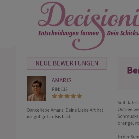
NEUE BEWERTUNGEN
Be
AMARIS
TA
PIN: 132
PIN:
Seit Jahrt
Ostsee wei
Danke liebe Amaris. Deine Liebe Art hat
Wirklich zu empf
Schmuckst
mir gut getan. Bis bald.
erkannt und viel
orange, ro
In der Sch