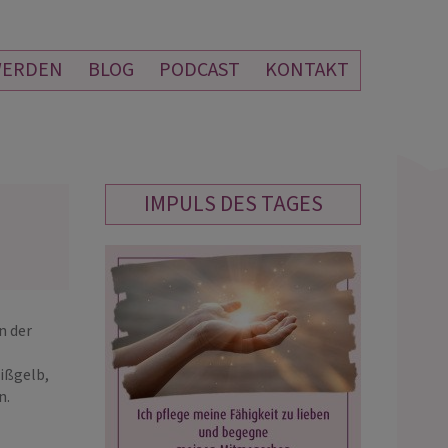
WERDEN
BLOG
PODCAST
KONTAKT
IMPULS DES TAGES
MERAFINA
MEDIUM AURELIA
PIN: 137
PIN: 113
n der
eder ein sehr schönes Gespräch,
Tolle Beratung und sehr professionell
ißgelb,
 Dank und bis zum nächsten Mal.
Danke dir von Herzen 💞 für jedes
n.
Gespräch und die tollen Liebesflamm