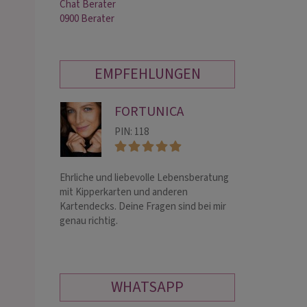
Chat Berater
0900 Berater
EMPFEHLUNGEN
FORTUNICA
ME
PIN: 118
PIN:
Ehrliche und liebevolle Lebensberatung
Hellsichtige, lie
mit Kipperkarten und anderen
Medium ohne und 
Kartendecks. Deine Fragen sind bei mir
Alternative Ther
genau richtig.
langjähriger Erfa
Blockaden Auflö
WHATSAPP