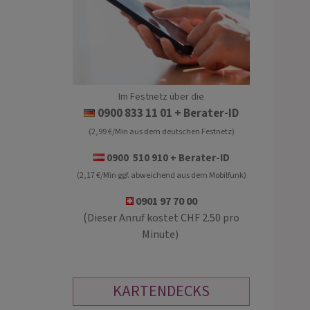
Im Festnetz über die
GRETA
MARLENE
0900 833 11 01
+ Berater-ID
(2,99 €/Min aus dem deutschen Festnetz)
PIN: 146
PIN: 196
0900 510 910 + Berater-ID
(2,17 €/Min ggf. abweichend aus dem Mobilfunk)
che Lenormandkarten-Beratung mit
SOS Hilfe!Ich bin seit 2006 sensitive
icheren Zeittendenzen* Ich
Kartenlegerin, Medium, Schamanin,
0901 97 70 00
orte Dir gerne Deine Fragen zu
Glückscoach!Zukunftslegung,
(
Dieser Anruf kostet CHF 2.50 pro
 Beruf und Finanzen.
Beziehungsliebe, Dreiecksliebe,
Minute)
Familienkonflikt, Mobbing, Drama, Ber
Geld
KARTENDECKS