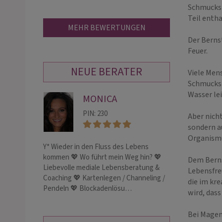
Schmuckst
Teil enth
MEHR BEWERTUNGEN
Der Berns
Feuer.
NEUE BERATER
Viele Men
Schmuckste
Wasser le
MONICA
JA
PIN: 230
PIN:
Aber nich
sondern a
Organism
Y* Wieder in den Fluss des Lebens
Erfahrene Karten
kommen 💖 Wo führt mein Weg hin? 💖
verschiedenen D
Dem Berns
Liebevolle mediale Lebensberatung &
Rituale, Coachin
Lebensfre
Coaching 💖 Kartenlegen / Channeling /
die im kr
Pendeln 💖 Blockadenlösu…
wird, dass
Bei Magen