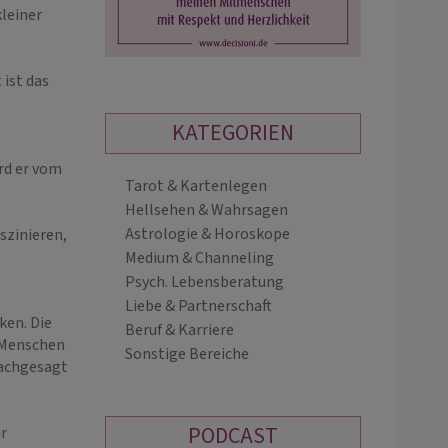
leiner
ist das
KATEGORIEN
ird er vom
Tarot & Kartenlegen
JENS
BOJANA
Hellsehen & Wahrsagen
PIN: 268
PIN: 011
Astrologie & Horoskope
szinieren,
Medium & Channeling
Psych. Lebensberatung
isches Verstehen & klare
Spirituelles hellsichtiges Medium mit
Liebe & Partnerschaft
gleitung .Mit den Runenenergien
Wahrsagerkarten 🪄 telefonisch
ken. Die
Beruf & Karriere
elkarten unterstütze ich dich bei
erreichbar
. Menschen
Sonstige Bereiche
heidungen und Lebensfragen –
nachgesagt
ehrlich und bodenständig.
PODCAST
r