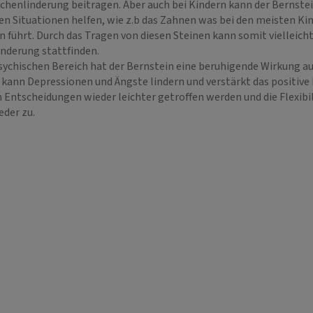
chenlinderung beitragen. Aber auch bei Kindern kann der Bernstei
en Situationen helfen, wie z.b das Zahnen was bei den meisten Ki
 führt. Durch das Tragen von diesen Steinen kann somit vielleicht
DIUM SARAH
KERSTIN
nderung stattfinden.
 100
PIN: 560
sychischen Bereich hat der Bernstein eine beruhigende Wirkung au
 kann Depressionen und Ängste lindern und verstärkt das positive
 Entscheidungen wieder leichter getroffen werden und die Flexibi
bevolle Lebensberaterin,
💎 Klarheit und Hellsicht , Intuition incl.
Hellsi
der zu.
mit Hilfsmittel,
meiner eigenen Karten. Ich helfe dir
dir de
apeutin und Heilerin mit
zügig einen klaren Blick auf die Dinge im
wieder
hrung. Lichtarbeit,
dich 
Leben zu bekommen.💎 ruf mich an ☎️
sung,
zu ve
Ich bin von…