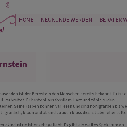
HOME
NEUKUNDE WERDEN
BERATER 
rnstein
NJA
SUNSHINE
 128
PIN: 115
ausenden ist der Bernstein den Menschen bereits bekannt. Er ist a
t verbreitet. Er besteht aus fossilem Harz und zählt zu den
ehlen, alles genaustens
Erneut ganz lieben Dank für die
War wi
einen. Seine Farben können variieren und sind honigfarben bis we
es schon eingetroffen!
vertrauensvolle und stimmige Beratung.
vielen
t, grünlich, braun und ab und zu auch blass dies ist aber eher selte
🫶
muckindustrie ist er sehr geliebt. Es gibt ein weites Spektrum an