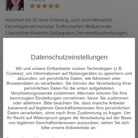
Hellsehen mit 30 Jahre Erfahrung, auch ohne Hilfsmittel,
Ei
Kartenlegen mit höchster Treffsicherheit Medium in der
mi
3.Generation Konkrete Zeitangaben, Personenbeschreibungen,
Menta…
Datenschutzeinstellungen
WHATSAPP
Wir und unsere Drittanbieter nutzen Technologien (z.B.
Cookies), um Informationen auf Nutzergeräten zu speichern und
abzurufen, um persönliche Daten, wie Adressen oder
Browserdaten zu verarbeiten. Sie können der Verarbeitung Ihrer
persönlichen Daten für die unten aufgelisteten
Verarbeitungszwecke zustimmen. Alternativ können Sie Ihre
bevorzugten Einstellungen vornehmen, bevor Sie zustimmen
oder ablehnen. Bitte beachten Sie, dass manche Anbieter
basierend auf legitimen Geschäftsinteressen Ihre persönlichen
Daten verarbeiten, ohne nach Ihrer Zustimmung zu fragen. Um
Ihr Recht auf Widerspruch gegen die Verarbeitung auf der Basis
von legitimen Geschäftsinteressen auszuüben, sehen Sie sich
bitte unsere Anbieterliste an.