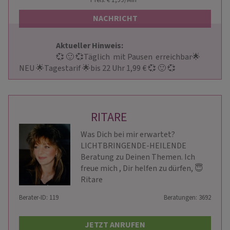
NACHRICHT
Aktueller Hinweis: 
                        💞 🙂 💞Täglich  mit Pausen  erreichbar🌟
NEU 🌟Tagestarif 🌟bis 22 Uhr 1,99 € 💞 🙂 💞                    
RITARE
Was Dich bei mir erwartet?
LICHTBRINGENDE-HEILENDE
Beratung zu Deinen Themen. Ich
freue mich , Dir helfen zu dürfen, 😇
Ritare
Berater-ID: 119
Beratungen: 3692
JETZT ANRUFEN