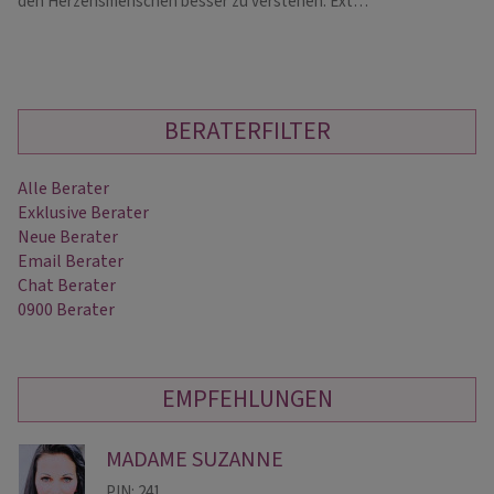
den Herzensmenschen besser zu verstehen. Ext…
pr
BERATERFILTER
Alle Berater
Exklusive Berater
Neue Berater
Email Berater
Chat Berater
0900 Berater
EMPFEHLUNGEN
MADAME SUZANNE
PIN: 241