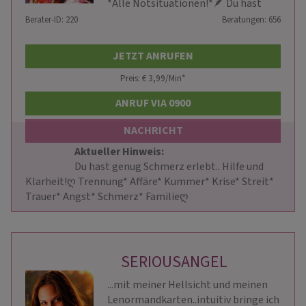
*Alle Notsituationen!*🪶 Du hast
Berater-ID: 220
genug Schmerz erlebt... Klarheit
Beratungen: 656
jetzt!
JETZT ANRUFEN
Preis: € 3,99/Min
*
ANRUF VIA 0900
NACHRICHT
Aktueller Hinweis: 
                        Du hast genug Schmerz erlebt.. Hilfe und 
Klarheit!ღ Trennung* Affäre* Kummer* Krise* Streit* 
Trauer* Angst* Schmerz* Familieღ                    
SERIOUSANGEL
...mit meiner Hellsicht und meinen
Lenormandkarten..intuitiv bringe ich