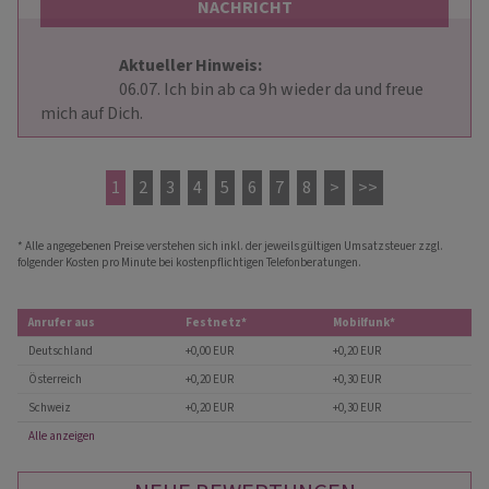
NACHRICHT
Aktueller Hinweis: 
                        06.07. Ich bin ab ca 9h wieder da und freue 
mich auf Dich.                    
1
2
3
4
5
6
7
8
>
>>
* Alle angegebenen Preise verstehen sich inkl. der jeweils gültigen Umsatzsteuer zzgl.
folgender Kosten pro Minute bei kostenpflichtigen Telefonberatungen.
Anrufer aus
Festnetz*
Mobilfunk*
Deutschland
+0,00 EUR
+0,20 EUR
Österreich
+0,20 EUR
+0,30 EUR
Schweiz
+0,20 EUR
+0,30 EUR
Alle anzeigen