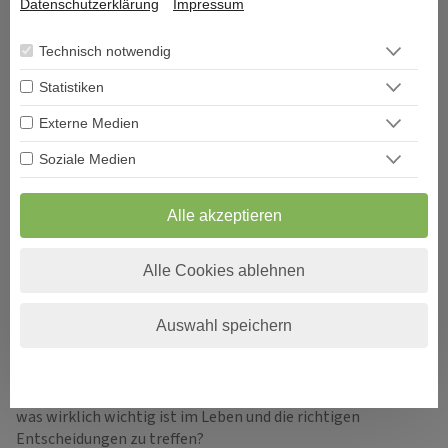
Datenschutzerklärung
Impressum
Technisch notwendig
Statistiken
Externe Medien
ÜBER DECISIONI
Soziale Medien
"Decisioni - Entscheidungen formen Dein Schicksal" so
Alle akzeptieren
heißt das neue Portal und Decisioni heißt im
italienischen Entscheidungen und vor allem um diese
geht es im Leben. Entscheidungen sind ein Moment in
Alle Cookies ablehnen
Ihrem Leben, der alles verändern kann.
Auswahl speichern
Viele Menschen sehnen sich nach Erholung und suchen den
Zugang zu sich selbst. Aber was genau gibt es, um bei sich
selbst wieder anzukommen und den Fokus auf das zu lenken,
was wirklich wichtig ist im Leben und die richtigen
Entscheidungen zu treffen?