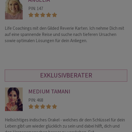
ANGELIA
PIN: 147
Life Coachings mit den Gilded Reverie Karten. Ich nehme Dich mit
Ei
auf eine spannende Reise und suche nach tieferen Ursachen
ve
sowie optimalen Lösungen für dein Anliegen.
en
es
EXKLUSIVBERATER
MEDIUM TAMANI
PIN: 468
Hellsichtiges indisches Orakel - welches dir den Schlüssel für dein
Al
Leben gibt um wieder glücklich zu sein und dabei hilft, dich und
Tr