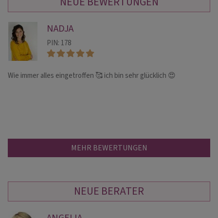
NEUE BEWERTUNGEN
NADJA
PIN: 178
Wie immer alles eingetroffen 🥰 ich bin sehr glücklich 😍
Is
ge
se
MEHR BEWERTUNGEN
NEUE BERATER