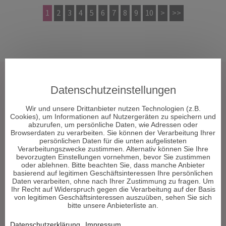
1
2
3
4
5
6
7
8
9
10
>
>>
Tarot & Kartenlegen
Datenschutzeinstellungen
Hellsehen & Wahrsagen
Astrologie & Horoskope
Wir und unsere Drittanbieter nutzen Technologien (z.B.
Cookies), um Informationen auf Nutzergeräten zu speichern und
Medium & Channeling
abzurufen, um persönliche Daten, wie Adressen oder
Psych. Lebensberatung
Browserdaten zu verarbeiten. Sie können der Verarbeitung Ihrer
persönlichen Daten für die unten aufgelisteten
Liebe & Partnerschaft
Verarbeitungszwecke zustimmen. Alternativ können Sie Ihre
Beruf & Karriere
bevorzugten Einstellungen vornehmen, bevor Sie zustimmen
oder ablehnen. Bitte beachten Sie, dass manche Anbieter
Sonstige Bereiche
basierend auf legitimen Geschäftsinteressen Ihre persönlichen
Daten verarbeiten, ohne nach Ihrer Zustimmung zu fragen. Um
Ihr Recht auf Widerspruch gegen die Verarbeitung auf der Basis
Berater werden
von legitimen Geschäftsinteressen auszuüben, sehen Sie sich
bitte unsere Anbieterliste an.
Impressum
Datenschutz
Datenschutzerklärung
Impressum