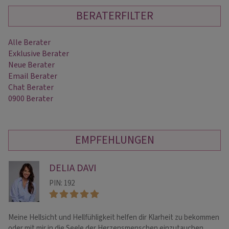
BERATERFILTER
Alle Berater
Exklusive Berater
Neue Berater
Email Berater
Chat Berater
0900 Berater
EMPFEHLUNGEN
DELIA DAVI
PIN: 192
Meine Hellsicht und Hellfühligkeit helfen dir Klarheit zu bekommen
! 
oder mit mir in die Seele der Herzensmenschen einzutauchen.
Hi