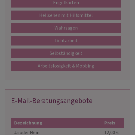
Engelkarten
Hellsehen mit Hilfsmittel
Wahrsagen
Lichtarbeit
Selbständigkeit
Arbeitslosigkeit & Mobbing
E-Mail-Beratungsangebote
Bezeichnung
Preis
Akti
Ja oder Nein
12,00 €
Anze