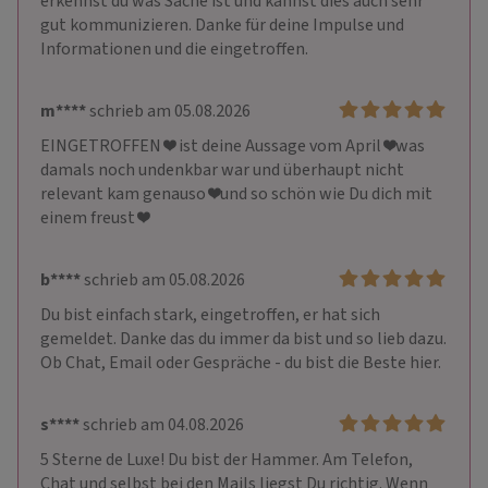
erkennst du was Sache ist und kannst dies auch sehr 
gut kommunizieren. Danke für deine Impulse und 
Informationen und die eingetroffen.
m****
schrieb am 05.08.2026
EINGETROFFEN ❤️ ist deine Aussage vom April ❤️was 
damals noch undenkbar war und überhaupt nicht 
relevant kam genauso ❤️und so schön wie Du dich mit 
einem freust ❤️
b****
schrieb am 05.08.2026
Du bist einfach stark, eingetroffen, er hat sich 
gemeldet. Danke das du immer da bist und so lieb dazu. 
Ob Chat, Email oder Gespräche - du bist die Beste hier.
s****
schrieb am 04.08.2026
5 Sterne de Luxe! Du bist der Hammer. Am Telefon, 
Chat und selbst bei den Mails liegst Du richtig. Wenn 