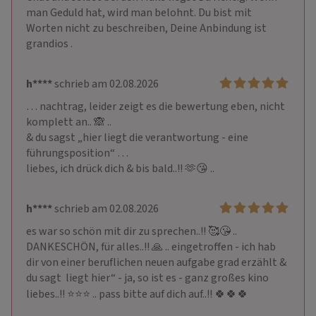
man Geduld hat, wird man belohnt. Du bist mit 
Worten nicht zu beschreiben, Deine Anbindung ist 
grandios . 
h****
schrieb am 02.08.2026
… nachtrag, leider zeigt es die bewertung eben, nicht 
komplett an.. 🙈 ..

& du sagst „hier liegt die verantwortung - eine 
führungsposition“ …

liebes, ich drück dich & bis bald..!! 🫶😘 ..
h****
schrieb am 02.08.2026
es war so schön mit dir zu sprechen..!! 🥰😘 .. 
DANKESCHÖN, für alles..!! 🙏 .. eingetroffen - ich hab 
dir von einer beruflichen neuen aufgabe grad erzählt & 
du sagt  liegt hier“ - ja, so ist es - ganz großes kino 
liebes..!! ⭐️⭐️⭐️ .. pass bitte auf dich auf..!! 🍀🍀🍀