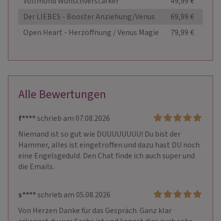
Vollmond Wunschverstärker
49,99 €
Anze
Der LIEBES - Booster Anziehung/Venus
69,99 €
Anze
Open Heart - Herzöffnung / Venus Magie
79,99 €
Anze
Alle Bewertungen
f****
schrieb am 07.08.2026
Niemand ist so gut wie DUUUUUUUU! Du bist der 
Hammer, alles ist eingetroffen und dazu hast DU noch 
eine Engelsgeduld. Den Chat finde ich auch super und 
die Emails.
s****
schrieb am 05.08.2026
Von Herzen Danke für das Gespräch. Ganz klar 