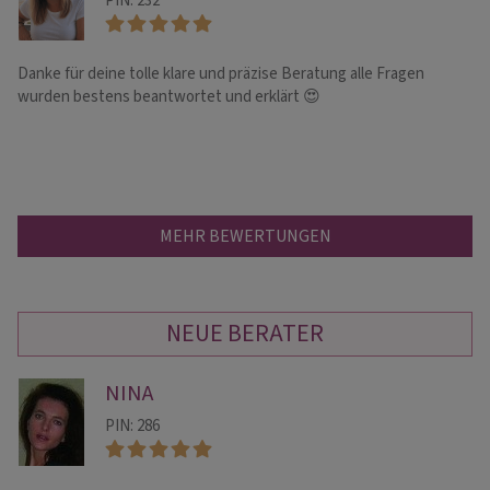
PIN: 232
Danke für deine tolle klare und präzise Beratung alle Fragen
Li
wurden bestens beantwortet und erklärt 😍
Em
MEHR BEWERTUNGEN
NEUE BERATER
NINA
PIN: 286