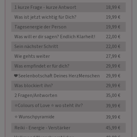
1 kurze Frage - kurze Antwort
18,99 €
Anze
Was ist jetzt wichtig für Dich?
19,99 €
Anze
Tagesenergie der Person
19,99 €
Anze
Was will er dir sagen? Endlich Klarheit!
22,00 €
Anze
Sein nächster Schritt
22,00 €
Anze
Wie gehts weiter
27,99 €
Anze
Was empfindet er für dich?
29,99 €
Anze
❤️ Seelenbotschaft Deines HerzMenschen
29,99 €
Anze
Was blockiert ihn?
29,99 €
Anze
2 Fragen/Antworten
35,00 €
Anze
⭐Colours of Love ⭐ wo steht ihr?
39,99 €
Anze
⭐ Wunschpyramide
39,99 €
Anze
Reiki - Energie - Verstärker
45,99 €
Anze