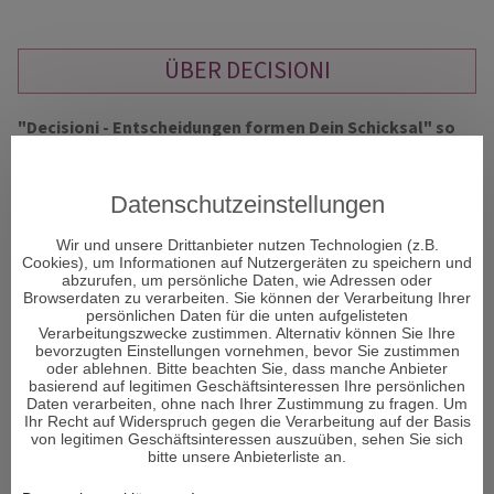
ÜBER DECISIONI
"Decisioni - Entscheidungen formen Dein Schicksal" so
heißt das neue Portal und Decisioni heißt im
italienischen Entscheidungen und vor allem um diese
geht es im Leben. Entscheidungen sind ein Moment in
Datenschutzeinstellungen
Ihrem Leben, der alles verändern kann.
Wir und unsere Drittanbieter nutzen Technologien (z.B.
Cookies), um Informationen auf Nutzergeräten zu speichern und
abzurufen, um persönliche Daten, wie Adressen oder
Viele Menschen sehnen sich nach Erholung und suchen den
Browserdaten zu verarbeiten. Sie können der Verarbeitung Ihrer
Zugang zu sich selbst. Aber was genau gibt es, um bei sich
persönlichen Daten für die unten aufgelisteten
Verarbeitungszwecke zustimmen. Alternativ können Sie Ihre
selbst wieder anzukommen und den Fokus auf das zu lenken,
bevorzugten Einstellungen vornehmen, bevor Sie zustimmen
was wirklich wichtig ist im Leben und die richtigen
oder ablehnen. Bitte beachten Sie, dass manche Anbieter
Entscheidungen zu treffen?
basierend auf legitimen Geschäftsinteressen Ihre persönlichen
Daten verarbeiten, ohne nach Ihrer Zustimmung zu fragen. Um
Ihr Recht auf Widerspruch gegen die Verarbeitung auf der Basis
Den Körper und Seele in Einklang zu bringen ist von enormer
von legitimen Geschäftsinteressen auszuüben, sehen Sie sich
Wichtigkeit für den Menschen. Man könnte auch sagen – es
bitte unsere Anbieterliste an.
ist sogar DAS Wichtigste im Leben. Wenn das Gleichgewicht