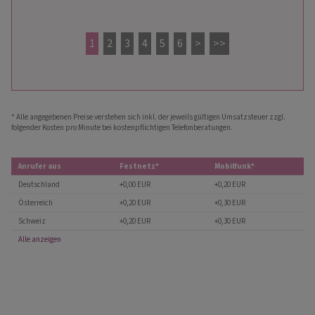
1
2
3
4
5
6
>
>>
* Alle angegebenen Preise verstehen sich inkl. der jeweils gültigen Umsatzsteuer zzgl.
folgender Kosten pro Minute bei kostenpflichtigen Telefonberatungen.
Anrufer aus
Festnetz*
Mobilfunk*
Deutschland
+0,00 EUR
+0,20 EUR
Österreich
+0,20 EUR
+0,30 EUR
Schweiz
+0,20 EUR
+0,30 EUR
Alle anzeigen