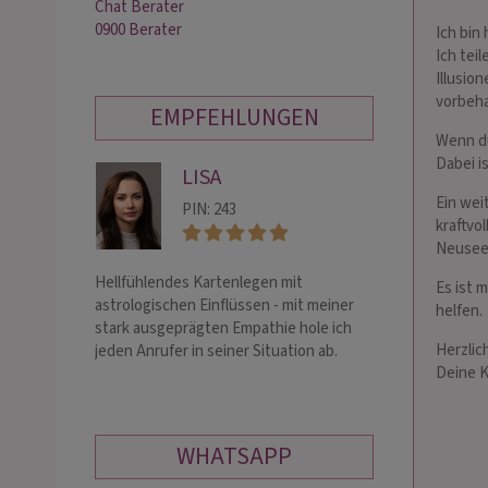
Chat Berater
0900 Berater
Ich bin
Ich teil
Illusio
vorbeha
EMPFEHLUNGEN
Wenn du
Dabei i
LISA
DE
Ein wei
PIN: 243
PIN:
kraftvo
Neusee
Hellfühlendes Kartenlegen mit
Meine Hellsicht u
Es ist 
astrologischen Einflüssen - mit meiner
dir Klarheit zu 
helfen.
stark ausgeprägten Empathie hole ich
die Seele der H
Herzlic
jeden Anrufer in seiner Situation ab.
einzutauchen. La
Deine K
mir auflösen u. 
WHATSAPP