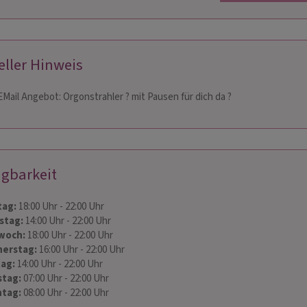
eller Hinweis
Mail Angebot: Orgonstrahler ? mit Pausen für dich da ?
NA
MAJA DAUM-
OLDORF
 008
ügbarkeit
PIN: 233
 Personal Energy Coach
Mein Beratungsangebot ist sehr
Ich be
ag:
18:00
Uhr
- 22:00
Uhr
nfühlsame Beratungen
individuell. Herzlich und aufmerksam
Proze
stag:
14:00
Uhr
- 22:00
Uhr
biete ich spirituelle Prognosen mit der
lösen 
arten, Pendel, Ritualen
woch:
18:00
Uhr
- 22:00
Uhr
Begleitung des Kartenlegens und auf
Nerve
eitskontakte, Poesie,
erstag:
16:00
Uhr
- 22:00
Uhr
Wunsch mit Prognosen der Astrologie.
– für 
tag:
14:00
Uhr
- 22:00
Uhr
tag:
07:00
Uhr
- 22:00
Uhr
tag:
08:00
Uhr
- 22:00
Uhr