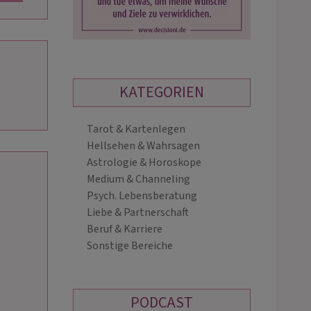
KATEGORIEN
Tarot & Kartenlegen
MICAMANDEA
KATHARINA
Hellsehen & Wahrsagen
PIN: 010
PIN: 201
Astrologie & Horoskope
Medium & Channeling
Psych. Lebensberatung
gleite dich einfühlsam durch innere
Hochsensibles Kartenlegen, gepaart 
Liebe & Partnerschaft
sse. Gemeinsam verstehen und
Hellsicht und meinen Karten, berate 
Beruf & Karriere
wir Bindungsmuster,
seit 15 Jahren meine Ratsuchenden m
Sonstige Bereiche
nsystemreaktionen und Blockaden
viel Empathie und einer Prise Humor.
mehr Sicherheit, Klarheit und…
zu Deinem HM, Arbeit, …
PODCAST