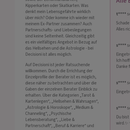
Alle
Kipperkarten oder Skatkarten. Was
denkt mein Lebensgefährte wirklich
t****
sc
über mich? Oder komme ich wieder mit
Schade 
meinem Ex-Partner zusammen? Auch
Alles ri
Partnerschafts- und Liebeslegungen
sind keine Seltenheit. Gleichzeitig gibt
es ein vielfältiges Angebot in Bezug auf
s****
sc
das Hellsehen und die Astrologie - bei
Eingetr
Decisioni ist alles möglich.
Ich hof
Auf Decisioni ist jeder Ratsuchende
Danke 
willkommen. Durch die Errichtung der
Einzelprofile der Berater ist es möglich,
s****
sc
diese näher zu betrachten und über die
Gaben der einzelnen Berater Einblick zu
Eingetr
erhalten. Über die Kategorien „Tarot &
Kartenlegen“, „Hellsehen & Wahrsagen“,
„Astrologie & Horoskope“, „Medium &
s****
sc
Channeling“, „Psychische
Du bist
Lebensberatung“, „Liebe &
wird.✨
Partnerschaft“, „Beruf & Karriere“ und