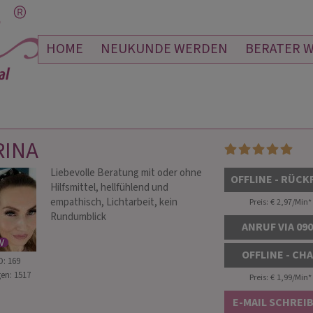
HOME
NEUKUNDE WERDEN
BERATER 
RINA
Liebevolle Beratung mit oder ohne
DRUN LINDER
DANI
OFFLINE - RÜCK
Hilfsmittel, hellfühlend und
 124
PIN: 556
empathisch, Lichtarbeit, kein
Preis: € 2,97/Min
*
Rundumblick
ANRUF VIA 09
 Du immer da bist und
Danke mein Engel ich bin so froh das es
Es ist
OFFLINE - CH
D: 169
erklärst, sonst würde ich
dich gibt 😘 es ist schon wieder etwas
einget
en: 1517
ie Welt nicht mehr
eingetroffen. Juhuu ich bin so froh, auf
deine
Preis: € 1,99/Min
*
e nun ausharren wie Du
dich gehört zu haben. Top
Hellsi
E-MAIL SCHREI
itze.
Emailberatung!
Du bis