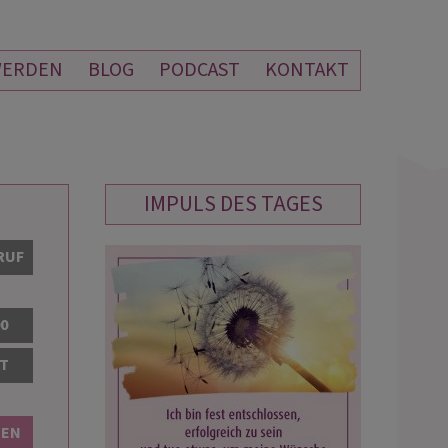
WERDEN
BLOG
PODCAST
KONTAKT
IMPULS DES TAGES
HELLSEHER
JEENY
RUF
FEDERICO
PIN: 104
PIN: 488
00
 wieder was von deinen Aussagen
Danke liebe Jeeny für das wundervol
AT
roffen. 😘 Danke danke danke für
Gespräch. Du hast so Recht und sieh
 überaus große Kompetenz, deine
alle Details.
cht, die niemand erreichen kann.
BEN
t phänomenal.