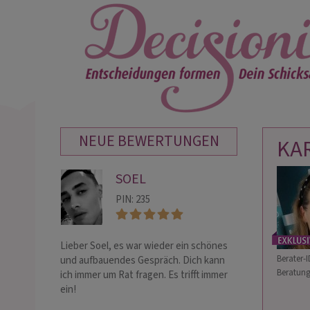
NEUE BEWERTUNGEN
KA
SOEL
GU
PIN: 235
PIN:
Lieber Soel, es war wieder ein schönes
Vielen Dank dass
Berater-I
und aufbauendes Gespräch. Dich kann
mir alles so gut 
Beratung
ich immer um Rat fragen. Es trifft immer
wahrscheinlich d
ein!
verstehen. Werd
sagst. Du bist sp