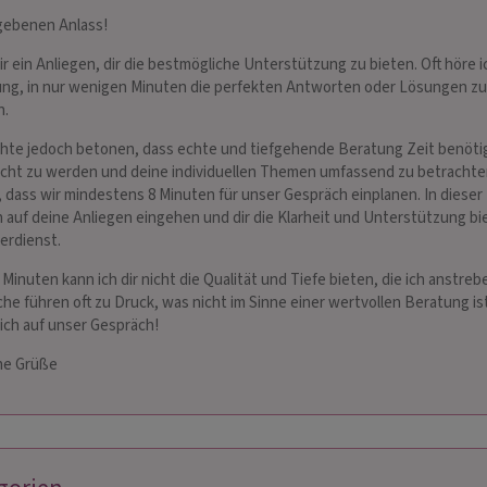
gebenen Anlass!
mir ein Anliegen, dir die bestmögliche Unterstützung zu bieten. Oft höre i
ng, in nur wenigen Minuten die perfekten Antworten oder Lösungen zu
n.
hte jedoch betonen, dass echte und tiefgehende Beratung Zeit benöti
echt zu werden und deine individuellen Themen umfassend zu betrachten
, dass wir mindestens 8 Minuten für unser Gespräch einplanen. In dieser 
h auf deine Anliegen eingehen und dir die Klarheit und Unterstützung bi
verdienst.
Minuten kann ich dir nicht die Qualität und Tiefe bieten, die ich anstrebe
he führen oft zu Druck, was nicht im Sinne einer wertvollen Beratung ist
ich auf unser Gespräch!
he Grüße