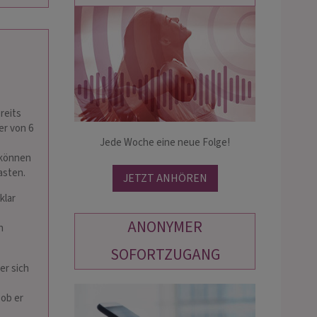
VIVIENNE
LUCIA
PIN: 151
PIN: 565
üre tief in deine Gefühle und zeige
NUR EMAILBERATUNG! ♥
reits
ohin dein Liebesweg wirklich führt,
Tiefblickendes, hellsichtiges Medium
er von 6
h, präzise und mit viel Herz. Gefühle
Jede Woche eine neue Folge!
jahrelanger Erfahrung ♥ Spezialgebie
rzensmenschens, wie es in deiner
Partnerschaft/Beziehungen ♥ Hohe
 können
ehun…
Treffsicherheit ♥ Emailberatung ♥ I
asten.
JETZT ANHÖREN
klar
ANONYMER
n
SOFORTZUGANG
er sich
 ob er