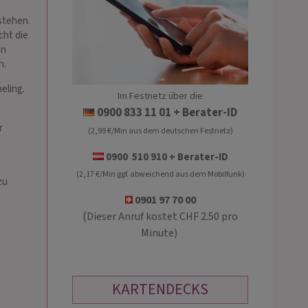
 stehen.
cht die
en
n.
eling.
Im Festnetz über die
BEATRICE
SOEL
0900 833 11 01
+ Berater-ID
r
(2,99 €/Min aus dem deutschen Festnetz)
PIN: 581
PIN: 235
0900 510 910 + Berater-ID
(2,17 €/Min ggf. abweichend aus dem Mobilfunk)
hen OHNE jegliche Hilfsmittel -
©️ ⭑ ⭑ ⭑ Treffsicheres Kartenlegen⭑ ⭑ 
zu
 Blick in die Seele - Beratung mit
Zukunftsprognosen ⭑ ⭑ ⭑*HOECHSTE
0901 97 70 00
Trefferquote zu allen Themen wie
TREFFSICHERHEIT * ⭑ ⭑
(
Dieser Anruf kostet CHF 2.50 pro
kummer - Kinder - Familien -
Minute)
re - Weiterentwicklun…
KARTENDECKS