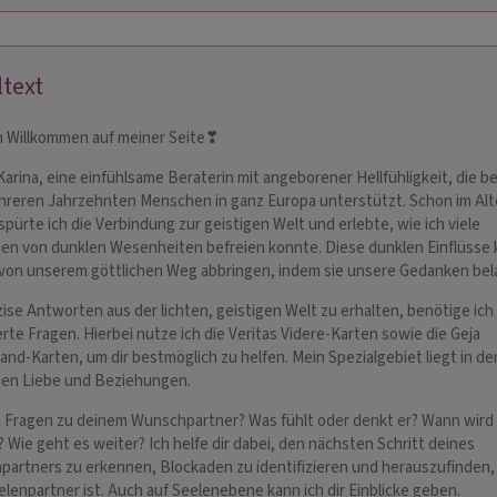
RTINA-STELLA
SOPHIA ANNA
ltext
 102
PIN: 109
h Willkommen auf meiner Seite❣ ️
hreibmedium der Neuen
*** EXKLUSIV bei Decisioni ***
Ich sp
 Karina, eine einfühlsame Beraterin mit angeborener Hellfühligkeit, die be
refferquote
Hellsichtiges Medium bietet
dir, w
hreren Jahrzehnten Menschen in ganz Europa unterstützt. Schon im Alt
psychologische Beratung mit Tiefgang
ehrlic
spürte ich die Verbindung zur geistigen Welt und erlebte, wie ich viele
und Herz, Chakrenreinigung...
des He
n von dunklen Wesenheiten befreien konnte. Diese dunklen Einflüsse
überwiegend per Email
Bezi
 von unserem göttlichen Weg abbringen, indem sie unsere Gedanken bel
ise Antworten aus der lichten, geistigen Welt zu erhalten, benötige ich 
erte Fragen. Hierbei nutze ich die Veritas Videre-Karten sowie die Geja
nd-Karten, um dir bestmöglich zu helfen. Mein Spezialgebiet liegt in de
hen Liebe und Beziehungen.
 Fragen zu deinem Wunschpartner? Was fühlt oder denkt er? Wann wird 
 Wie geht es weiter? Ich helfe dir dabei, den nächsten Schritt deines
artners zu erkennen, Blockaden zu identifizieren und herauszufinden,
elenpartner ist. Auch auf Seelenebene kann ich dir Einblicke geben.