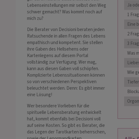
Ja od
Lebenseinstellungen mir selbst den Weg
schwer gemacht? Was kommt noch auf
1 Fra
mich zu?
Eine 
Die Berater von Decisioni beraten jeden
2 Fra
Ratsuchende in allen Fragen des Lebens
empathisch und kompetent. Sie stellen
3 Fra
ihre Gaben des Hellsehens oder
Was m
Kartenlegens auf diesem Portal
vollständig zur Verfügung. Wer mag,
Liebes
kann aus diesen Gaben voll schöpfen.
Wie ge
Komplizierte Lebenssituationen können
so von verschiedenen Perspektiven
Tiefe
beleuchtet werden. Denn: Es gibt immer
Block
eine Lösung!
Orgon
Wer besondere Vorlieben für die
spirituelle Lebensberatung entwickelt
hat, kommt ebenfalls bei Decisioni voll
auf seine Kosten. So gibt es Berater, die
das Legen der Tarotkarten beherrschen,
sowie der Lenormandkarten,