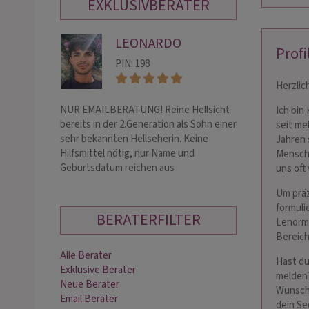
EXKLUSIVBERATER
LEONARDO
MA
Profi
PIN: 198
PIN:
Herzlic
NUR EMAILBERATUNG! Reine Hellsicht
Hellfühliges Sc
Ich bin
bereits in der 2.Generation als Sohn einer
Zeit mit hoher T
seit me
sehr bekannten Hellseherin. Keine
Jahren 
Hilfsmittel nötig, nur Name und
Mensche
Geburtsdatum reichen aus
uns oft
Um präz
formuli
BERATERFILTER
Lenorma
Bereic
Alle Berater
Hast du
Exklusive Berater
melden?
Neue Berater
Wunschp
Email Berater
dein Se