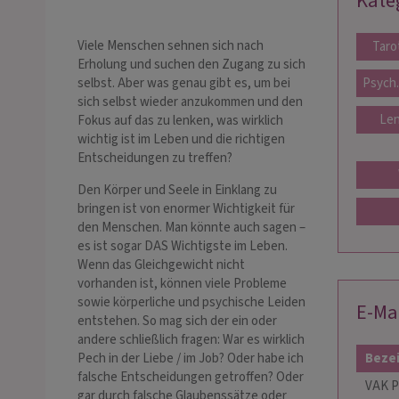
Kate
Viele Menschen sehnen sich nach
Taro
Erholung und suchen den Zugang zu sich
Psych
selbst. Aber was genau gibt es, um bei
sich selbst wieder anzukommen und den
Len
Fokus auf das zu lenken, was wirklich
wichtig ist im Leben und die richtigen
Entscheidungen zu treffen?
Den Körper und Seele in Einklang zu
bringen ist von enormer Wichtigkeit für
den Menschen. Man könnte auch sagen –
es ist sogar DAS Wichtigste im Leben.
Wenn das Gleichgewicht nicht
vorhanden ist, können viele Probleme
sowie körperliche und psychische Leiden
E-Ma
entstehen. So mag sich der ein oder
andere schließlich fragen: War es wirklich
Beze
Pech in der Liebe / im Job? Oder habe ich
falsche Entscheidungen getroffen? Oder
VAK P
gar durch falsche Glaubenssätze oder