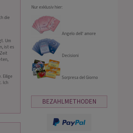
Nur exklusiv hier:
ch die
Angelo dell‘ amore
gt. Um
, ist es
Zeit
Decisioni
eten,
. Eilige
Sorpresa del Giorno
. Ich
BEZAHLMETHODEN