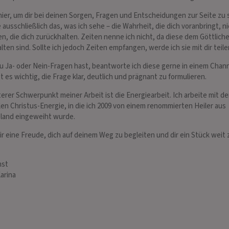
 hier, um dir bei deinen Sorgen, Fragen und Entscheidungen zur Seite zu
e ausschließlich das, was ich sehe – die Wahrheit, die dich voranbringt, ni
nen, die dich zurückhalten. Zeiten nenne ich nicht, da diese dem Göttlich
lten sind. Sollte ich jedoch Zeiten empfangen, werde ich sie mit dir teile
 Ja- oder Nein-Fragen hast, beantworte ich diese gerne in einem Chann
st es wichtig, die Frage klar, deutlich und prägnant zu formulieren.
LIA DAVI
NORA
terer Schwerpunkt meiner Arbeit ist die Energiearbeit. Ich arbeite mit de
 192
PIN: 244
llen Christus-Energie, in die ich 2009 von einem renommierten Heiler aus
land eingeweiht wurde.
nd Hellfühligkeit helfen
Hellsichtiges Medium zeigt
Hellse
mir eine Freude, dich auf deinem Weg zu begleiten und dir ein Stück weit 
bekommen oder mit mir in
Zukunftsperspektiven für alle
tiefer
erzensmenschen
Lebensbereiche - speziell Dualseelen,
hoher 
hst
ss deine Traurigkeit bei
Karma, wahre Liebe -was kommt,was
Liebes
arina
lass mic…
geht, was bleibt ?
Karrie