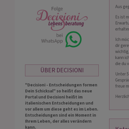
Aus ge
Es ist 
Erwartu
erhalte
Ich möc
dir ger
wichtig
kann ic
die du 
ÜBER DECISIONI
Unter 5 
Gespräc
"Decisioni - Entscheidungen formen
freue m
Dein Schicksal" so heißt das neue
Herzlic
Portal und Decisioni heißt im
italienischen Entscheidungen und
vor allem um diese geht es im Leben.
Entscheidungen sind ein Moment in
Ihrem Leben, der alles verändern
kann.