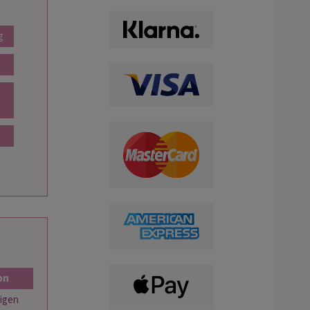
g
on
igen