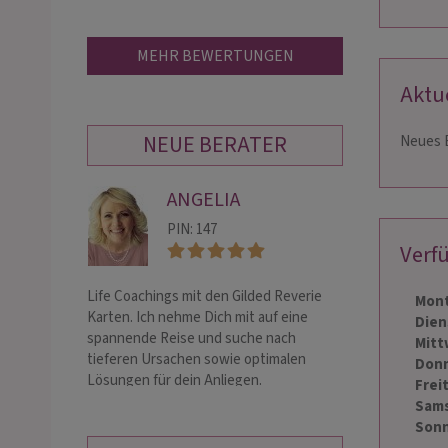
MEHR BEWERTUNGEN
Aktu
NEUE BERATER
Neues E
ANGELIA
JU
PIN: 147
PIN:
Verf
Life Coachings mit den Gilded Reverie
ॐ Zertifizierter
Mont
Karten. Ich nehme Dich mit auf eine
🪷 Intuitive, ei
Dien
spannende Reise und suche nach
mithilfe von ꩜ K
Mitt
tieferen Ursachen sowie optimalen
⚪ Medium – Jens
Donn
Lösungen für dein Anliegen.
Frei
Gesang, Malerei
Sams
Sonn