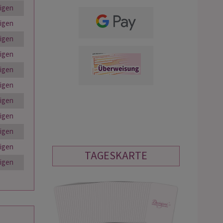
igen
igen
igen
igen
igen
igen
igen
igen
igen
igen
TAGESKARTE
igen