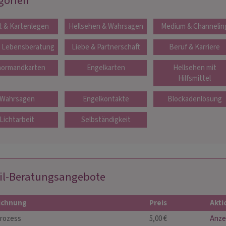
gorien
t & Kartenlegen
Hellsehen & Wahrsagen
Medium & Channelin
. Lebensberatung
Liebe & Partnerschaft
Beruf & Karriere
ormandkarten
Engelkarten
Hellsehen mit
Hilfsmittel
Wahrsagen
Engelkontakte
Blockadenlösung
Lichtarbeit
Selbständigkeit
il-Beratungsangebote
ichnung
Preis
Akti
rozess
5,00 €
Anze