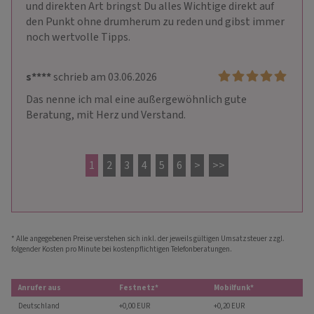
und direkten Art bringst Du alles Wichtige direkt auf 
den Punkt ohne drumherum zu reden und gibst immer 
noch wertvolle Tipps. 
s****
schrieb am 03.06.2026
Das nenne ich mal eine außergewöhnlich gute 
Beratung, mit Herz und Verstand. 
1
2
3
4
5
6
>
>>
* Alle angegebenen Preise verstehen sich inkl. der jeweils gültigen Umsatzsteuer zzgl.
folgender Kosten pro Minute bei kostenpflichtigen Telefonberatungen.
Anrufer aus
Festnetz*
Mobilfunk*
Deutschland
+0,00 EUR
+0,20 EUR