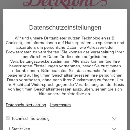
Datenschutzeinstellungen
Wir und unsere Drittanbieter nutzen Technologien (z.B.
Cookies), um Informationen auf Nutzergeräten zu speichern und
abzurufen, um persönliche Daten, wie Adressen oder
Browserdaten zu verarbeiten. Sie können der Verarbeitung Ihrer
persönlichen Daten für die unten aufgelisteten
Verarbeitungszwecke zustimmen. Alternativ können Sie Ihre
bevorzugten Einstellungen vornehmen, bevor Sie zustimmen
oder ablehnen. Bitte beachten Sie, dass manche Anbieter
ÜBER DECISIONI
basierend auf legitimen Geschäftsinteressen Ihre persönlichen
Daten verarbeiten, ohne nach Ihrer Zustimmung zu fragen. Um
Ihr Recht auf Widerspruch gegen die Verarbeitung auf der Basis
von legitimen Geschäftsinteressen auszuüben, sehen Sie sich
"Decisioni - Entscheidungen formen Dein Schicksal" so
bitte unsere Anbieterliste an.
heißt das neue Portal und Decisioni heißt im
italienischen Entscheidungen und vor allem um diese
Datenschutzerklärung
Impressum
geht es im Leben. Entscheidungen sind ein Moment in
Ihrem Leben, der alles verändern kann.
Technisch notwendig
Statistiken