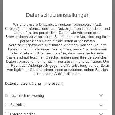
Datenschutzeinstellungen
Wir und unsere Drittanbieter nutzen Technologien (z.B.
Cookies), um Informationen auf Nutzergeräten zu speichern und
abzurufen, um persönliche Daten, wie Adressen oder
ÜBER DECISIONI
Browserdaten zu verarbeiten. Sie können der Verarbeitung Ihrer
persönlichen Daten für die unten aufgelisteten
Verarbeitungszwecke zustimmen. Alternativ können Sie Ihre
"Decisioni - Entscheidungen formen Dein Schicksal" so
bevorzugten Einstellungen vornehmen, bevor Sie zustimmen
oder ablehnen. Bitte beachten Sie, dass manche Anbieter
heißt das neue Portal und Decisioni heißt im
basierend auf legitimen Geschäftsinteressen Ihre persönlichen
italienischen Entscheidungen und vor allem um diese
Daten verarbeiten, ohne nach Ihrer Zustimmung zu fragen. Um
Ihr Recht auf Widerspruch gegen die Verarbeitung auf der Basis
geht es im Leben. Entscheidungen sind ein Moment in
von legitimen Geschäftsinteressen auszuüben, sehen Sie sich
Ihrem Leben, der alles verändern kann.
bitte unsere Anbieterliste an.
Datenschutzerklärung
Impressum
Viele Menschen sehnen sich nach Erholung und suchen den
Zugang zu sich selbst. Aber was genau gibt es, um bei sich
Technisch notwendig
selbst wieder anzukommen und den Fokus auf das zu lenken,
was wirklich wichtig ist im Leben und die richtigen
Statistiken
Entscheidungen zu treffen?
Externe Medien