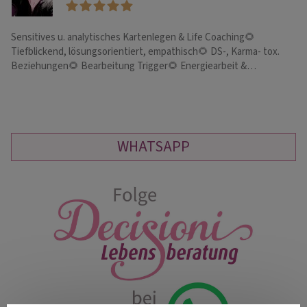
Sensitives u. analytisches Kartenlegen & Life Coaching🌻
Wa
Tiefblickend, lösungsorientiert, empathisch🌻 DS-, Karma- tox.
Be
Beziehungen🌻 Bearbeitung Trigger🌻 Energiearbeit &…
😇
WHATSAPP