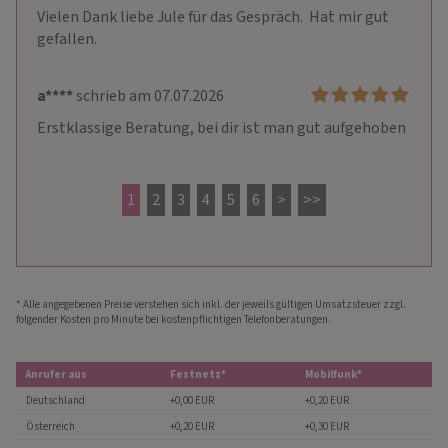
Vielen Dank liebe Jule für das Gespräch.  Hat mir gut 
gefallen.
a****
schrieb am 07.07.2026
Erstklassige Beratung, bei dir ist man gut aufgehoben
1
2
3
4
5
6
>
>>
* Alle angegebenen Preise verstehen sich inkl. der jeweils gültigen Umsatzsteuer zzgl.
folgender Kosten pro Minute bei kostenpflichtigen Telefonberatungen.
Anrufer aus
Festnetz*
Mobilfunk*
Deutschland
+0,00 EUR
+0,20 EUR
Österreich
+0,20 EUR
+0,30 EUR