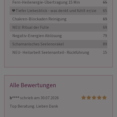
Fern-Heilenergie-Übertragung 15 Min
65,00 €
❤️️ Tiefer Liebesblick - was denkt und fühlt er/sie
65,90 €
Chakren-Blockaden Reinigung
69,00 €
NEU: Ritual der Fülle
69,00 €
Negativ-Energien Ablösung
79,00 €
Schamanisches Seelenorakel
89,00 €
NEU- Heilarbeit Seelenanteil- Rückführung
150,00 
Alle Bewertungen
b****
schrieb am 30.07.2026
Top Beratung. Lieben Dank 