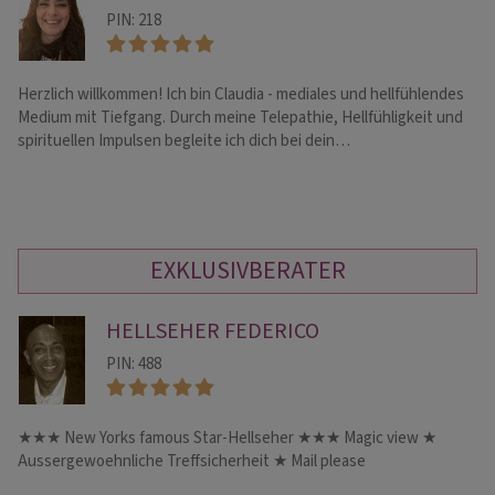
PIN: 218
Herzlich willkommen! Ich bin Claudia - mediales und hellfühlendes
We
Medium mit Tiefgang. Durch meine Telepathie, Hellfühligkeit und
ei
spirituellen Impulsen begleite ich dich bei dein…
üb
EXKLUSIVBERATER
HELLSEHER FEDERICO
PIN: 488
★★★ New Yorks famous Star-Hellseher ★★★ Magic view ★
Li
Aussergewoehnliche Treffsicherheit ★ Mail please
Li
al