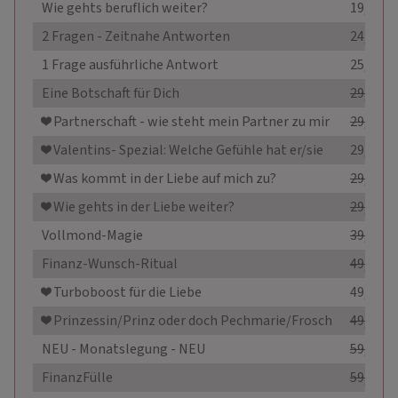
Wie gehts beruflich weiter?
19,00 €
2 Fragen - Zeitnahe Antworten
24,99 €
1 Frage ausführliche Antwort
25,00 €
Eine Botschaft für Dich
29,00 €
❤️️ Partnerschaft - wie steht mein Partner zu mir
29,00 €
❤️️ Valentins- Spezial: Welche Gefühle hat er/sie
29,00 €
❤️️ Was kommt in der Liebe auf mich zu?
29,00 €
❤️️ Wie gehts in der Liebe weiter?
29,00 €
Vollmond-Magie
39,99 €
Finanz-Wunsch-Ritual
49,99 €
❤️️ Turboboost für die Liebe
49,99 €
❤️️ Prinzessin/Prinz oder doch Pechmarie/Frosch
49,99 €
NEU - Monatslegung - NEU
59,00 €
FinanzFülle
59,99 €