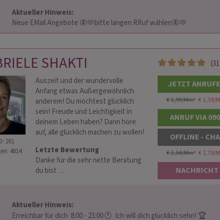
Aktueller Hinweis: 
                        Neue EMail Angebote 🦋🫶bitte langen RRuf wählen🦋🫶                    
RIELE SHAKTI
(31
Auszeit und der wundervolle
JETZT ANRUF
Anfang etwas Außergewöhnlich
€ 1,99/Min
*
€ 1,39/M
anderem! Du möchtest glücklich
sein! Freude und Leichtigkeit in
ANRUF VIA 09
deinem Leben haben? Dann höre
auf, alle glücklich machen zu wollen!
OFFLINE - CH
D: 261
Letzte Bewertung
en: 4814
€ 2,54/Min
*
€ 1,78/M
Danke für die sehr nette Beratung
NACHRICHT
du bist …
Aktueller Hinweis: 
                        Erreichbar für dich  8:00 - 23:00 🕚  Ich will dich glücklich sehn! 🏆            