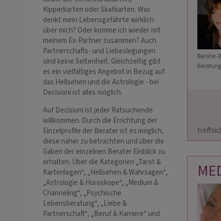
Kipperkarten oder Skatkarten. Was
denkt mein Lebensgefährte wirklich
über mich? Oder komme ich wieder mit
meinem Ex-Partner zusammen? Auch
Partnerschafts- und Liebeslegungen
Berater-I
sind keine Seltenheit. Gleichzeitig gibt
Beratung
es ein vielfältiges Angebot in Bezug auf
das Hellsehen und die Astrologie - bei
Decisioni ist alles möglich.
Auf Decisioni ist jeder Ratsuchende
                        🌄 täglich fuer Dich da💓  Fragen wi
willkommen. Durch die Errichtung der
treffsic
Einzelprofile der Berater ist es möglich,
diese näher zu betrachten und über die
Gaben der einzelnen Berater Einblick zu
erhalten. Über die Kategorien „Tarot &
ME
Kartenlegen“, „Hellsehen & Wahrsagen“,
„Astrologie & Horoskope“, „Medium &
Channeling“, „Psychische
Lebensberatung“, „Liebe &
Partnerschaft“, „Beruf & Karriere“ und