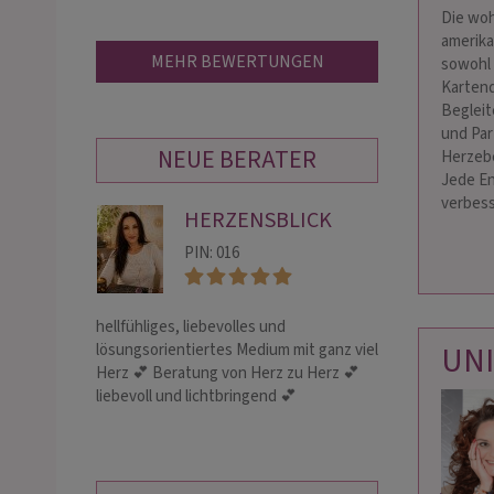
Die woh
amerika
MEHR BEWERTUNGEN
sowohl 
Kartend
Begleit
und Par
NEUE BERATER
Herzebe
Jede En
verbess
HERZENSBLICK
HE
PIN: 016
PIN:
hellfühliges, liebevolles und
Hellfühliges Med
UN
lösungsorientiertes Medium mit ganz viel
Blockaden- und 
Herz 💕 Beratung von Herz zu Herz 💕
Energiearbeit u
liebevoll und lichtbringend 💕
Lösungen. Berat
Beziehungsthem