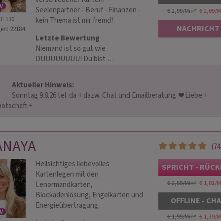
Seelenpartner - Beruf - Finanzen -
€ 2,99/Min
*
€ 2,09/M
D: 130
kein Thema ist mir fremd!
NACHRICHT
TRA MARINESSE
PASCALIA
en: 22184
Letzte Bewertung
 140
PIN: 006
Niemand ist so gut wie
DUUUUUUUU! Du bist …
tenlegerin und
Kartenlegen ~ Energiearbeit ~ und
Gerne 
Aktueller Hinweis: 
beantwortet Dir
Blockadenlösung ~ seit Generationen in
Du kan
und Emailberatung  ❤️ Liebe + 
hne Vorabinfo Deine
der Familie weitergegeben.
dem H
chaft +                    
ick hinte die Kulissen.
Gedankenblick - Ich kann genau sagen
sungen. Ich freu mich
was jemand über Dich denkt und fühlt.
ANAYA
(74
Hellsichtiges liebevolles
SPRICHT - RÜC
Kartenlegen mit den
€ 2,59/Min
*
€ 1,81/M
Lenormandkarten,
Blockadenlösung, Engelkarten und
OFFLINE - CH
Energieübertragung
€ 1,99/Min
*
€ 1,39/M