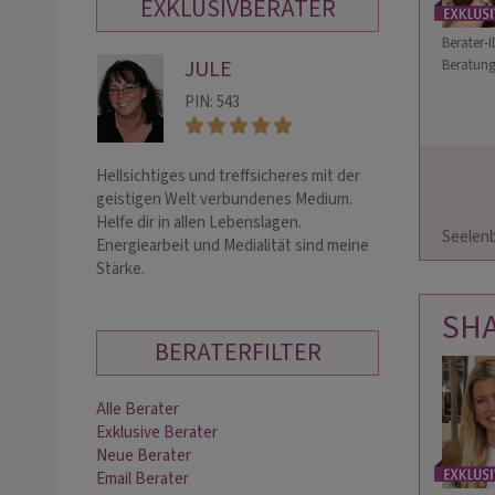
EXKLUSIVBERATER
Berater-I
JULE
PE
Beratung
PIN: 543
PIN:
Hellsichtiges und treffsicheres mit der
TV bekannte Kar
geistigen Welt verbundenes Medium.
Heilpraktikerin 
                        Sonntag 9.8.26 tel. da + dazw. Chat 
Helfe dir in allen Lebenslagen.
treffsicher u. o
Seelenbots
Energiearbeit und Medialität sind meine
Fragen mit dem Bl
Stärke.
Es gibt immer Lö
a…
SH
BERATERFILTER
Alle Berater
Exklusive Berater
Neue Berater
Email Berater