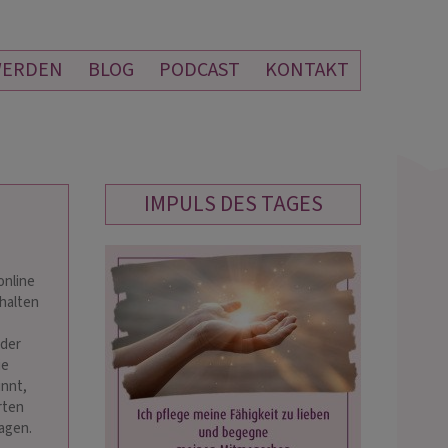
WERDEN
BLOG
PODCAST
KONTAKT
IMPULS DES TAGES
MEDIUM AURELIA
SUNSHINE
online
PIN: 113
PIN: 115
thalten
oder
Beratung und sehr professionell !
Erneut ganz lieben Dank für die
ie
dir von Herzen 💞 für jedes
vertrauensvolle und stimmige Beratu
innt,
ch und die tollen Liebesflammen.
🫶
rten
agen.