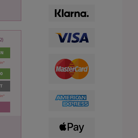
2)
EN
in
*
00
AT
in
*
         