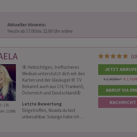
Aktueller Hinweis: 
                        Heute ab 17.00 bis 22.00 Uhr online                    
AELA
(10
🦋 Hellsichtiges, treffsicheres
JETZT ANRUF
Medium unterstützt dich mit den
€ 2,49/Min
*
€ 1,74/M
Karten und der Glaskugel 🌸 TV
Bekannt auch aus CH/ Franken5,
ANRUF VIA 09
Österreich und Deutschland🦋
NACHRICHT
Letzte Bewertung
D: 135
Eingetroffen, Noaela du bist
en: 11088
unbezahlbar. Solange habe ich …