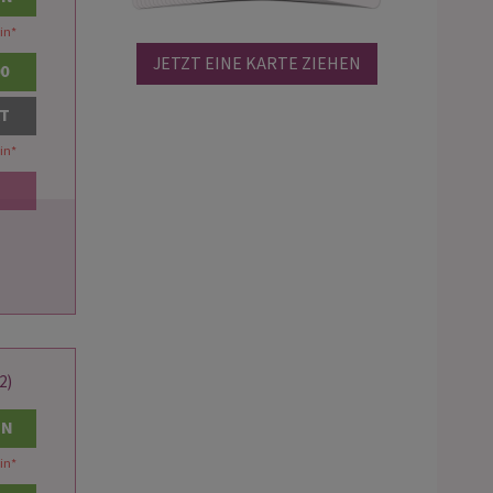
in
*
JETZT EINE KARTE ZIEHEN
00
AT
in
*
2)
EN
in
*