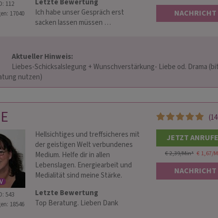
Letzte Bewertung
D: 112
Ich habe unser Gespräch erst
NACHRICHT
en: 17040
sacken lassen müssen …
Aktueller Hinweis: 
ärkung- Liebe od. Drama (bitte 
ung nutzen)                    
ANA
MARLENE
 116
PIN: 196
LE
(14
 Kartenmedium mit
SOS Hilfe!Ich bin seit 2006 sensitive
Ehrlic
Hellsichtiges und treffsicheres mit
eitangaben, Optimierung
Kartenlegerin, Medium, Schamanin,
Schnel
JETZT ANRUF
der geistigen Welt verbundenes
 der Lebenskrisen.
Glückscoach!Zukunftslegung,
Seelen
€ 2,39/Min
*
€ 1,67/M
Medium. Helfe dir in allen
anken des
Beziehungsliebe, Dreiecksliebe,
Tierko
Lebenslagen. Energiearbeit und
en
Familienkonflikt, Mobbing, Drama, Beruf,
Befrei
NACHRICHT
Medialität sind meine Stärke.
Geld
Run…
Letzte Bewertung
D: 543
Top Beratung. Lieben Dank
en: 18546