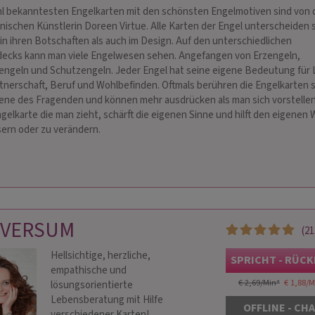
l bekanntesten Engelkarten mit den schönsten Engelmotiven sind von 
nischen Künstlerin Doreen Virtue. Alle Karten der Engel unterscheiden 
in ihren Botschaften als auch im Design. Auf den unterschiedlichen
ecks kann man viele Engelwesen sehen. Angefangen von Erzengeln,
engeln und Schutzengeln. Jeder Engel hat seine eigene Bedeutung für 
tnerschaft, Beruf und Wohlbefinden. Oftmals berühren die Engelkarten s
ne des Fragenden und können mehr ausdrücken als man sich vorstellen
gelkarte die man zieht, schärft die eigenen Sinne und hilft den eigenen
ern oder zu verändern.
RZENSMEDIUM
THE WITCH
 003
PIN: 186
ium, Geistheilung,
Ich bin The Witch intuitive Beraterin,
Folge 
IVERSUM
Musterauflösung,
Kartenlegerin und spirituelle
selbst
(21
nd systemische
Wegbegleiterin. Als moderne Hexe
Leben
ung zur Liebe &
verbinde ich uraltes Wissen mit medialen
beglei
Hellsichtige, herzliche,
SPRICHT - RÜC
en.
Fähigkeiten wie Hellsehen, Engel und…
empathische und
€ 2,69/Min
*
€ 1,88/M
lösungsorientierte
Lebensberatung mit Hilfe
OFFLINE - CH
verschiedener Karten!