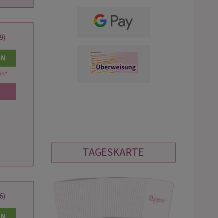
9)
EN
in
*
TAGESKARTE
6)
EN