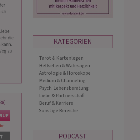
der
sich
Liebe
ehr die
KATEGORIEN
 kann.
 Weg zu
Tarot & Kartenlegen
SEELENCOACH
EVA
Hellsehen & Wahrsagen
HEIKE
PIN: 238
Astrologie & Horoskope
PIN: 248
Medium & Channeling
Psych. Lebensberatung
deinem Herzen und finde dich
Einfühlsames Medium mit langjährige
Liebe & Partnerschaft
 wieder. Mit viel Empathie,
Beratungserfahrung. Ob in Liebe, Be
38)
Beruf & Karriere
serfahrung und meinen Karten
oder Familie – mit offenem Herzen st
Sonstige Bereiche
te ich dich auf deinem Weg.
ich dir unterstützend zur Seite!
KRUF
Liebevolle und treffsicher…
in
*
PODCAST
AT