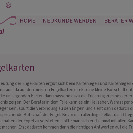
HOME
NEUKUNDE WERDEN
BERATER 
elkarten
ISTALLKATHRIN
KYRA HORN
eutung der Engelkarten ergibt sich beim Kartenlegen und Kartenlegen 
 232
PIN: 122
 daraus, da auf den meisten Engelkarten direkt eine kleine Botschaft en
 die umliegenden Karten dann passend dazu die Erklärung zum besseren
dnis zeigen. Der Berater in dem Falle kann es ein Hellseher, Wahrsager 
olle klare und präzise
Danke vom Herzen Dear ich bin froh dass
Tolle 
eger sein, spürt die Verbindung zu den Engeln und zieht dann dadurch d
ragen wurden bestens
ich mit Dir reden konnte Ja der Mittwoch
Danke 
prechende Botschaft der Engel. Bevor man allerdings selbst damit beg
 erklärt 😍
Gesprä
5.aug schlimm🙈🫪generell die Woche
schaften der Engel zu verstehen, sollte man sich erst einmal mit allen Ka
Freue mich wenn es wieder leichter wird
t machen. Erst dadurch kommen dann die richtigen Antworten auf die Fr
Alles Gute auc…