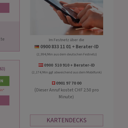
Im Festnetz über die
KLARA
MEDIUM HEIKE
0900 833 11 01
+ Berater-ID
(2,99 €/Min aus dem deutschen Festnetz)
PIN: 150
PIN: 202
0900 510 910 + Berater-ID
63)
(2,17 €/Min ggf. abweichend aus dem Mobilfunk)
hes Kartenlegen im Hier & Jetzt.
Medialer Beistand + starke Energie fü
l & direkt auf den Punkt. Liebe,
Liebe, Familie, Beziehungen und
EN
0901 97 70 00
partner, On/Off-Beziehung.
Beruf(ung), Deine Entwicklung.
(
Dieser Anruf kostet CHF 2.50 pro
in
*
mmunikation. Energetische
Quantenheilung, Familienaufstellung,
Minute)
ung von Fremdenergien. Kein
Karmaauflösung, Traumdeutung
KARTENDECKS