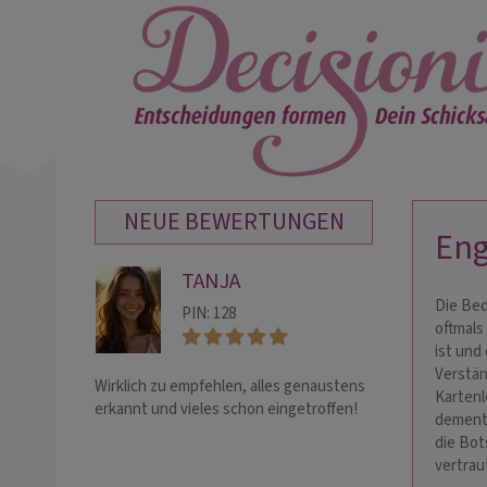
NEUE BEWERTUNGEN
Eng
TANJA
KR
Die Bed
PIN: 128
PIN:
oftmals
ist und
Verstän
Wirklich zu empfehlen, alles genaustens
Danke für deine t
Kartenl
erkannt und vieles schon eingetroffen!
Beratung alle F
dements
beantwortet und
die Bot
vertrau