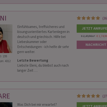
NI
(36
Einfühlsames, treffsicheres und
JETZT ANRUF
lösungsorientiertes Kartenlegen in
€ 2,49/Min
*
€ 1,74/M
deutsch und griechisch. Hilfe bei
Liebeskummer oder
NACHRICHT
Entscheidungen - ich helfe dir sehr
gern weiter.
D: 199
Letzte Bewertung
en: 4312
Liebste Eleni, du bleibst auch nach
langer Zeit …
ARE
(27
Was Dich bei mir erwartet?
JETZT ANRUF