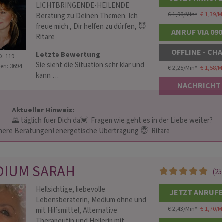
LICHTBRINGENDE-HEILENDE
€ 1,98/Min
*
€ 1,39/M
Beratung zu Deinen Themen. Ich
freue mich , Dir helfen zu dürfen, 😇
ANRUF VIA 09
Ritare
OFFLINE - CH
Letzte Bewertung
D: 119
Sie sieht die Situation sehr klar und
en: 3694
€ 2,25/Min
*
€ 1,58/M
kann …
NACHRICHT
Aktueller Hinweis: 
e geht es in der Liebe weiter? 
here Beratungen! energetische Übertragung 😇  Ritare                    
DIUM SARAH
(25
Hellsichtige, liebevolle
JETZT ANRUF
Lebensberaterin, Medium ohne und
€ 2,43/Min
*
€ 1,70/M
mit Hilfsmittel, Alternative
Therapeutin und Heilerin mit