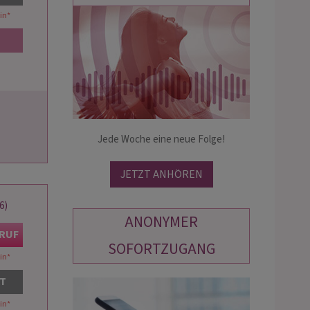
in
*
LINA
KIRA
PIN: 166
PIN: 338
helfe ich dir bei deinen Sorgen.❤️
☆ Liebevolle Lebensberatung mit
nst mich alles fragen, was du auf
Empathie und Intuition. Hellsehen un
erzen hast.
Jede Woche eine neue Folge!
Pendeln sind meine Berufung und ich
kann dir genaue Antworten auf alle d
Fragen geben.☆
JETZT ANHÖREN
6)
ANONYMER
KRUF
SOFORTZUGANG
in
*
AT
in
*