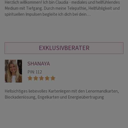
Herzlich willkommen! Ich bin Claudia - mediales und hellfühlendes
In
Medium mit Tiefgang. Durch meine Telepathie, Hellfühligkeit und
Ch
spirituellen Impulsen begleite ich dich bei dein…
Nu
EXKLUSIVBERATER
SHANAYA
PIN: 112
Hellsichtiges liebevolles Kartenlegen mit den Lenormandkarten,
He
Blockadenlösung, Engelkarten und Energieübertragung
Le
de