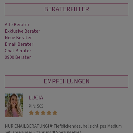
BERATERFILTER
Alle Berater
Exklusive Berater
Neue Berater
Email Berater
Chat Berater
0900 Berater
EMPFEHLUNGEN
LUCIA
PIN: 565
NUR EMAILBERATUNG! ♥ Tiefblickendes, hellsichtiges Medium
Ei
mit jahrelanger Erfahrung ♥ Spezialgebiet
in