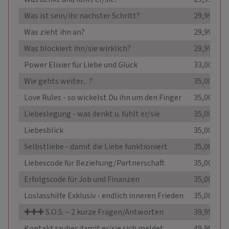
Was ist sein/ihr nächster Schritt?
29,99 €
Was zieht ihn an?
29,99 €
Was blockiert ihn/sie wirklich?
29,99 €
Power Elixier für Liebe und Glück
33,00 €
Wie gehts weiter... ?
35,00 €
Love Rules - so wickelst Du ihn um den Finger
35,00 €
Liebeslegung - was denkt u. fühlt er/sie
35,00 €
Liebesblick
35,00 €
Selbstliebe - damit die Liebe funktioniert
35,00 €
Liebescode für Beziehung/Partnerschaft
35,00 €
Erfolgscode für Job und Finanzen
35,00 €
Loslasshilfe Exklusiv - endlich inneren Frieden
35,00 €
✚✚✚ S.O.S. – 2 kurze Fragen/Antworten
39,99 €
Kontaktzauber damit er/sie sich meldet
49,99 €