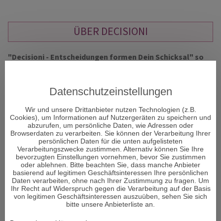
ÜBER DECISIONI
"Decisioni - Entscheidungen formen Dein Schicksal" so
heißt das neue Portal und Decisioni heißt im
italienischen Entscheidungen und vor allem um diese
geht es im Leben. Entscheidungen sind ein Moment in
Datenschutzeinstellungen
Ihrem Leben, der alles verändern kann.
Wir und unsere Drittanbieter nutzen Technologien (z.B.
Cookies), um Informationen auf Nutzergeräten zu speichern und
abzurufen, um persönliche Daten, wie Adressen oder
Viele Menschen sehnen sich nach Erholung und suchen den
Browserdaten zu verarbeiten. Sie können der Verarbeitung Ihrer
Zugang zu sich selbst. Aber was genau gibt es, um bei sich
persönlichen Daten für die unten aufgelisteten
Verarbeitungszwecke zustimmen. Alternativ können Sie Ihre
selbst wieder anzukommen und den Fokus auf das zu lenken,
bevorzugten Einstellungen vornehmen, bevor Sie zustimmen
was wirklich wichtig ist im Leben und die richtigen
oder ablehnen. Bitte beachten Sie, dass manche Anbieter
Entscheidungen zu treffen?
basierend auf legitimen Geschäftsinteressen Ihre persönlichen
Daten verarbeiten, ohne nach Ihrer Zustimmung zu fragen. Um
Ihr Recht auf Widerspruch gegen die Verarbeitung auf der Basis
Den Körper und Seele in Einklang zu bringen ist von enormer
von legitimen Geschäftsinteressen auszuüben, sehen Sie sich
Wichtigkeit für den Menschen. Man könnte auch sagen – es
bitte unsere Anbieterliste an.
ist sogar DAS Wichtigste im Leben. Wenn das Gleichgewicht