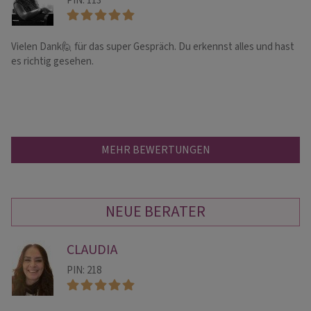
PIN: 113
Vielen Dank🙋 für das super Gespräch. Du erkennst alles und hast
Du
es richtig gesehen.
al
vo
MEHR BEWERTUNGEN
NEUE BERATER
CLAUDIA
PIN: 218