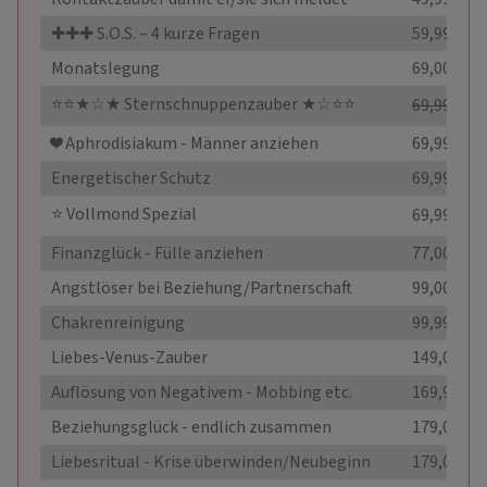
✚✚✚ S.O.S. – 4 kurze Fragen
59,99 €
Monatslegung
69,00 €
⭐️⭐️★☆★ Sternschnuppenzauber ★☆⭐️⭐️
69,99 €
33
❤️️ Aphrodisiakum - Männer anziehen
69,99 €
Energetischer Schutz
69,99 €
⭐️ Vollmond Spezial
69,99 €
Finanzglück - Fülle anziehen
77,00 €
Angstlöser bei Beziehung/Partnerschaft
99,00 €
Chakrenreinigung
99,99 €
Liebes-Venus-Zauber
149,00 €
Auflösung von Negativem - Mobbing etc.
169,99 €
Beziehungsglück - endlich zusammen
179,00 €
Liebesritual - Krise überwinden/Neubeginn
179,00 €