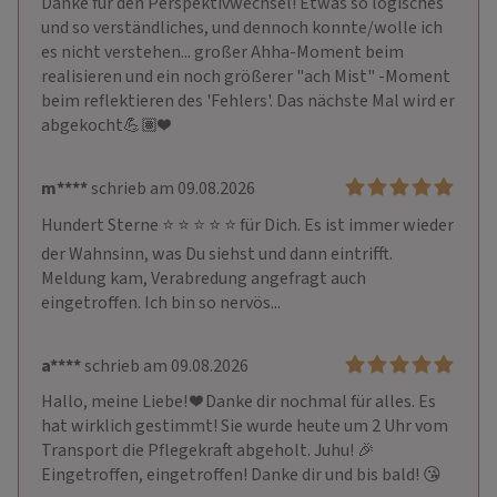
Danke für den Perspektivwechsel! Etwas so logisches 
und so verständliches, und dennoch konnte/wolle ich 
es nicht verstehen... großer Ahha-Moment beim 
realisieren und ein noch größerer "ach Mist" -Moment 
beim reflektieren des 'Fehlers'. Das nächste Mal wird er 
abgekocht💪🏽❤️
m****
schrieb am 09.08.2026
Hundert Sterne ⭐ ⭐ ⭐ ⭐ ⭐ für Dich. Es ist immer wieder 
der Wahnsinn, was Du siehst und dann eintrifft. 
Meldung kam, Verabredung angefragt auch 
eingetroffen. Ich bin so nervös...
a****
schrieb am 09.08.2026
Hallo, meine Liebe! ❤️ Danke dir nochmal für alles. Es 
hat wirklich gestimmt! Sie wurde heute um 2 Uhr vom 
Transport die Pflegekraft abgeholt. Juhu! 🎉 
Eingetroffen, eingetroffen! Danke dir und bis bald! 😘