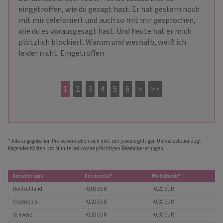
eingetroffen, wie du gesagt hast. Er hat gestern noch 
mit mir telefoniert und auch so mit mir gesprochen, 
wie du es vorausgesagt hast. Und heute hat er mich 
plötzlich blockiert. Warum und weshalb, weiß ich 
leider nicht. Eingetroffen
1
2
3
4
5
6
>
>>
* Alle angegebenen Preise verstehen sich inkl. der jeweils gültigen Umsatzsteuer zzgl.
folgender Kosten pro Minute bei kostenpflichtigen Telefonberatungen.
Anrufer aus
Festnetz*
Mobilfunk*
Deutschland
+0,00 EUR
+0,20 EUR
Österreich
+0,20 EUR
+0,30 EUR
Schweiz
+0,20 EUR
+0,30 EUR