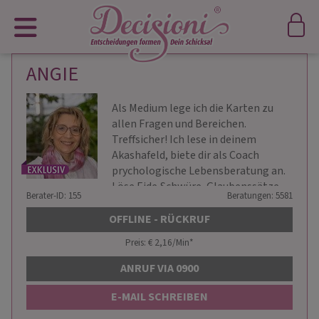
ANGIE
Als Medium lege ich die Karten zu
allen Fragen und Bereichen.
Treffsicher! Ich lese in deinem
Akashafeld, biete dir als Coach
prychologische Lebensberatung an.
Löse Eide,Schwüre, Glaubenssätze
Berater-ID: 155
Beratungen: 5581
etc
OFFLINE - RÜCKRUF
Preis: € 2,16/Min
*
ANRUF VIA 0900
E-MAIL SCHREIBEN