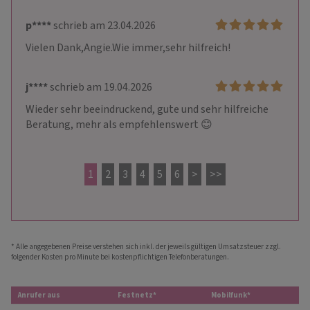
p****
schrieb am 23.04.2026
Vielen Dank,Angie.Wie immer,sehr hilfreich!
j****
schrieb am 19.04.2026
Wieder sehr beeindruckend, gute und sehr hilfreiche 
Beratung, mehr als empfehlenswert 😊
1
2
3
4
5
6
>
>>
* Alle angegebenen Preise verstehen sich inkl. der jeweils gültigen Umsatzsteuer zzgl.
folgender Kosten pro Minute bei kostenpflichtigen Telefonberatungen.
Anrufer aus
Festnetz*
Mobilfunk*