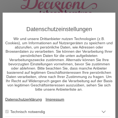
Datenschutzeinstellungen
Wir und unsere Drittanbieter nutzen Technologien (z.B.
Cookies), um Informationen auf Nutzergeräten zu speichern und
abzurufen, um persönliche Daten, wie Adressen oder
Browserdaten zu verarbeiten. Sie können der Verarbeitung Ihrer
persönlichen Daten für die unten aufgelisteten
Verarbeitungszwecke zustimmen. Alternativ können Sie Ihre
bevorzugten Einstellungen vornehmen, bevor Sie zustimmen
oder ablehnen. Bitte beachten Sie, dass manche Anbieter
ÜBER DECISIONI
basierend auf legitimen Geschäftsinteressen Ihre persönlichen
Daten verarbeiten, ohne nach Ihrer Zustimmung zu fragen. Um
Ihr Recht auf Widerspruch gegen die Verarbeitung auf der Basis
"Decisioni - Entscheidungen formen Dein Schicksal" so
von legitimen Geschäftsinteressen auszuüben, sehen Sie sich
bitte unsere Anbieterliste an.
heißt das neue Portal und Decisioni heißt im
italienischen Entscheidungen und vor allem um diese
Datenschutzerklärung
Impressum
geht es im Leben. Entscheidungen sind ein Moment in
Ihrem Leben, der alles verändern kann.
Technisch notwendig