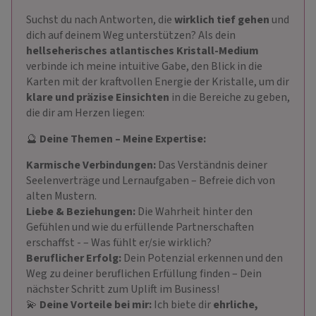
Suchst du nach Antworten, die
wirklich tief gehen
und
dich auf deinem Weg unterstützen? Als dein
hellseherisches atlantisches Kristall-Medium
verbinde ich meine intuitive Gabe, den Blick in die
Karten mit der kraftvollen Energie der Kristalle, um dir
klare und präzise Einsichten
in die Bereiche zu geben,
die dir am Herzen liegen:
🔮
Deine Themen – Meine Expertise:
Karmische Verbindungen:
Das Verständnis deiner
Seelenverträge und Lernaufgaben – Befreie dich von
alten Mustern.
Liebe & Beziehungen:
Die Wahrheit hinter den
Gefühlen und wie du erfüllende Partnerschaften
erschaffst - – Was fühlt er/sie wirklich?
Beruflicher Erfolg:
Dein Potenzial erkennen und den
Weg zu deiner beruflichen Erfüllung finden – Dein
nächster Schritt zum Uplift im Business!
💫
Deine Vorteile bei mir:
Ich biete dir
ehrliche,