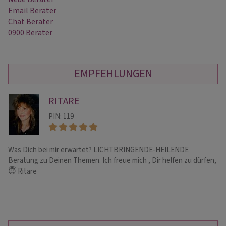
Email Berater
Chat Berater
0900 Berater
EMPFEHLUNGEN
RITARE
PIN: 119
Was Dich bei mir erwartet? LICHTBRINGENDE-HEILENDE
To
Beratung zu Deinen Themen. Ich freue mich , Dir helfen zu dürfen,
au
😇 Ritare
de