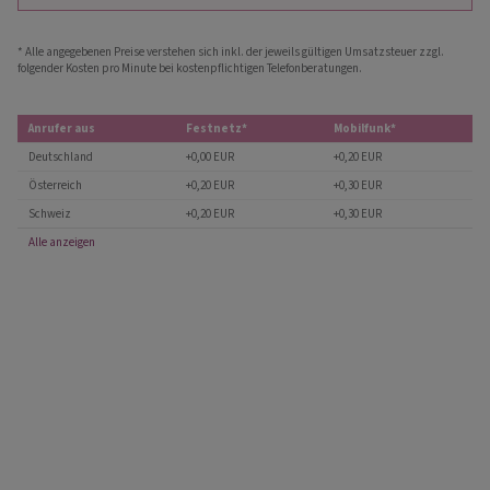
* Alle angegebenen Preise verstehen sich inkl. der jeweils gültigen Umsatzsteuer zzgl.
folgender Kosten pro Minute bei kostenpflichtigen Telefonberatungen.
Anrufer aus
Festnetz*
Mobilfunk*
Deutschland
+0,00 EUR
+0,20 EUR
Österreich
+0,20 EUR
+0,30 EUR
Schweiz
+0,20 EUR
+0,30 EUR
Alle anzeigen