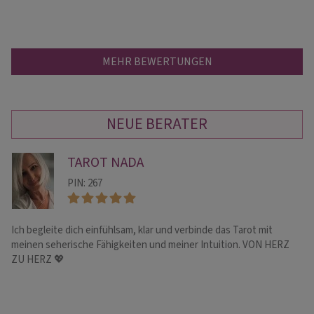
MEHR BEWERTUNGEN
NEUE BERATER
TAROT NADA
PIN: 267
Ich begleite dich einfühlsam, klar und verbinde das Tarot mit
Co
meinen seherische Fähigkeiten und meiner Intuition. VON HERZ
Ps
ZU HERZ 💖