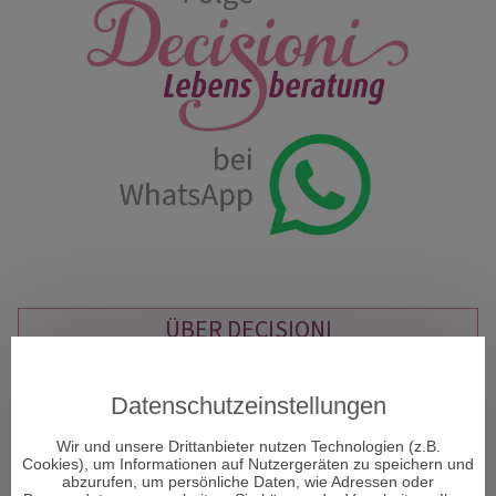
ÜBER DECISIONI
"Decisioni - Entscheidungen formen Dein Schicksal" so
Datenschutzeinstellungen
heißt das neue Portal und Decisioni heißt im
italienischen Entscheidungen und vor allem um diese
Wir und unsere Drittanbieter nutzen Technologien (z.B.
geht es im Leben. Entscheidungen sind ein Moment in
Cookies), um Informationen auf Nutzergeräten zu speichern und
Ihrem Leben, der alles verändern kann.
abzurufen, um persönliche Daten, wie Adressen oder