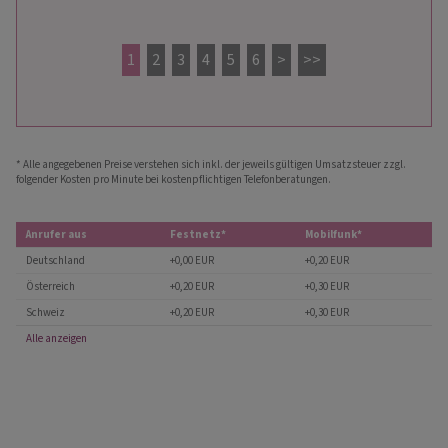
1
2
3
4
5
6
>
>>
* Alle angegebenen Preise verstehen sich inkl. der jeweils gültigen Umsatzsteuer zzgl.
folgender Kosten pro Minute bei kostenpflichtigen Telefonberatungen.
Anrufer aus
Festnetz*
Mobilfunk*
Deutschland
+0,00 EUR
+0,20 EUR
Österreich
+0,20 EUR
+0,30 EUR
Schweiz
+0,20 EUR
+0,30 EUR
Alle anzeigen