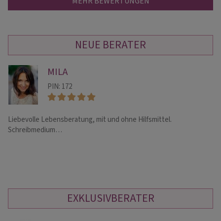
MEHR BEWERTUNGEN
NEUE BERATER
MILA
PIN: 172
Liebevolle Lebensberatung, mit und ohne Hilfsmittel.
He
Schreibmedium…
Mu
Be
EXKLUSIVBERATER