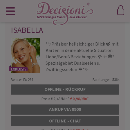
ISABELLA
*✨Präziser hellsichtiger Blick 🧿 mit
Karten in deine aktuelle Situation
Liebe/Beruf/Beziehungen 🌹 ✨ 🧿*
Spezialgebiet Dualseelen u.
Zwillingsseelen 🌹*✨
Berater-ID: 269
Beratungen: 5364
OFFLINE - RÜCKRUF
Preis:
€ 2,49/Min
*
€ 0,98/Min
*
ANRUF VIA 0900
OFFLINE - CHAT