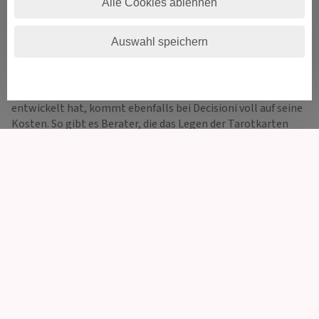
ihre Gaben des Hellsehens oder Kartenlegens auf diesem
Alle Cookies ablehnen
Portal vollständig zur Verfügung. Wer mag, kann aus diesen
Gaben voll schöpfen. Komplizierte Lebenssituationen
Auswahl speichern
können so von verschiedenen Perspektiven beleuchtet
werden. Denn: Es gibt immer eine Lösung!
Wer besondere Vorlieben für die spirituelle Lebensberatung
entwickelt hat, kommt ebenfalls bei Decisioni voll auf seine
Kosten. So gibt es Berater, die das Legen der Tarotkarten
beherrschen, sowie der Lenormandkarten, Kipperkarten
oder Skatkarten. Was denkt mein Lebensgefährte wirklich
über mich? Oder komme ich wieder mit meinem Ex-Partner
zusammen? Auch Partnerschafts- und Liebeslegungen sind
keine Seltenheit. Gleichzeitig gibt es ein vielfältiges
Angebot in Bezug auf das Hellsehen und die Astrologie - bei
Decisioni ist alles möglich.
Auf Decisioni ist jeder Ratsuchende willkommen. Durch die
Errichtung der Einzelprofile der Berater ist es möglich, diese
näher zu betrachten und über die Gaben der einzelnen
Berater Einblick zu erhalten. Über die Kategorien „Tarot &