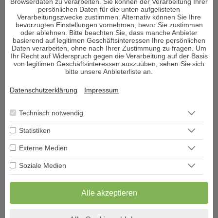
Browserdaten zu verarbeiten. Sie können der Verarbeitung Ihrer
persönlichen Daten für die unten aufgelisteten
Verarbeitungszwecke zustimmen. Alternativ können Sie Ihre
Viele Menschen sehnen sich nach Erholung und suchen den
bevorzugten Einstellungen vornehmen, bevor Sie zustimmen
oder ablehnen. Bitte beachten Sie, dass manche Anbieter
Zugang zu sich selbst. Aber was genau gibt es, um bei sich
basierend auf legitimen Geschäftsinteressen Ihre persönlichen
selbst wieder anzukommen und den Fokus auf das zu lenken,
Daten verarbeiten, ohne nach Ihrer Zustimmung zu fragen. Um
was wirklich wichtig ist im Leben und die richtigen
Ihr Recht auf Widerspruch gegen die Verarbeitung auf der Basis
von legitimen Geschäftsinteressen auszuüben, sehen Sie sich
Entscheidungen zu treffen?
bitte unsere Anbieterliste an.
Den Körper und Seele in Einklang zu bringen ist von enormer
Datenschutzerklärung
Impressum
Wichtigkeit für den Menschen. Man könnte auch sagen – es
ist sogar DAS Wichtigste im Leben. Wenn das Gleichgewicht
Technisch notwendig
nicht vorhanden ist, können viele Probleme sowie
körperliche und psychische Leiden entstehen. So mag sich
Statistiken
der ein oder andere schließlich fragen: War es wirklich Pech
in der Liebe / im Job? Oder habe ich falsche Entscheidungen
Externe Medien
getroffen? Oder gar durch falsche Glaubenssätze oder
Soziale Medien
Lebenseinstellungen mir selbst den Weg schwer gemacht?
Was kommt noch auf mich zu?
Alle akzeptieren
Die Berater von Decisioni beraten jeden Ratsuchende in allen
Fragen des Lebens empathisch und kompetent. Sie stellen