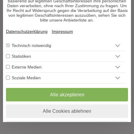
Neu bei Decisioni? Jetzt ein Gratisgespräch sichern!
basierend auf legitimen Geschäftsinteressen Ihre persönlichen
Daten verarbeiten, ohne nach Ihrer Zustimmung zu fragen. Um
Ihr Recht auf Widerspruch gegen die Verarbeitung auf der Basis
von legitimen Geschäftsinteressen auszuüben, sehen Sie sich
Zur Registrierung
bitte unsere Anbieterliste an.
Datenschutzerklärung
Impressum
Technisch notwendig
Statistiken
Externe Medien
Soziale Medien
Alle akzeptieren
Alle Cookies ablehnen
Auswahl speichern