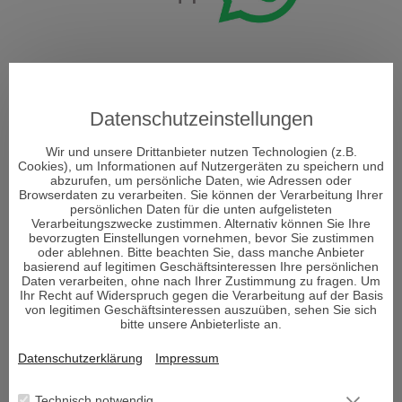
ÜBER DECISIONI
Datenschutzeinstellungen
"Decisioni - Entscheidungen formen Dein Schicksal" so
Wir und unsere Drittanbieter nutzen Technologien (z.B.
heißt das neue Portal und Decisioni heißt im
Cookies), um Informationen auf Nutzergeräten zu speichern und
abzurufen, um persönliche Daten, wie Adressen oder
italienischen Entscheidungen und vor allem um diese
Browserdaten zu verarbeiten. Sie können der Verarbeitung Ihrer
geht es im Leben. Entscheidungen sind ein Moment in
persönlichen Daten für die unten aufgelisteten
Ihrem Leben, der alles verändern kann.
Verarbeitungszwecke zustimmen. Alternativ können Sie Ihre
bevorzugten Einstellungen vornehmen, bevor Sie zustimmen
oder ablehnen. Bitte beachten Sie, dass manche Anbieter
basierend auf legitimen Geschäftsinteressen Ihre persönlichen
Viele Menschen sehnen sich nach Erholung und suchen den
Daten verarbeiten, ohne nach Ihrer Zustimmung zu fragen. Um
Zugang zu sich selbst. Aber was genau gibt es, um bei sich
Ihr Recht auf Widerspruch gegen die Verarbeitung auf der Basis
von legitimen Geschäftsinteressen auszuüben, sehen Sie sich
selbst wieder anzukommen und den Fokus auf das zu lenken,
bitte unsere Anbieterliste an.
was wirklich wichtig ist im Leben und die richtigen
Entscheidungen zu treffen?
Datenschutzerklärung
Impressum
Den Körper und Seele in Einklang zu bringen ist von enormer
Technisch notwendig