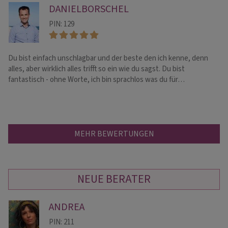
DANIELBORSCHEL
PIN: 129
Du bist einfach unschlagbar und der beste den ich kenne, denn
Es
alles, aber wirklich alles trifft so ein wie du sagst. Du bist
da
fantastisch - ohne Worte, ich bin sprachlos was du für…
di
MEHR BEWERTUNGEN
NEUE BERATER
ANDREA
PIN: 211