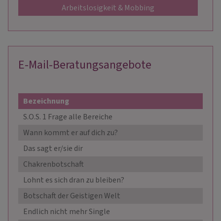
Arbeitslosigkeit & Mobbing
E-Mail-Beratungsangebote
Bezeichnung
Prei
S.O.S. 1 Frage alle Bereiche
18,9
Wann kommt er auf dich zu?
22,0
Das sagt er/sie dir
22,0
Chakrenbotschaft
22,0
Lohnt es sich dran zu bleiben?
22,0
Botschaft der Geistigen Welt
24,9
Endlich nicht mehr Single
24,9