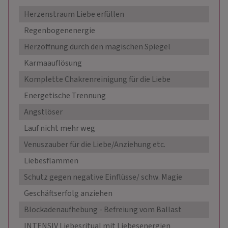
Herzenstraum Liebe erfüllen
88,0
Regenbogenenergie
99,0
Herzöffnung durch den magischen Spiegel
99,0
Karmaauflösung
99,9
Komplette Chakrenreinigung für die Liebe
109,
Energetische Trennung
155,
Angstlöser
159,
Lauf nicht mehr weg
169,
Venuszauber für die Liebe/Anziehung etc.
169,
Liebesflammen
179,
Schutz gegen negative Einflüsse/ schw. Magie
179,
Geschäftserfolg anziehen
179,
Blockadenaufhebung - Befreiung vom Ballast
189,
INTENSIV Liebesritual mit Liebesenergien
189,