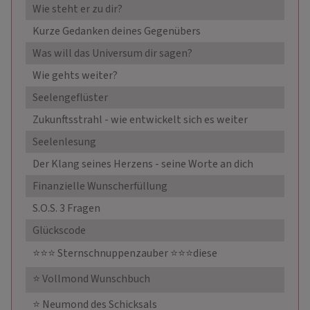
Wie steht er zu dir?
27,9
Kurze Gedanken deines Gegenübers
27,9
Was will das Universum dir sagen?
29,9
Wie gehts weiter?
29,9
Seelengeflüster
34,9
Zukunftsstrahl - wie entwickelt sich es weiter
39,9
Seelenlesung
39,9
Der Klang seines Herzens - seine Worte an dich
45,9
Finanzielle Wunscherfüllung
49,9
S.O.S. 3 Fragen
55,0
Glückscode
59,9
⭐️⭐️⭐️ Sternschnuppenzauber ⭐️⭐️⭐️diese
66,0
⭐️ Vollmond Wunschbuch
69,9
⭐️ Neumond des Schicksals
69,9