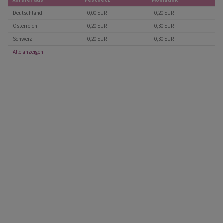
Anrufer aus
Festnetz*
Mobilfunk*
Deutschland
+0,00 EUR
+0,20 EUR
Österreich
+0,20 EUR
+0,30 EUR
Schweiz
+0,20 EUR
+0,30 EUR
Alle anzeigen