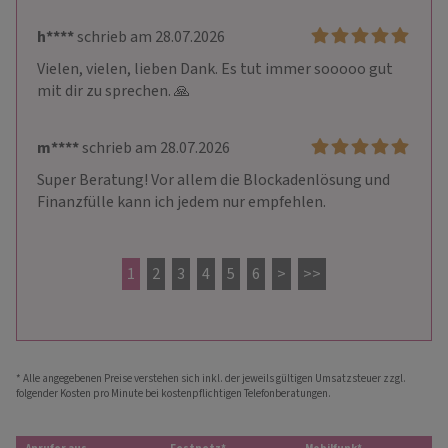
h****
schrieb am 28.07.2026
Vielen, vielen, lieben Dank. Es tut immer sooooo gut 
mit dir zu sprechen. 🙏
m****
schrieb am 28.07.2026
Super Beratung! Vor allem die Blockadenlösung und 
Finanzfülle kann ich jedem nur empfehlen.  
1
2
3
4
5
6
>
>>
* Alle angegebenen Preise verstehen sich inkl. der jeweils gültigen Umsatzsteuer zzgl.
folgender Kosten pro Minute bei kostenpflichtigen Telefonberatungen.