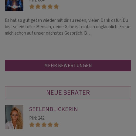
PIN: 004
Es hat so gut getan wieder mit dir zu reden, vielen Dank dafür. Du
De
bist so ein toller Mensch, deine Gabe ist einfach unglaublich. Freue
wi
mich schon auf unser nächstes Gespräch. B…
Ve
MEHR BEWERTUNGEN
NEUE BERATER
SEELENBLICKERIN
PIN: 242