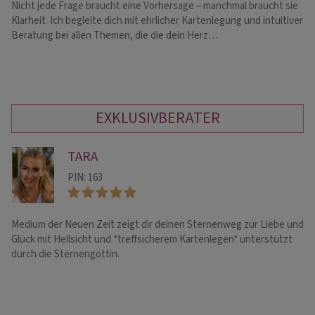
Nicht jede Frage braucht eine Vorhersage – manchmal braucht sie
Ic
Klarheit. Ich begleite dich mit ehrlicher Kartenlegung und intuitiver
me
Beratung bei allen Themen, die die dein Herz…
ZU
EXKLUSIVBERATER
TARA
PIN: 163
Medium der Neuen Zeit zeigt dir deinen Sternenweg zur Liebe und
Se
Glück mit Hellsicht und *treffsicherem Kartenlegen* unterstützt
Be
durch die Sternengöttin.
Th