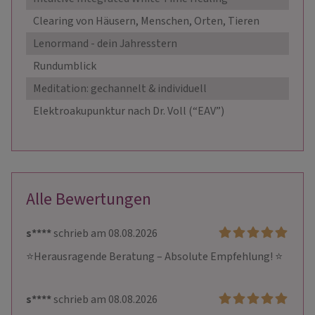
Clearing von Häusern, Menschen, Orten, Tieren
77
Lenormand - dein Jahresstern
77
Rundumblick
11
Meditation: gechannelt & individuell
11
Elektroakupunktur nach Dr. Voll (“EAV”)
15
Alle Bewertungen
s****
schrieb am 08.08.2026
⭐Herausragende Beratung – Absolute Empfehlung! ⭐
s****
schrieb am 08.08.2026