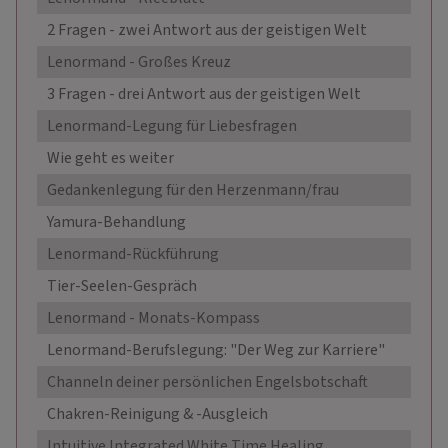
2 Fragen - zwei Antwort aus der geistigen Welt
18
Lenormand - Großes Kreuz
22
3 Fragen - drei Antwort aus der geistigen Welt
26
Lenormand-Legung für Liebesfragen
33
Wie geht es weiter
33
Gedankenlegung für den Herzenmann/frau
33
Yamura-Behandlung
44
Lenormand-Rückführung
44
Tier-Seelen-Gespräch
44
Lenormand - Monats-Kompass
44
Lenormand-Berufslegung: "Der Weg zur Karriere"
44
Channeln deiner persönlichen Engelsbotschaft
55
Chakren-Reinigung & -Ausgleich
55
Intuitive Integrated White Time Healing
55