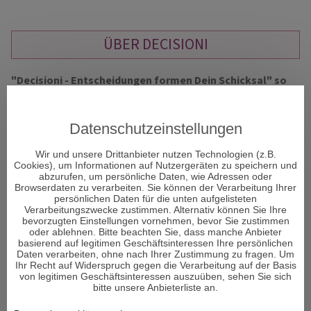
ÜBER DECISIONI
"Decisioni - Entscheidungen formen Dein Schicksal" so
heißt das neue Portal und Decisioni heißt im
italienischen Entscheidungen und vor allem um diese
geht es im Leben. Entscheidungen sind ein Moment in
Datenschutzeinstellungen
Ihrem Leben, der alles verändern kann.
Wir und unsere Drittanbieter nutzen Technologien (z.B.
Cookies), um Informationen auf Nutzergeräten zu speichern und
abzurufen, um persönliche Daten, wie Adressen oder
Viele Menschen sehnen sich nach Erholung und suchen den
Browserdaten zu verarbeiten. Sie können der Verarbeitung Ihrer
Zugang zu sich selbst. Aber was genau gibt es, um bei sich
persönlichen Daten für die unten aufgelisteten
Verarbeitungszwecke zustimmen. Alternativ können Sie Ihre
selbst wieder anzukommen und den Fokus auf das zu lenken,
bevorzugten Einstellungen vornehmen, bevor Sie zustimmen
was wirklich wichtig ist im Leben und die richtigen
oder ablehnen. Bitte beachten Sie, dass manche Anbieter
Entscheidungen zu treffen?
basierend auf legitimen Geschäftsinteressen Ihre persönlichen
Daten verarbeiten, ohne nach Ihrer Zustimmung zu fragen. Um
Ihr Recht auf Widerspruch gegen die Verarbeitung auf der Basis
Den Körper und Seele in Einklang zu bringen ist von enormer
von legitimen Geschäftsinteressen auszuüben, sehen Sie sich
Wichtigkeit für den Menschen. Man könnte auch sagen – es
bitte unsere Anbieterliste an.
ist sogar DAS Wichtigste im Leben. Wenn das Gleichgewicht