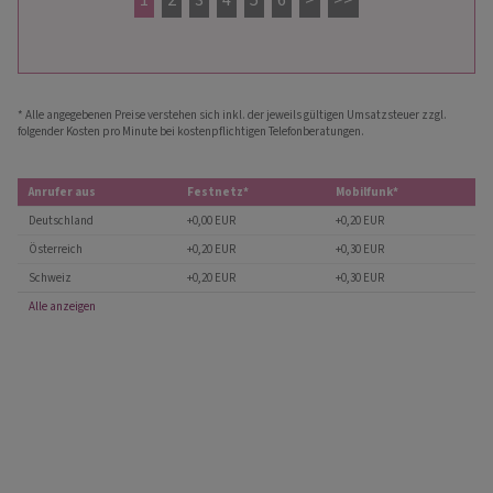
1
2
3
4
5
6
>
>>
* Alle angegebenen Preise verstehen sich inkl. der jeweils gültigen Umsatzsteuer zzgl.
folgender Kosten pro Minute bei kostenpflichtigen Telefonberatungen.
Anrufer aus
Festnetz*
Mobilfunk*
Deutschland
+0,00 EUR
+0,20 EUR
Österreich
+0,20 EUR
+0,30 EUR
Schweiz
+0,20 EUR
+0,30 EUR
Alle anzeigen