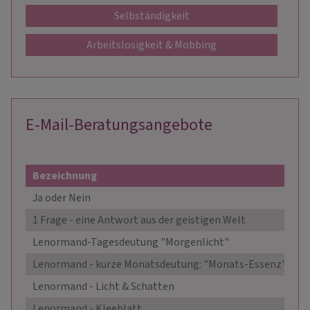
Selbständigkeit
Arbeitslosigkeit & Mobbing
E-Mail-Beratungsangebote
Bezeichnung
P
Ja oder Nein
9,
1 Frage - eine Antwort aus der geistigen Welt
9,
Lenormand-Tagesdeutung "Morgenlicht"
14
Lenormand - kurze Monatsdeutung: "Monats-Essenz"
14
Lenormand - Licht & Schatten
14
Lenormand - Kleeblatt
15