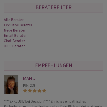
BERATERFILTER
Alle Berater
Exklusive Berater
Neue Berater
Email Berater
Chat Berater
0900 Berater
EMPFEHLUNGEN
MANU
PIN: 208
****EXKLUSIV bei Decisioni**** Ehrliches empathisches
He
Kartenlegen mit hoher Trefferquote - Dein Blick auf deine aktuelle
Be