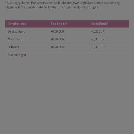
* Alle angegebenen Preise verstehen sich inkl. der jeweils gültigen Umsatzsteuer zzgl.
folgender Kosten pro Minute bei kostenpflichtigen Telefonberatungen.
Anrufer aus
Festnetz*
Mobilfunk*
Deutschland
+0,00 EUR
+0,20 EUR
Österreich
+0,20 EUR
+0,30 EUR
Schweiz
+0,20 EUR
+0,30 EUR
Alle anzeigen