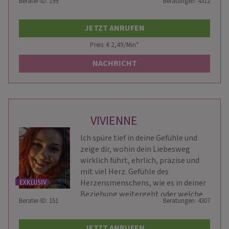
Berater-ID: 199
Beratungen: 4312
JETZT ANRUFEN
Preis: € 2,49/Min
*
NACHRICHT
VIVIENNE
Ich spüre tief in deine Gefühle und
zeige dir, wohin dein Liebesweg
wirklich führt, ehrlich, präzise und
mit viel Herz. Gefühle des
Herzensmenschens, wie es in deiner
Beziehung weitergeht oder welche
Berater-ID: 151
Beratungen: 4307
Chancen dich im Beruf erwarten - ich
sehe alles.
JETZT ANRUFEN