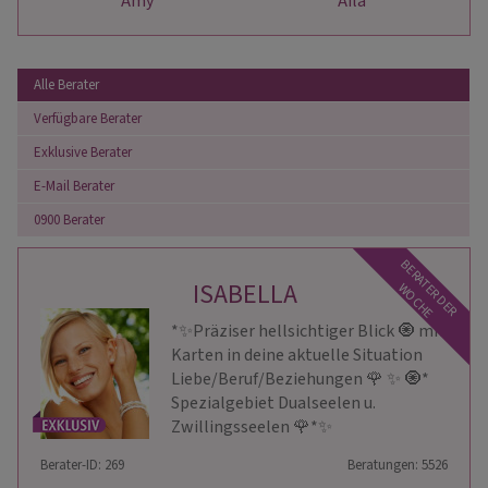
Amy
Aila
Alle Berater
Verfügbare Berater
Exklusive Berater
E-Mail Berater
0900 Berater
BERATER DER
ISABELLA
WOCHE
*✨Präziser hellsichtiger Blick 🧿 mit
Karten in deine aktuelle Situation
Liebe/Beruf/Beziehungen 🌹 ✨ 🧿*
Spezialgebiet Dualseelen u.
Zwillingsseelen 🌹*✨
Berater-ID: 269
Beratungen: 5526