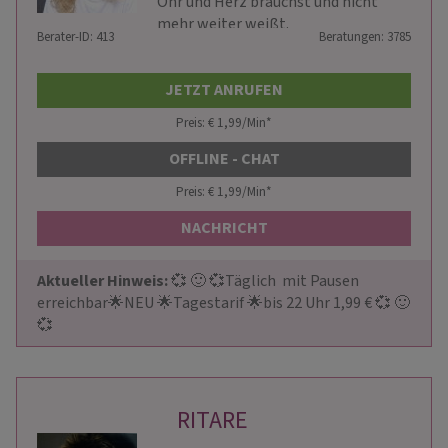
Ohr und Herz brauchst und nicht
mehr weiter weißt.
Berater-ID: 413
Beratungen: 3785
JETZT ANRUFEN
Preis: € 1,99/Min
*
OFFLINE - CHAT
Preis: € 1,99/Min
*
NACHRICHT
Aktueller Hinweis: 
💞 🙂 💞Täglich  mit Pausen  
erreichbar🌟NEU 🌟Tagestarif 🌟bis 22 Uhr 1,99 € 💞 🙂 
💞
RITARE