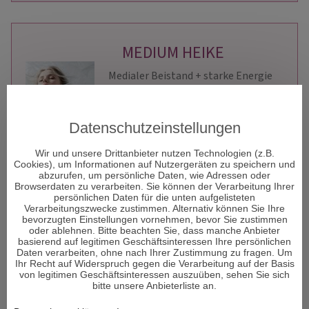
MEDIUM HEIKE
Medialer Beistand + starke Energie
für Liebe, Familie, Beziehungen und
Beruf(ung), Deine Entwicklung.
Quantenheilung,
Datenschutzeinstellungen
Familienaufstellung,
Karmaauflösung, Traumdeutung
Wir und unsere Drittanbieter nutzen Technologien (z.B.
Berater-ID: 202
Beratungen: 2004
Cookies), um Informationen auf Nutzergeräten zu speichern und
abzurufen, um persönliche Daten, wie Adressen oder
Browserdaten zu verarbeiten. Sie können der Verarbeitung Ihrer
JETZT ANRUFEN
persönlichen Daten für die unten aufgelisteten
Verarbeitungszwecke zustimmen. Alternativ können Sie Ihre
Preis: € 2,19/Min
*
bevorzugten Einstellungen vornehmen, bevor Sie zustimmen
oder ablehnen. Bitte beachten Sie, dass manche Anbieter
basierend auf legitimen Geschäftsinteressen Ihre persönlichen
ANRUF VIA 0900
Daten verarbeiten, ohne nach Ihrer Zustimmung zu fragen. Um
Ihr Recht auf Widerspruch gegen die Verarbeitung auf der Basis
OFFLINE - CHAT
von legitimen Geschäftsinteressen auszuüben, sehen Sie sich
bitte unsere Anbieterliste an.
Preis: € 1,99/Min
*