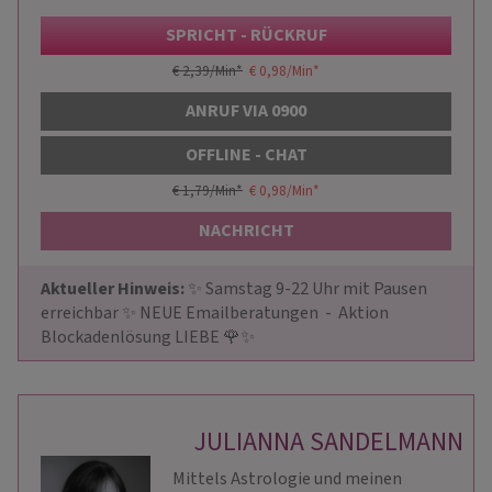
SPRICHT - RÜCKRUF
€ 2,39/Min
*
€ 0,98/Min
*
ANRUF VIA 0900
OFFLINE - CHAT
€ 1,79/Min
*
€ 0,98/Min
*
NACHRICHT
Aktueller Hinweis: 
✨ Samstag 9-22 Uhr mit Pausen 
erreichbar ✨ NEUE Emailberatungen  -  Aktion 
Blockadenlösung LIEBE 🌹✨
JULIANNA SANDELMANN
Mittels Astrologie und meinen