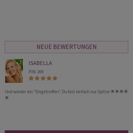
NEUE BEWERTUNGEN
ISABELLA
PIN: 269
Und wieder ein "Eingetroffen". Du bist einfach nur Spitze 🌟🌟🌟🌟
Ic
🌟
AU
He