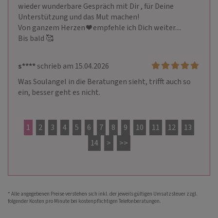
wieder wunderbare Gespräch mit Dir , für Deine 
Unterstützung und das Mut machen! 

Von ganzem Herzen ❤️ empfehle ich Dich weiter....

Bis bald 🥰
s****
schrieb am 15.04.2026
Was Soulangel in die Beratungen sieht, trifft auch so 
ein, besser geht es nicht.
1
2
3
4
5
6
7
8
9
10
11
12
13
14
>
>>
* Alle angegebenen Preise verstehen sich inkl. der jeweils gültigen Umsatzsteuer zzgl.
folgender Kosten pro Minute bei kostenpflichtigen Telefonberatungen.