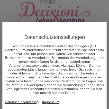
Datenschutzeinstellungen
Wir und unsere Drittanbieter nutzen Technologien (z.B.
Cookies), um Informationen auf Nutzergeräten zu speichern und
abzurufen, um persönliche Daten, wie Adressen oder
Browserdaten zu verarbeiten. Sie können der Verarbeitung Ihrer
persönlichen Daten für die unten aufgelisteten
Verarbeitungszwecke zustimmen. Alternativ können Sie Ihre
bevorzugten Einstellungen vornehmen, bevor Sie zustimmen
ÜBER DECISIONI
oder ablehnen. Bitte beachten Sie, dass manche Anbieter
basierend auf legitimen Geschäftsinteressen Ihre persönlichen
Daten verarbeiten, ohne nach Ihrer Zustimmung zu fragen. Um
Ihr Recht auf Widerspruch gegen die Verarbeitung auf der Basis
"Decisioni - Entscheidungen formen Dein Schicksal" so
von legitimen Geschäftsinteressen auszuüben, sehen Sie sich
heißt das neue Portal und Decisioni heißt im
bitte unsere Anbieterliste an.
italienischen Entscheidungen und vor allem um diese
Datenschutzerklärung
Impressum
geht es im Leben. Entscheidungen sind ein Moment in
Ihrem Leben, der alles verändern kann.