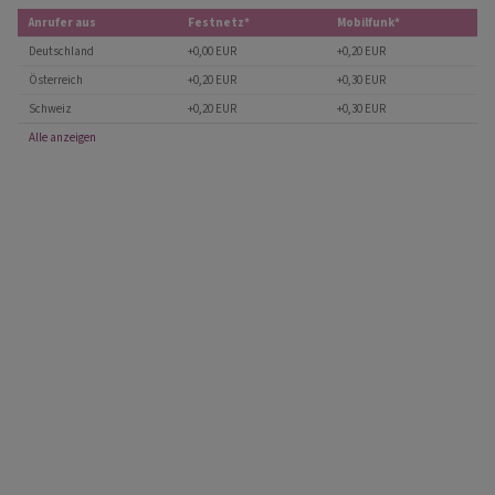
Anrufer aus
Festnetz*
Mobilfunk*
Deutschland
+0,00 EUR
+0,20 EUR
Österreich
+0,20 EUR
+0,30 EUR
Schweiz
+0,20 EUR
+0,30 EUR
Alle anzeigen