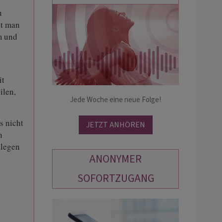
u
ht man
PETRA MARINESSE
KERSTIN
m und
PIN: 140
PIN: 560
it
annte Kartenlegerin und
💎 Klarheit und Hellsicht , Intuition inc
aktikerin beantwortet Dir
meiner eigenen Karten. Ich helfe dir
ilen,
icher u. ohne Vorabinfo Deine
Jede Woche eine neue Folge!
zügig einen klaren Blick auf die Dinge
 mit dem Blick hinte die Kulissen.
Leben zu bekommen.💎 ruf mich an ☎
t immer Lösungen. Ich freu mich
s nicht
Ich bin von…
JETZT ANHÖREN
n
llegen
ANONYMER
n
SOFORTZUGANG