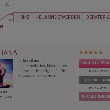
HOME
NEUKUNDE WERDEN
BERATER 
LIANA
Ich bin mit meinen
NSHINE
JULIANNA
SPRICHT - RÜC
Lenormandkarten, Kipperkarten
SANDELMANN
 115
und meine Hellfühligkeit für Dich
Preis: € 2,49/Min
*
da, denn DU bist wichtig!
PIN: 170
OFFLINE - CH
 für das ausführliche,
Absolut top Beratung! Julianna kann ich
Emailb
Preis: € 1,99/Min
*
D: 101
terstützende Gespräch!
höchstens und wärmstens empfehlen ✨️
genau 
E-MAIL SCHREI
en: 10922
🎊💞. Sehr bodenständige und ehrliche
Ausführungen zur Situation.
Allerherzlichsten Dank …