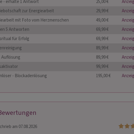
e - erhalte 1 Antwort
25,00 €
Anzei
iebotschaft zur Energiearbeit
29,99 €
Anzei
iearbeit mit Foto vom Herzmenschen
49,00 €
Anzei
gen 5 Antworten
69,99 €
Anzei
ritual für Erfolg
69,99 €
Anzei
enreinigung
89,99 €
Anzei
 Auflösung
89,99 €
Anzei
saktivator
99,99 €
Anzei
nlöser - Blockadenlösung
195,00 €
Anzei
 Bewertungen
chrieb am 07.08.2026