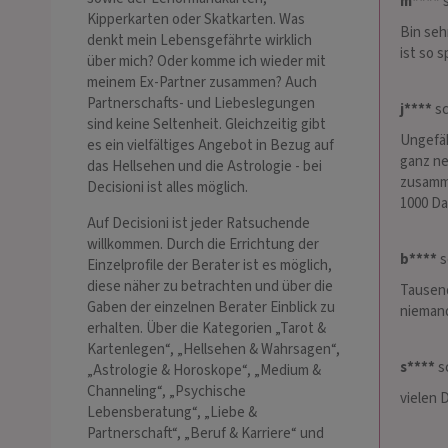
m****
s
Kipperkarten oder Skatkarten. Was
Bin seh
denkt mein Lebensgefährte wirklich
ist so 
über mich? Oder komme ich wieder mit
meinem Ex-Partner zusammen? Auch
Partnerschafts- und Liebeslegungen
j****
sc
sind keine Seltenheit. Gleichzeitig gibt
Ungefäh
es ein vielfältiges Angebot in Bezug auf
ganz ne
das Hellsehen und die Astrologie - bei
zusamme
Decisioni ist alles möglich.
1000 Da
Auf Decisioni ist jeder Ratsuchende
willkommen. Durch die Errichtung der
b****
s
Einzelprofile der Berater ist es möglich,
diese näher zu betrachten und über die
Tausend
Gaben der einzelnen Berater Einblick zu
nieman
erhalten. Über die Kategorien „Tarot &
Kartenlegen“, „Hellsehen & Wahrsagen“,
s****
sc
„Astrologie & Horoskope“, „Medium &
Channeling“, „Psychische
vielen 
Lebensberatung“, „Liebe &
Partnerschaft“, „Beruf & Karriere“ und