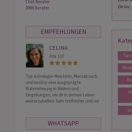
Chat Berater
Deine 
0900 Berater
EMPFEHLUNGEN
Kate
CELINA
DE
Taro
PIN: 107
PIN:
Medi
Top Astrologie-Meisterin, Mentalcoach
Meine Hellsicht u
Be
und besitze eine ausgeprägte
dir Klarheit zu 
Wahrnehmung in Bildern und
die Seele der H
He
Eingebungen, um dir in deinem Leben
einzutauchen. La
weiterzuhelfen. Sehr treffsicher und vor
mir auflösen u. 
allem eh…
Se
WHATSAPP