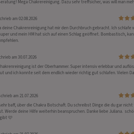
eratung! Mega Chakrereinigung. Dazu sehr treffsicher, was will man meh
chrieb am 02.08.2026
ja deine Chakrenreinigung hat mir den Durchbruch gebracht. Ich schlafe w
 super und mein HM hat sich auf einen Schlag geöffnet. Bombastisch, kann
empfehlen.
hrieb am 30.07.2026
hakrenreinigung ist der Oberhammer. Super intensiv erlebbar und auflös
gut und ich konnte seit dem endlich wieder richtig gut schlafen. Vielen Da
chrieb am 21.07.2026
 sehr baff, über die Chakra Botschaft. Du schreibst Dinge die du gar nicht
t. Werde deine Hilfe weiterhin beanspruchen. Danke liebe Juliana.  schö
gibt 🩷