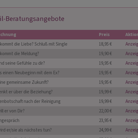
il-Beratungsangebote
ichnung
Preis
Aktio
kommt die Liebe? Schluß mit Single
18,95 €
Anzei
kommt die Meldung?
19,90 €
Anzei
nd seine Gefühle zu dir?
19,95 €
Anzei
es einen Neubeginn mit dem Ex?
19,95 €
Anzei
eine gemeinsame Zukunft?
19,95 €
Anzei
enkt er über die Beziehung?
19,99 €
Anzei
enbotschaft nach der Reinigung
19,99 €
Anzei
ll er von Dir?
22,00 €
Anzei
ngespräch
23,95 €
Anzei
rd er/sie als nächstes tun?
24,99 €
Anzei