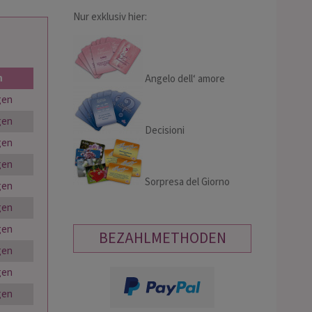
Nur exklusiv hier:
n
Angelo dell‘ amore
gen
gen
Decisioni
gen
gen
Sorpresa del Giorno
gen
gen
gen
BEZAHLMETHODEN
gen
gen
gen