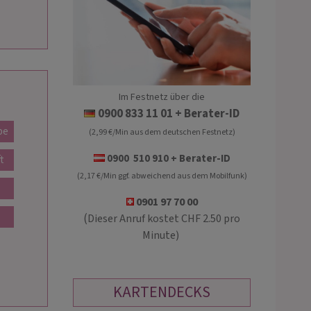
Im Festnetz über die
MARLENE
ELISE
0900 833 11 01
+ Berater-ID
pe
(2,99 €/Min aus dem deutschen Festnetz)
PIN: 196
PIN: 110
0900 510 910 + Berater-ID
t
(2,17 €/Min ggf. abweichend aus dem Mobilfunk)
lfe!Ich bin seit 2006 sensitive
** Hellsehen mit und ohne Hilfsmittel
legerin, Medium, Schamanin,
Rauchlesen ** Pendeln ** treffsicher,
0901 97 70 00
scoach!Zukunftslegung,
ehrlich und mit viel Herz beantworte 
(
Dieser Anruf kostet CHF 2.50 pro
ungsliebe, Dreiecksliebe,
Dir Deine Fragen und begleite Dich a
Minute)
enkonflikt, Mobbing, Drama, Beruf,
Deinem Weg
KARTENDECKS