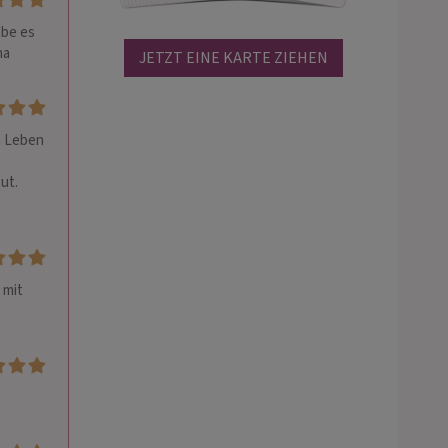
be es 
na
JETZT EINE KARTE ZIEHEN
 Leben 
t. 
mit 