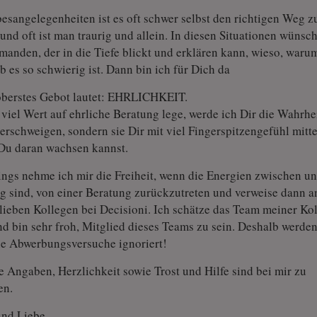
besangelegenheiten ist es oft schwer selbst den richtigen Weg z
 und oft ist man traurig und allein. In diesen Situationen wünsc
E SEHERIN
LINA
emanden, der in die Tiefe blickt und erklären kann, wieso, waru
 292
PIN: 166
b es so schwierig ist. Dann bin ich für Dich da
berstes Gebot lautet: EHRLICHKEIT.
 Hellsichtige,
 viel Wert auf ehrliche Beratung lege, werde ich Dir die Wahrhe
Gerne helfe ich dir bei deinen Sorgen.❤️
TV bek
RIN, mit und ohne
Du kannst mich alles fragen, was du auf
Heilpr
verschweigen, sondern sie Dir mit viel Fingerspitzengefühl mitte
e Trefferquote! Durch
dem Herzen hast.
treffs
Du daran wachsen kannst.
halte ich Botschaften,
Fragen
ie Seele des anderen
Es gib
ings nehme ich mir die Freiheit, wenn die Energien zwischen un
a…
g sind, von einer Beratung zurückzutreten und verweise dann a
lieben Kollegen bei Decisioni. Ich schätze das Team meiner Ko
nd bin sehr froh, Mitglied dieses Teams zu sein. Deshalb werde
he Abwerbungsversuche ignoriert!
 Angaben, Herzlichkeit sowie Trost und Hilfe sind bei mir zu
en.
und Liebe