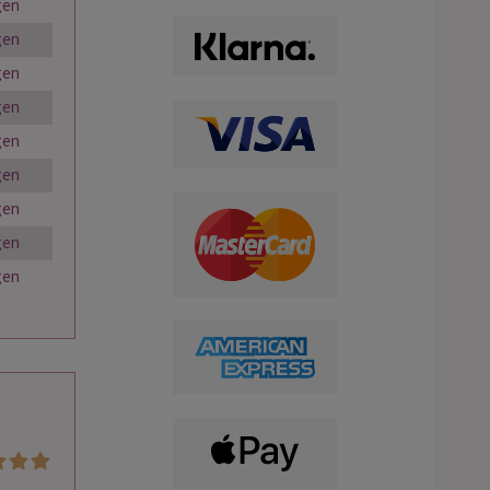
gen
gen
gen
gen
gen
gen
gen
gen
gen