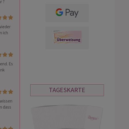
r ?
ieder 
 ich 
end. Es 
nk 
TAGESKARTE
 wissen 
n dass 