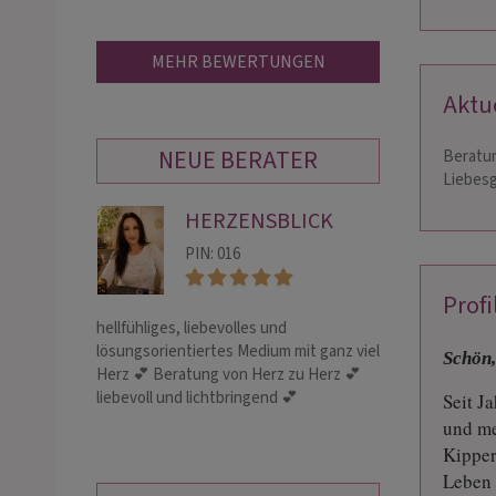
MEHR BEWERTUNGEN
Aktu
NEUE BERATER
Beratun
Liebesg
HERZENSBLICK
MA
OL
PIN: 016
PIN:
Profi
hellfühliges, liebevolles und
Mein Beratungsa
lösungsorientiertes Medium mit ganz viel
individuell. Her
Schön,
Herz 💕 Beratung von Herz zu Herz 💕
biete ich spiritu
liebevoll und lichtbringend 💕
Begleitung des 
Seit J
Wunsch mit Prog
und me
Kipper
Leben 