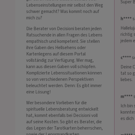
Super B
Lebenseinstellungen mir selbst den Weg
schwer gemacht? Was kommt noch auf
mich zu?
h****
s
Hallelu
Die Berater von Decisioni beraten jeden
richtig
Ratsuchende in allen Fragen des Lebens
jedem 
empathisch und kompetent. Sie stellen
ihre Gaben des Hellsehens oder
Kartenlegens auf diesem Portal
c****
sc
vollständig zur Verfügung. Wer mag,
kann aus diesen Gaben voll schöpfen.
Deine C
Komplizierte Lebenssituationen können
tat so 
so von verschiedenen Perspektiven
liebes.
beleuchtet werden. Denn: Es gibt immer
eine Lösung!
m****
s
Wer besondere Vorlieben für die
Ich bin
spirituelle Lebensberatung entwickelt
konntes
hat, kommt ebenfalls bei Decisioni voll
es dich 
auf seine Kosten. So gibt es Berater, die
das Legen der Tarotkarten beherrschen,
sowie der Lenormandkarten,