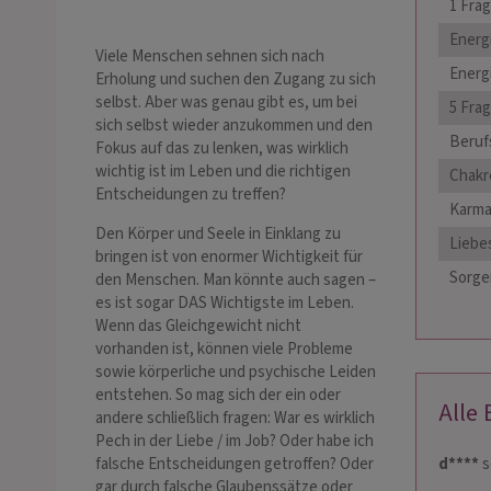
1 Frag
Energ
Viele Menschen sehnen sich nach
Energ
Erholung und suchen den Zugang zu sich
selbst. Aber was genau gibt es, um bei
5 Fra
sich selbst wieder anzukommen und den
Berufs
Fokus auf das zu lenken, was wirklich
wichtig ist im Leben und die richtigen
Chakr
Entscheidungen zu treffen?
Karma
Den Körper und Seele in Einklang zu
Liebe
bringen ist von enormer Wichtigkeit für
Sorge
den Menschen. Man könnte auch sagen –
es ist sogar DAS Wichtigste im Leben.
Wenn das Gleichgewicht nicht
vorhanden ist, können viele Probleme
sowie körperliche und psychische Leiden
entstehen. So mag sich der ein oder
Alle
andere schließlich fragen: War es wirklich
Pech in der Liebe / im Job? Oder habe ich
d****
s
falsche Entscheidungen getroffen? Oder
gar durch falsche Glaubenssätze oder