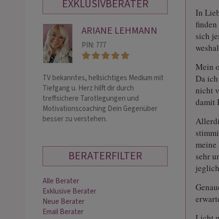
EXKLUSIVBERATER
In Lie
finden
ARIANE LEHMANN
DI
sich j
PIN: 777
PIN:
weshal
Mein o
TV bekanntes, hellsichtiges Medium mit
! KEINE ANRUFE !
Da ich
Tiefgang u. Herz hilft dir durch
hellfühlige SEHE
nicht 
treffsichere Tarotlegungen und
Hilfsmittel. Hoh
damit 
Motivationscoaching Dein Gegenüber
Engelkontakte er
besser zu verstehen.
tiefer Blick in d
Allerd
stimmi
meine 
BERATERFILTER
sehr u
jeglic
Alle Berater
Genaue
Exklusive Berater
erwart
Neue Berater
Email Berater
Licht 