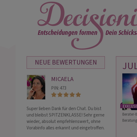
NEUE BEWERTUNGEN
JU
MICAELA
SU
PIN: 473
PIN:
Super lieben Dank für den Chat. Du bist
Ganz lieben Dank
Berater-I
und bleibst SPITZENKLASSE! Sehr gerne
empathische, un
Beratung
wieder, absolut empfehlenswert, ohne
Vorabinfo alles erkannt und eingetroffen.