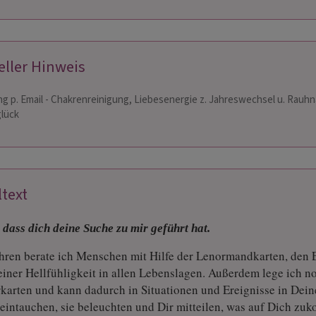
eller Hinweis
g p. Email - Chakrenreinigung, Liebesenergie z. Jahreswechsel u. Rauh
lück
JA DAUM-
PAULINE
DORF
PIN: 139
 233
ltext
ngebot ist sehr
💫Unklar, was wirklich los ist?
Hellfü
zlich und aufmerksam
Lösungsorientiert, hellfühlig und
mit He
 dass dich deine Suche zu mir geführt hat.
elle Prognosen mit der
hochsensibel. Schreib mir! Ich bringe dir
Einfüh
Kartenlegens und auf
im Chat oder per E-Mail Klarheit.💫
durch 
ahren berate ich Menschen mit Hilfe der Lenormandkarten, den 
nosen der Astrologie.
den Th
iner Hellfühligkeit in allen Lebenslagen. Außerdem lege ich n
karten und kann dadurch in Situationen und Ereignisse in Dei
eintauchen, sie beleuchten und Dir mitteilen, was auf Dich zu