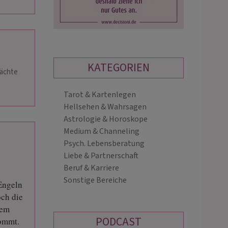
KATEGORIEN
nächte
Tarot & Kartenlegen
SUNSHINE
DIANA
Hellsehen & Wahrsagen
PIN: 115
PIN: 209
Astrologie & Horoskope
Medium & Channeling
Psych. Lebensberatung
hlige und treffsichere Beratung
🔮 ✨ Spirituelle Impulse für dein Leb
Liebe & Partnerschaft
rz, Verstand und viel
✨ 🔮 Ich begleite dich mit Herz und
Beruf & Karriere
lungsvermögen. Intuitiv nehme ich
Intuition auf deinem Weg – durch
Sonstige Bereiche
deine Stimme wahr, wie ich Dir bei
Kartenlegen, Energiearbeit & spiritue
Engeln
emen: Partnerschaft, Lie…
Beratung. 🌙 …
och die
nem
PODCAST
kommt.