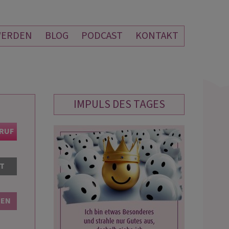
WERDEN
BLOG
PODCAST
KONTAKT
IMPULS DES TAGES
DANI
ARIANE LEHMAN
KRUF
PIN: 556
PIN: 777
AT
eratungen und Chat sind einmalig,
Guten Tag liebe Ariane Es zeichnet si
genau so ab wie du gesagt hast. Ich 
wie Du. Ich finde dich klasse, top⭐
BEN
sehr gute Chancen für den Jobwechs
Nun müssen tatsächlich noch die
Rahmenbedingungen besproc…