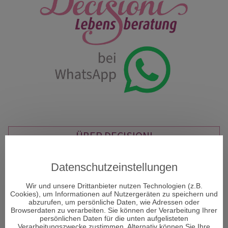
ÜBER DECISIONI
"Decisioni - Entscheidungen formen Dein Schicksal" so
Datenschutzeinstellungen
heißt das neue Portal und Decisioni heißt im
italienischen Entscheidungen und vor allem um diese
Wir und unsere Drittanbieter nutzen Technologien (z.B.
Cookies), um Informationen auf Nutzergeräten zu speichern und
geht es im Leben. Entscheidungen sind ein Moment in
abzurufen, um persönliche Daten, wie Adressen oder
Ihrem Leben, der alles verändern kann.
Browserdaten zu verarbeiten. Sie können der Verarbeitung Ihrer
persönlichen Daten für die unten aufgelisteten
Verarbeitungszwecke zustimmen. Alternativ können Sie Ihre