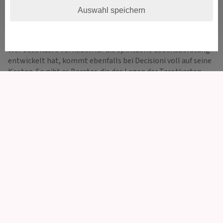
Gaben voll schöpfen. Komplizierte Lebenssituationen
Auswahl speichern
können so von verschiedenen Perspektiven beleuchtet
werden. Denn: Es gibt immer eine Lösung!
Wer besondere Vorlieben für die spirituelle Lebensberatung
entwickelt hat, kommt ebenfalls bei Decisioni voll auf seine
Kosten. So gibt es Berater, die das Legen der Tarotkarten
beherrschen, sowie der Lenormandkarten, Kipperkarten
oder Skatkarten. Was denkt mein Lebensgefährte wirklich
über mich? Oder komme ich wieder mit meinem Ex-Partner
zusammen? Auch Partnerschafts- und Liebeslegungen sind
keine Seltenheit. Gleichzeitig gibt es ein vielfältiges
Angebot in Bezug auf das Hellsehen und die Astrologie - bei
Decisioni ist alles möglich.
Auf Decisioni ist jeder Ratsuchende willkommen. Durch die
Errichtung der Einzelprofile der Berater ist es möglich, diese
näher zu betrachten und über die Gaben der einzelnen
Berater Einblick zu erhalten. Über die Kategorien „Tarot &
Kartenlegen“, „Hellsehen & Wahrsagen“, „Astrologie &
Horoskope“, „Medium & Channeling“, „Psychische