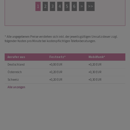
1
2
3
4
5
6
>
>>
* Alle angegebenen Preise verstehen sich inkl. der jeweils gültigen Umsatzsteuer zzgl.
folgender Kosten pro Minute bei kostenpflichtigen Telefonberatungen.
Anrufer aus
Festnetz*
Mobilfunk*
Deutschland
+0,00 EUR
+0,20 EUR
Österreich
+0,20 EUR
+0,30 EUR
Schweiz
+0,20 EUR
+0,30 EUR
Alle anzeigen