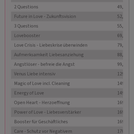
2 Questions
49,00 €
Future in Love - Zukunftsvision
52,00 €
3 Questions
55,00 €
Lovebooster
69,99 €
Love Crisis - Liebeskrise überwinden
79,00 €
Aufmerksamkeit Liebesanziehung
88,00 €
Angstlöser - befreie die Angst
99,00 €
Venus Liebe intensiv
129,00 €
Magic of Love incl. Cleaning
149,00 €
Energy of Love
149,00 €
Open Heart - Herzoeffnung
169,00 €
Power of Love - Liebesverstärker
169,99 €
Booster für Geschäftliches
169,99 €
Care - Schutz vor Negativem
170,00 €