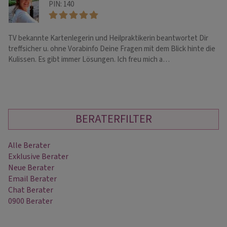
PIN: 140
TV bekannte Kartenlegerin und Heilpraktikerin beantwortet Dir
He
treffsicher u. ohne Vorabinfo Deine Fragen mit dem Blick hinte die
sc
Kulissen. Es gibt immer Lösungen. Ich freu mich a…
Th
BERATERFILTER
Alle Berater
Exklusive Berater
Neue Berater
Email Berater
Chat Berater
0900 Berater