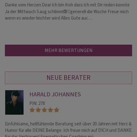
Danke vom Herzen Dear ich bin froh dass ich mit Dir reden konnte
Mi
He
Ja der Mittwoch 5.aug schlimm🙈🫪generell die Woche Freue mich
un
wenn es wieder leichter wird Alles Gute auc…
MEHR BEWERTUNGEN
NEUE BERATER
HARALD JOHANNES
PIN: 278
Einfühlsame, hellfühlende Beratung seit über 20 Jahren mit Herz &
In
Humor für alle DEINE Belange. Ich freue mich auf DICH und DANKE
Ch
für das Vertrauen! Energetisches Coaching mö…
Nu