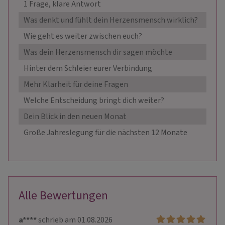
1 Frage, klare Antwort
6,00 
Was denkt und fühlt dein Herzensmensch wirklich?
13,00
Wie geht es weiter zwischen euch?
16,00
Was dein Herzensmensch dir sagen möchte
18,00
Hinter dem Schleier eurer Verbindung
20,00
Mehr Klarheit für deine Fragen
23,00
Welche Entscheidung bringt dich weiter?
25,00
Dein Blick in den neuen Monat
28,00
Große Jahreslegung für die nächsten 12 Monate
60,00
Alle Bewertungen
a****
schrieb am 01.08.2026