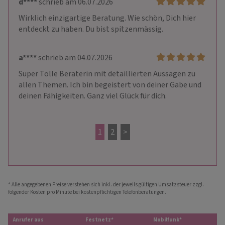
d****
schrieb am 06.07.2026
Wirklich einzigartige Beratung. Wie schön, Dich hier 
entdeckt zu haben. Du bist spitzenmässig.
a****
schrieb am 04.07.2026
Super Tolle Beraterin mit detaillierten Aussagen zu 
allen Themen. Ich bin begeistert von deiner Gabe und 
deinen Fähigkeiten. Ganz viel Glück für dich.
1
2
>
* Alle angegebenen Preise verstehen sich inkl. der jeweils gültigen Umsatzsteuer zzgl.
folgender Kosten pro Minute bei kostenpflichtigen Telefonberatungen.
Anrufer aus
Festnetz*
Mobilfunk*