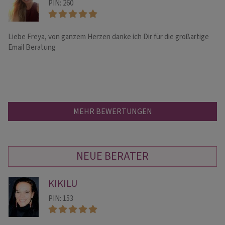
PIN: 260
Liebe Freya, von ganzem Herzen danke ich Dir für die großartige
Bi
Email Beratung
MEHR BEWERTUNGEN
NEUE BERATER
KIKILU
PIN: 153