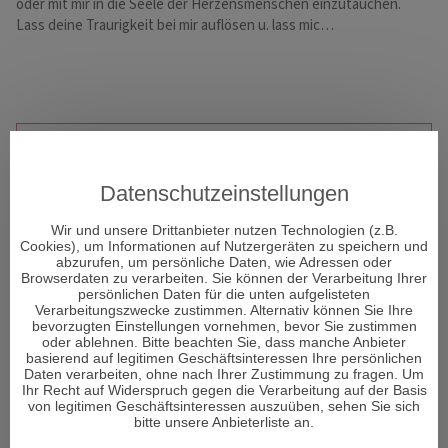
oder mit mir in die Seele der Herzensmenschen einzutauchen.
Be
Lass deine Traurigkeit bei mir auflösen u. lass mic…
Li
WHATSAPP
Datenschutzeinstellungen
Wir und unsere Drittanbieter nutzen Technologien (z.B.
Cookies), um Informationen auf Nutzergeräten zu speichern und
abzurufen, um persönliche Daten, wie Adressen oder
Browserdaten zu verarbeiten. Sie können der Verarbeitung Ihrer
persönlichen Daten für die unten aufgelisteten
Verarbeitungszwecke zustimmen. Alternativ können Sie Ihre
bevorzugten Einstellungen vornehmen, bevor Sie zustimmen
oder ablehnen. Bitte beachten Sie, dass manche Anbieter
basierend auf legitimen Geschäftsinteressen Ihre persönlichen
Daten verarbeiten, ohne nach Ihrer Zustimmung zu fragen. Um
Ihr Recht auf Widerspruch gegen die Verarbeitung auf der Basis
von legitimen Geschäftsinteressen auszuüben, sehen Sie sich
bitte unsere Anbieterliste an.