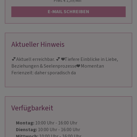
Preis: € 1,59/Min
*
E-MAIL SCHREIBEN
Aktueller Hinweis
💕Aktuell erreichbar. 💕 ❤️Tiefere Einblicke in Liebe,
Beziehungen & Seelenprozesse❤️ Momentan
Ferienzeit: daher sporadisch da
Verfügbarkeit
Montag:
10:00
Uhr
- 16:00
Uhr
Dienstag:
10:00
Uhr
- 16:00
Uhr
Mittwoch:
10:00
Uhr
- 16:00
Uhr