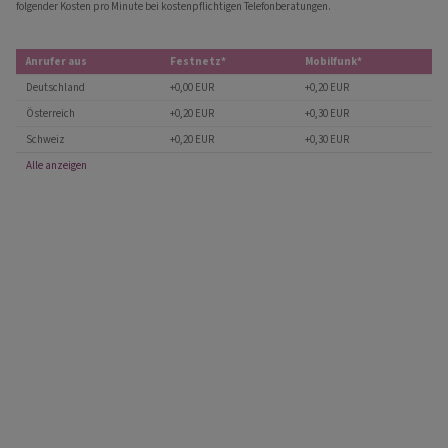
folgender Kosten pro Minute bei kostenpflichtigen Telefonberatungen.
Anrufer aus
Festnetz*
Mobilfunk*
Deutschland
+0,00 EUR
+0,20 EUR
Österreich
+0,20 EUR
+0,30 EUR
Schweiz
+0,20 EUR
+0,30 EUR
Alle anzeigen