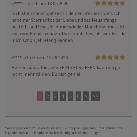
s****
schrieb am 13.06.2026
Du bist einsame Spitze mit deinen Sternentoren. Ich 
habe mir Sternentor der Liebe und des Neuanfangs 
bestellt und lese sie immer wieder. Manchmal muss ich 
auch vor Freude weinen. Du schreibst es, als würdest du 
mich schon jahrelang kennen. 
r****
schrieb am 11.06.2026
Herzensdank. Die vielen EINGETROFFEN kann ich gar 
nicht mehr zählen. Du bist genial.
1
2
3
4
5
6
>
>>
* Alle angegebenen Preise verstehen sich inkl. der jeweils gültigen Umsatzsteuer zzgl.
folgender Kosten pro Minute bei kostenpflichtigen Telefonberatungen.