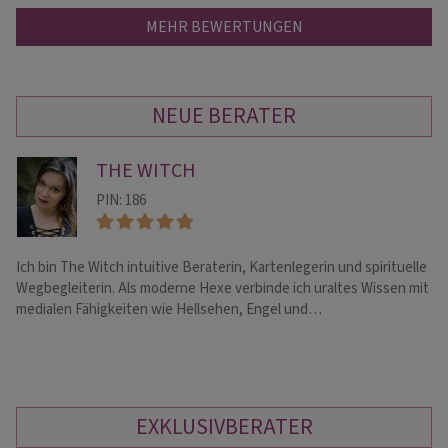
MEHR BEWERTUNGEN
NEUE BERATER
THE WITCH
PIN: 186
Ich bin The Witch intuitive Beraterin, Kartenlegerin und spirituelle
In
Wegbegleiterin. Als moderne Hexe verbinde ich uraltes Wissen mit
un
medialen Fähigkeiten wie Hellsehen, Engel und…
Be
EXKLUSIVBERATER