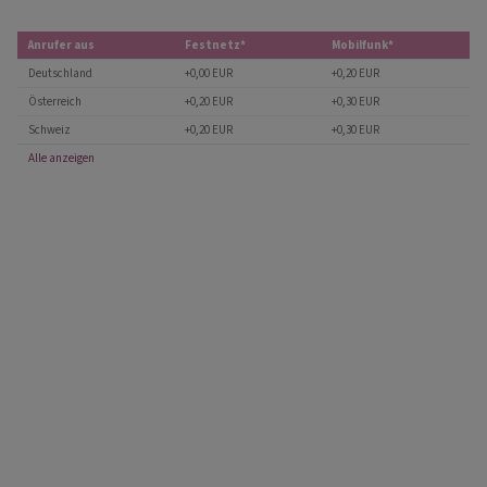
Anrufer aus
Festnetz*
Mobilfunk*
Deutschland
+0,00 EUR
+0,20 EUR
Österreich
+0,20 EUR
+0,30 EUR
Schweiz
+0,20 EUR
+0,30 EUR
Alle anzeigen