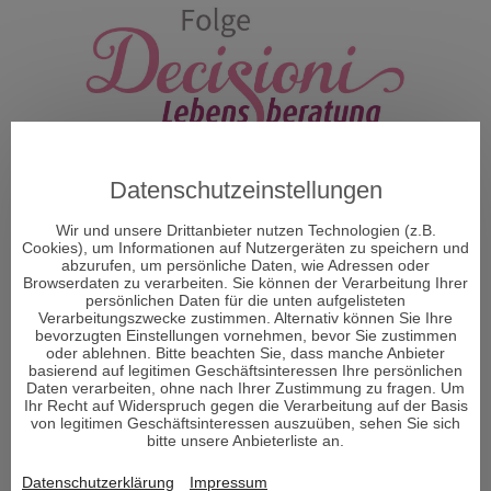
Datenschutzeinstellungen
Wir und unsere Drittanbieter nutzen Technologien (z.B.
Cookies), um Informationen auf Nutzergeräten zu speichern und
abzurufen, um persönliche Daten, wie Adressen oder
Browserdaten zu verarbeiten. Sie können der Verarbeitung Ihrer
persönlichen Daten für die unten aufgelisteten
Verarbeitungszwecke zustimmen. Alternativ können Sie Ihre
bevorzugten Einstellungen vornehmen, bevor Sie zustimmen
ÜBER DECISIONI
oder ablehnen. Bitte beachten Sie, dass manche Anbieter
basierend auf legitimen Geschäftsinteressen Ihre persönlichen
Daten verarbeiten, ohne nach Ihrer Zustimmung zu fragen. Um
Ihr Recht auf Widerspruch gegen die Verarbeitung auf der Basis
"Decisioni - Entscheidungen formen Dein Schicksal" so
von legitimen Geschäftsinteressen auszuüben, sehen Sie sich
heißt das neue Portal und Decisioni heißt im
bitte unsere Anbieterliste an.
italienischen Entscheidungen und vor allem um diese
geht es im Leben. Entscheidungen sind ein Moment in
Datenschutzerklärung
Impressum