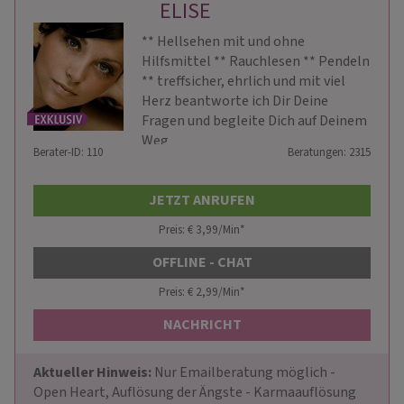
ELISE
** Hellsehen mit und ohne
Hilfsmittel ** Rauchlesen ** Pendeln
** treffsicher, ehrlich und mit viel
Herz beantworte ich Dir Deine
Fragen und begleite Dich auf Deinem
Weg
Berater-ID: 110
Beratungen: 2315
JETZT ANRUFEN
Preis: € 3,99/Min
*
OFFLINE - CHAT
Preis: € 2,99/Min
*
NACHRICHT
Aktueller Hinweis: 
Nur Emailberatung möglich - 
Open Heart, Auflösung der Ängste - Karmaauflösung 