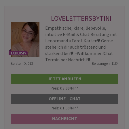
LOVELETTERSBYTINI
Empathische, klare, liebevolle,
intuitive E-Mail & Chat Beratung mit
Lenormand u.Tarot Karten♥ ️Gerne
stehe ich dir auch tröstend und
stärkend bei.♥ ️ -Willkommen!Chat
Termin per Nachricht♥ ️
Berater-ID: 013
Beratungen: 1184
JETZT ANRUFEN
Preis: € 3,99/Min
*
OFFLINE - CHAT
Preis: € 1,50/Min
*
NACHRICHT