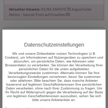
Aktueller Hinweis: 
KEINE ANRUFE 💌 Augustliebe 
Aktion - Special Preis auf Emailber.💌
TARA
Datenschutzeinstellungen
Medium der Neuen Zeit zeigt dir
deinen Sternenweg zur Liebe und
Wir und unsere Drittanbieter nutzen Technologien (z.B.
Glück mit Hellsicht und
Cookies), um Informationen auf Nutzergeräten zu speichern und
*treffsicherem Kartenlegen*
abzurufen, um persönliche Daten, wie Adressen oder
Browserdaten zu verarbeiten. Sie können der Verarbeitung Ihrer
unterstützt durch die Sternengöttin.
persönlichen Daten für die unten aufgelisteten
Verarbeitungszwecke zustimmen. Alternativ können Sie Ihre
Berater-ID: 163
Beratungen: 884
bevorzugten Einstellungen vornehmen, bevor Sie zustimmen
oder ablehnen. Bitte beachten Sie, dass manche Anbieter
basierend auf legitimen Geschäftsinteressen Ihre persönlichen
JETZT ANRUFEN
Daten verarbeiten, ohne nach Ihrer Zustimmung zu fragen. Um
Ihr Recht auf Widerspruch gegen die Verarbeitung auf der Basis
Preis: € 3,99/Min
*
von legitimen Geschäftsinteressen auszuüben, sehen Sie sich
bitte unsere Anbieterliste an.
OFFLINE - CHAT