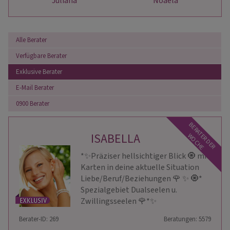
Juliana
Noaela
Alle Berater
Verfügbare Berater
Exklusive Berater
E-Mail Berater
0900 Berater
BERATER DER
ISABELLA
WOCHE
*✨Präziser hellsichtiger Blick 🧿 mit
Karten in deine aktuelle Situation
Liebe/Beruf/Beziehungen 🌹 ✨ 🧿*
Spezialgebiet Dualseelen u.
Zwillingsseelen 🌹*✨
Berater-ID: 269
Beratungen: 5579