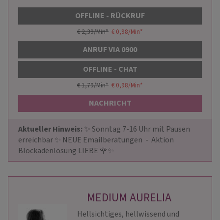
OFFLINE - RÜCKRUF
€ 2,39/Min
*
€ 0,98/Min
*
ANRUF VIA 0900
OFFLINE - CHAT
€ 1,79/Min
*
€ 0,98/Min
*
NACHRICHT
Aktueller Hinweis: 
✨ Sonntag 7-16 Uhr mit Pausen 
erreichbar ✨ NEUE Emailberatungen  -  Aktion 
Blockadenlösung LIEBE 🌹✨
MEDIUM AURELIA
Hellsichtiges, hellwissend und