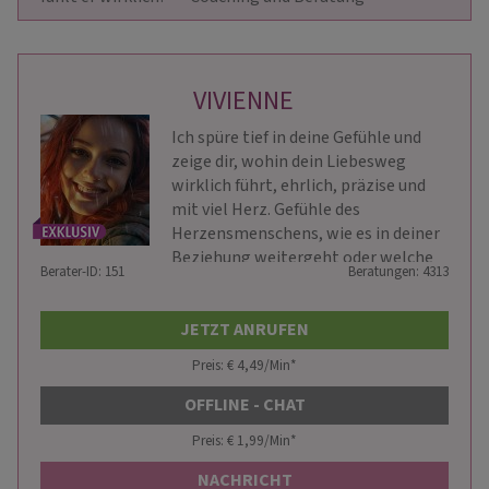
VIVIENNE
Ich spüre tief in deine Gefühle und
zeige dir, wohin dein Liebesweg
wirklich führt, ehrlich, präzise und
mit viel Herz. Gefühle des
Herzensmenschens, wie es in deiner
Beziehung weitergeht oder welche
Berater-ID: 151
Beratungen: 4313
Chancen dich im Beruf erwarten - ich
sehe alles.
JETZT ANRUFEN
Preis: € 4,49/Min
*
OFFLINE - CHAT
Preis: € 1,99/Min
*
NACHRICHT