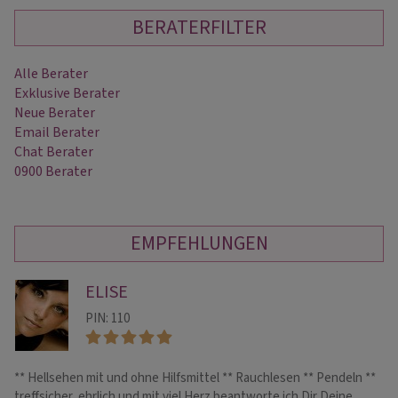
BERATERFILTER
Alle Berater
Exklusive Berater
Neue Berater
Email Berater
Chat Berater
0900 Berater
EMPFEHLUNGEN
ELISE
PIN: 110
** Hellsehen mit und ohne Hilfsmittel ** Rauchlesen ** Pendeln **
Me
treffsicher, ehrlich und mit viel Herz beantworte ich Dir Deine
de