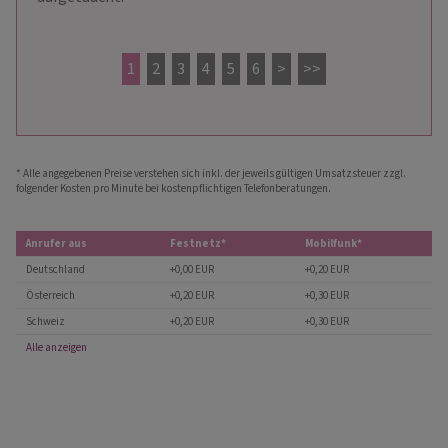
1
2
3
4
5
6
>
>>
* Alle angegebenen Preise verstehen sich inkl. der jeweils gültigen Umsatzsteuer zzgl.
folgender Kosten pro Minute bei kostenpflichtigen Telefonberatungen.
Anrufer aus
Festnetz*
Mobilfunk*
Deutschland
+0,00 EUR
+0,20 EUR
Österreich
+0,20 EUR
+0,30 EUR
Schweiz
+0,20 EUR
+0,30 EUR
Alle anzeigen