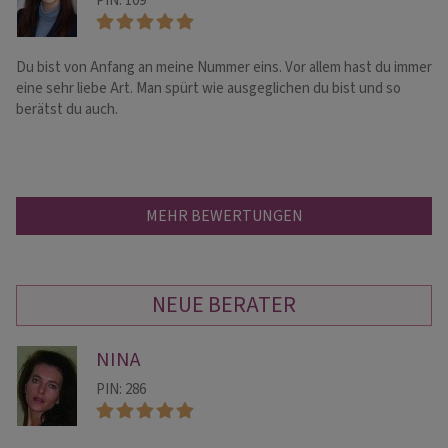
PIN: 109
Du bist von Anfang an meine Nummer eins. Vor allem hast du immer
Ei
eine sehr liebe Art. Man spürt wie ausgeglichen du bist und so
de
berätst du auch.
MEHR BEWERTUNGEN
NEUE BERATER
NINA
PIN: 286