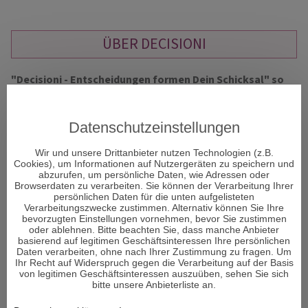
ÜBER DECISIONI
"Decisioni - Entscheidungen formen Dein Schicksal" so
heißt das neue Portal und Decisioni heißt im
italienischen Entscheidungen und vor allem um diese
geht es im Leben. Entscheidungen sind ein Moment in
Datenschutzeinstellungen
Ihrem Leben, der alles verändern kann.
Wir und unsere Drittanbieter nutzen Technologien (z.B.
Cookies), um Informationen auf Nutzergeräten zu speichern und
abzurufen, um persönliche Daten, wie Adressen oder
Viele Menschen sehnen sich nach Erholung und suchen den
Browserdaten zu verarbeiten. Sie können der Verarbeitung Ihrer
Zugang zu sich selbst. Aber was genau gibt es, um bei sich
persönlichen Daten für die unten aufgelisteten
Verarbeitungszwecke zustimmen. Alternativ können Sie Ihre
selbst wieder anzukommen und den Fokus auf das zu lenken,
bevorzugten Einstellungen vornehmen, bevor Sie zustimmen
was wirklich wichtig ist im Leben und die richtigen
oder ablehnen. Bitte beachten Sie, dass manche Anbieter
Entscheidungen zu treffen?
basierend auf legitimen Geschäftsinteressen Ihre persönlichen
Daten verarbeiten, ohne nach Ihrer Zustimmung zu fragen. Um
Ihr Recht auf Widerspruch gegen die Verarbeitung auf der Basis
Den Körper und Seele in Einklang zu bringen ist von enormer
von legitimen Geschäftsinteressen auszuüben, sehen Sie sich
Wichtigkeit für den Menschen. Man könnte auch sagen – es
bitte unsere Anbieterliste an.
ist sogar DAS Wichtigste im Leben. Wenn das Gleichgewicht