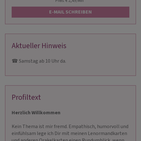
Preis: € 2,49/Min
*
E-MAIL SCHREIBEN
Aktueller Hinweis
☎ Samstag ab 10 Uhr da.
Profiltext
H
erzlich Willkommen
Kein Thema ist mir fremd. Empathisch, humorvoll und
einfühlsam lege ich Dir mit meinen Lenormandkarten
und anderen Orakelkarten einen Rundumblick, wenn