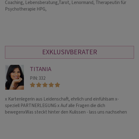
Coaching, Lebensberatung,Tarot, Lenormand, Therapeutin für
Ho
Psychotherapie HPG,
Ka
Em
EXKLUSIVBERATER
TITANIA
PIN: 332
x️ Kartenlegerin aus Leidenschaft, ehrlich und einfühlsam x-
He
speziell PARTNERLEGUNG x Auf alle Fragen die dich
ka
bewegenxWas steckt hinter den Kulissen - lass uns nachsehen