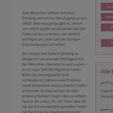
Tar
Viele Menschen sehnen sich nach
Lieb
Erholung und suchen den Zugang zu sich
selbst. Aber was genau gibt es, um bei
Z
sich selbst wieder anzukommen und den
Fokus auf das zu lenken, was wirklich
wichtig ist im Leben und die richtigen
E
Entscheidungen zu treffen?
Den Körper und Seele in Einklang zu
bringen ist von enormer Wichtigkeit für
den Menschen. Man könnte auch sagen –
es ist sogar DAS Wichtigste im Leben.
Alle
Wenn das Gleichgewicht nicht
vorhanden ist, können viele Probleme
a****
sc
sowie körperliche und psychische Leiden
entstehen. So mag sich der ein oder
Liebe P
andere schließlich fragen: War es wirklich
Gesprac
Pech in der Liebe / im Job? Oder habe ich
falsche Entscheidungen getroffen? Oder
f****
sc
gar durch falsche Glaubenssätze oder