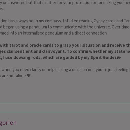
y unanswered but that's either for your protection or for making your 
ns.
ition has always been my compass. I started reading Gypsy cards and Tar
d began using a pendulum to communicate with the universe. Over time 
rmed into an internalised pendulum and a direct connection.
with tarot and oracle cards to grasp your situation and receive t
es clairsentient and clairvoyant. To confirm whether my statem
t, I use dowsing rods, which are guided by my Spirit Guides💫
 when you need clarity or help making a decision or if you’re just feeling l
u are not alone 💖
gorien