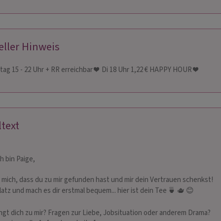
eller Hinweis
stag 15 - 22 Uhr + RR erreichbar ❤ ️ Di 18 Uhr 1,22 € HAPPY HOUR ❤ ️
LITH
SORAGIA
 234
PIN: 246
ltext
hrung. Direkte, dennoch
** Griechisches Medium ** seit Kindheit
Hellfü
vierende Beratung.
hellfühlend, hellsehend, Bilder und
Quante
ch bin Paige,
nfangs-Situationen. ZB
Information von der geistigen Welt ~ ich
Nerven
tung, Jobwechsel,
schaue tief in die Seele deines
Balanc
u mich, dass du zu mir gefunden hast und mir dein Vertrauen schenkst!
lbständigkeit, Um…
Herzensmenschen und sage dir,…
atz und mach es dir erstmal bequem... hier ist dein Tee 🍵 🫖 😊
ngt dich zu mir? Fragen zur Liebe, Jobsituation oder anderem Drama?