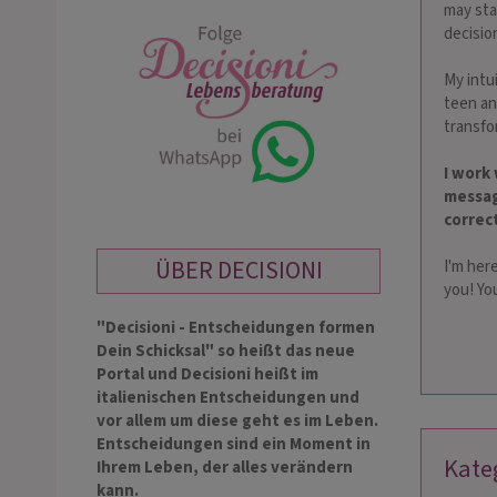
may sta
decisio
My intu
teen an
transfo
I work 
messag
correc
ÜBER DECISIONI
I'm here
you! Yo
"Decisioni - Entscheidungen formen
Dein Schicksal" so heißt das neue
Portal und Decisioni heißt im
italienischen Entscheidungen und
vor allem um diese geht es im Leben.
Entscheidungen sind ein Moment in
Kate
Ihrem Leben, der alles verändern
kann.