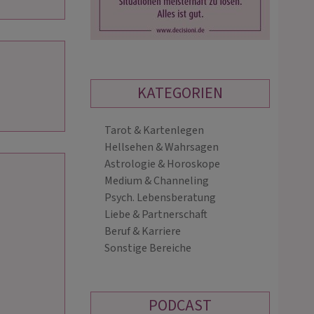
KATEGORIEN
Tarot & Kartenlegen
SASKIA
HERZENSBLICK
Hellsehen & Wahrsagen
PIN: 005
PIN: 016
Astrologie & Horoskope
Medium & Channeling
Psych. Lebensberatung
hliges Kartenlegen trifft
hellfühliges, liebevolles und
Liebe & Partnerschaft
nheilung: Für Klarheit, tiefe
lösungsorientiertes Medium mit ganz 
Beruf & Karriere
system-Regulation & seelische
Herz 💕 Beratung von Herz zu Herz 
Sonstige Bereiche
e für Mensch & Tier.
liebevoll und lichtbringend 💕
PODCAST