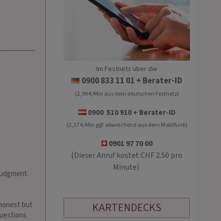
__________
Im Festnetz über die
CASSY
SELI
0900 833 11 01
+ Berater-ID
(2,99 €/Min aus dem deutschen Festnetz)
PIN: 141
PIN: 188
0900 510 910 + Berater-ID
(2,17 €/Min ggf. abweichend aus dem Mobilfunk)
ives u. analytisches Kartenlegen &
Lösungsorientierte Lebensberatung
oaching🌻 Tiefblickend,
Seelenheilung, mit und ohne Hilfsmitt
0901 97 70 00
sorientiert, empathisch🌻 DS-,
(
Dieser Anruf kostet CHF 2.50 pro
- tox. Beziehungen🌻 Bearbeitung
Minute)
r🌻 Energiearbeit &…
 judgment.
KARTENDECKS
 honest but
 questions