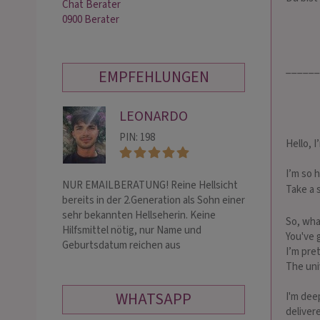
Chat Berater
0900 Berater
______
EMPFEHLUNGEN
LEONARDO
DI
PIN: 198
PIN:
Hello, I
I’m so 
NUR EMAILBERATUNG! Reine Hellsicht
! KEINE ANRUFE !
Take a 
bereits in der 2.Generation als Sohn einer
hellfühlige SEHE
sehr bekannten Hellseherin. Keine
Hilfsmittel. Hoh
So, wha
Hilfsmittel nötig, nur Name und
Engelkontakte er
You've 
Geburtsdatum reichen aus
tiefer Blick in d
I’m pre
The uni
WHATSAPP
I'm dee
delivere