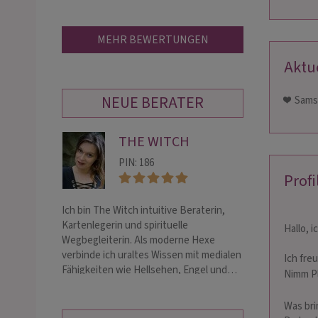
MEHR BEWERTUNGEN
Aktu
NEUE BERATER
❤ ️ Sam
THE WITCH
LI
PIN: 186
PIN:
Profi
Ich bin The Witch intuitive Beraterin,
Langjährige Erfa
Kartenlegerin und spirituelle
liebevolle, moti
Hallo, i
Wegbegleiterin. Als moderne Hexe
Speziell in Neua
verbinde ich uraltes Wissen mit medialen
Trennungsbeglei
Ich fre
Fähigkeiten wie Hellsehen, Engel und…
Wunsch nach Se
Nimm Pl
Was bri