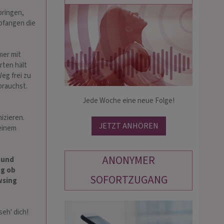
bringen,
pfangen die
UNIVERSUM
DANI
PIN: 130
PIN: 556
mer mit
rten hält
eg frei zu
chtige, herzliche, empathische und
Kartenmedium - treffsicher, hellsichti
brauchst.
sorientierte Lebensberatung mit
und hellfühlend. ❤️ Meine Karten zeig
verschiedener Karten!
Jede Woche eine neue Folge!
dir sehr genau wie sich dein Leben
partner - Beruf - Finanzen - kein
weiterentwickelt. ❤️ Du kannst bei mi
izieren.
ist mir fremd!
auch Gedanken und…
JETZT ANHÖREN
meinem
ANONYMER
 und
ng ob
SOFORTZUGANG
wsing
seh' dich!