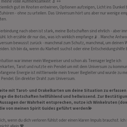
 meine volle Aufmerksamkeit 🔬 👀
 ziemlich gut im Knoten entwirren, Optionen aufzeigen, Licht ins Dunkel 
Zuhören - ohne zu urteilen. Das Universum hört uns aber nur wenige em
CAELA
ENGELMEDIUM
ten.
ANGELIKA
 473
erbindung nach oben ist stark, meine Botschaften sind ehrlich - aber im
PIN: 019
ühl. Ich erzähle dir nur das, was ich wirklich empfange📡 . Manche Antwo
versum bewusst zurück - manchmal zum Schutz, manchmal, um deinen W
htige Lebensberaterin
Hellfühlendes Kartenlegen mit
Hellsi
iden. Ich bin da, wenn du Klarheit suchst oder eine Entscheidungshilfe 
en Berufserfahrung.
Lenormandkarten, Schreibmedium,
lösung
ch und zielorientiert.
Energiearbeit
Hilfe 
ntuition war immer mein Wegweiser und schon als Teenager legte ich
llen Lebenslagen. Sehr
Seelen
rkarten, Tarot und nutzte ein Pendel um mit dem Universum zu kommun
ebevoll.
Thema 
fangene Energie ist mittlerweile mein treuer Begleiter und wurde zu 
 Pendel. Ein direkter Draht zum Universum.
beite mit Tarot- und Orakelkarten um deine Situation zu erfassen
ge die Botschaften hellfühlend und hellwissend. Zur Bestätigu
Aussagen der Wahrheit entsprechen, nutze ich Winkelruten (do
 die von meinen Spirit Guides geführt werden💫
ich, wenn du dich verloren fühlst oder einen klaren Impuls brauchst. Ich 
nicht allein 💖