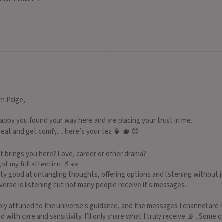
_______________________________________________________
E SEHERIN
GABRIELE
 292
PIN: 334
’m Paige,
happy you found your way here and are placing your trust in me.
 Hellsichtige,
*˜˜* -Hellsichtiges Medium, Kartenlegen,
Sensit
seat and get comfy… here’s your tea 🍵 🫖 😊
RIN, mit und ohne
Mentalcoach bekannt aus Presse und
Life C
e Trefferquote! Durch
Rundfunk *˜˜* Expertin der Liebe für
lösung
t brings you here? Love, career or other drama?
halte ich Botschaften,
Ihre Seele, Erfolg und Glück.
Karma
got my full attention 🔬 👀
ie Seele des anderen
Trigge
tty good at untangling thoughts, offering options and listening without
verse is listening but not many people receive it's messages.
ply attuned to the universe's guidance, and the messages I channel are
d with care and sensitivity. I’ll only share what I truly receive 📡 . Some