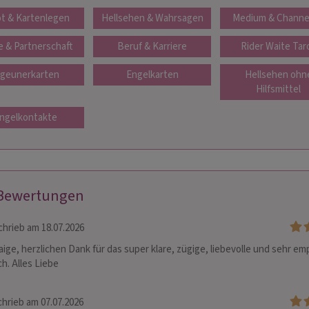
ot & Kartenlegen
Hellsehen & Wahrsagen
Medium & Channe
e & Partnerschaft
Beruf & Karriere
Rider Waite Tar
igeunerkarten
Engelkarten
Hellsehen ohn
Hilfsmittel
ngelkontakte
 Bewertungen
hrieb am 18.07.2026
aige, herzlichen Dank für das super klare, zügige, liebevolle und sehr em
h. Alles Liebe
hrieb am 07.07.2026