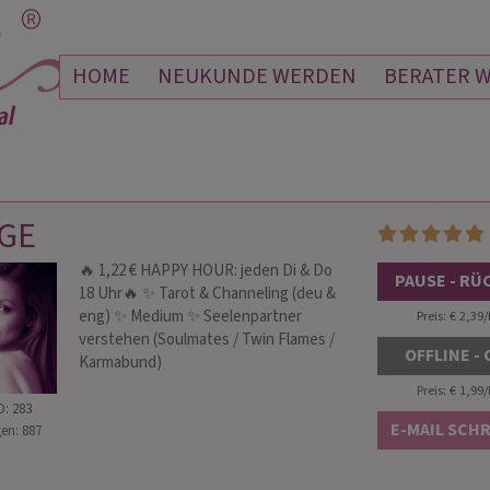
HOME
NEUKUNDE WERDEN
BERATER 
IGE
🔥 1,22 € HAPPY HOUR: jeden Di & Do
MIE
SOPHIA ANNA
PAUSE - RÜ
18 Uhr🔥 ✨ Tarot & Channeling (deu &
 148
PIN: 109
eng) ✨ Medium ✨ Seelenpartner
Preis: € 2,39
verstehen (Soulmates / Twin Flames /
OFFLINE -
Karmabund)
Du bist von Anfang an meine Nummer
Martin
 Beratung – Absolute
Preis: € 1,99
D: 283
eins. Vor allem hast du immer eine sehr
alles 
E-MAIL SCH
en: 887
liebe Art. Man spürt wie ausgeglichen du
Zukunf
bist und so berätst du auch.
lieben
Gesprä