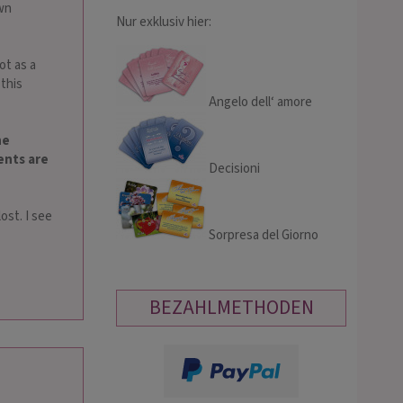
own
Nur exklusiv hier:
ot as a
this
Angelo dell‘ amore
he
ents are
Decisioni
ost. I see
Sorpresa del Giorno
BEZAHLMETHODEN