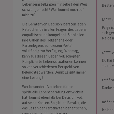
Lebenseinstellungen mir selbst den Weg
Besten 
schwer gemacht? Was kommt noch auf
mich zu?
k****
s
Die Berater von Decisioni beraten jeden
Paige i
Ratsuchende in allen Fragen des Lebens
sich ge
empathisch und kompetent. Sie stellen
Melde m
ihre Gaben des Hellsehens oder
Kartenlegens auf diesem Portal
vollständig zur Verfügung. Wer mag,
c****
sc
kann aus diesen Gaben voll schöpfen.
Du hast
Komplizierte Lebenssituationen können
meine G
so von verschiedenen Perspektiven
beleuchtet werden. Denn: Es gibt immer
eine Lösung!
r****
sc
Wer besondere Vorlieben für die
Danke m
spirituelle Lebensberatung entwickelt
hat, kommt ebenfalls bei Decisioni voll
m****
s
auf seine Kosten. So gibt es Berater, die
das Legen der Tarotkarten beherrschen,
Ich bed
sowie der Lenormandkarten,