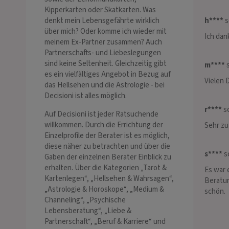
Kipperkarten oder Skatkarten. Was
h****
s
denkt mein Lebensgefährte wirklich
über mich? Oder komme ich wieder mit
Ich dan
meinem Ex-Partner zusammen? Auch
Partnerschafts- und Liebeslegungen
sind keine Seltenheit. Gleichzeitig gibt
m****
s
es ein vielfältiges Angebot in Bezug auf
Vielen 
das Hellsehen und die Astrologie - bei
Decisioni ist alles möglich.
r****
sc
Auf Decisioni ist jeder Ratsuchende
willkommen. Durch die Errichtung der
Sehr zu
Einzelprofile der Berater ist es möglich,
diese näher zu betrachten und über die
s****
sc
Gaben der einzelnen Berater Einblick zu
erhalten. Über die Kategorien „Tarot &
Es war 
Kartenlegen“, „Hellsehen & Wahrsagen“,
Beratun
„Astrologie & Horoskope“, „Medium &
schön.
Channeling“, „Psychische
Lebensberatung“, „Liebe &
Partnerschaft“, „Beruf & Karriere“ und