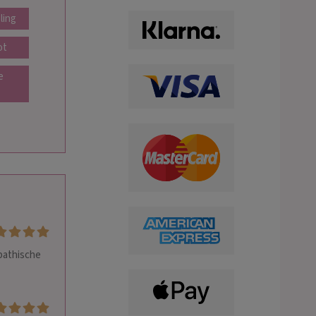
ling
ot
e
pathische 