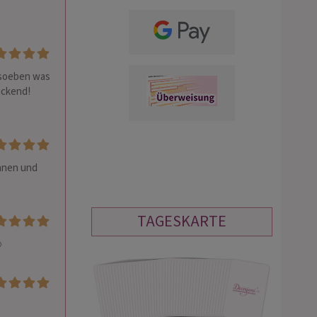
soeben was 
ckend! 
nnen und 
TAGESKARTE
️