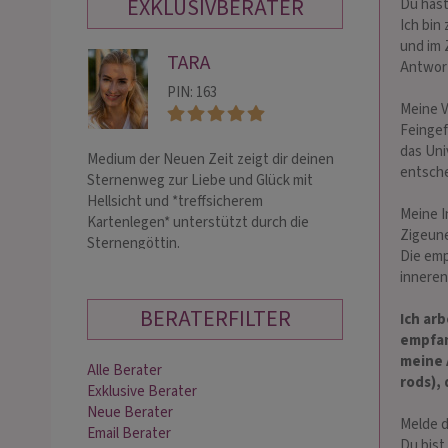
EXKLUSIVBERATER
Du hast
Ich bin
und im 
TARA
MI
Antwor
PIN: 163
PIN:
Meine V
Feingef
das Uni
Medium der Neuen Zeit zeigt dir deinen
Mediale, hellsic
entsche
Sternenweg zur Liebe und Glück mit
mit über 25 Jahr
Hellsicht und *treffsicherem
Ehrlich, empathis
Meine I
Kartenlegen* unterstützt durch die
Berate Dich in a
Zigeune
Sternengöttin.
treffsicher und li
Die emp
inneren
BERATERFILTER
Ich ar
empfan
meine 
Alle Berater
rods),
Exklusive Berater
Neue Berater
Melde d
Email Berater
Du bist 