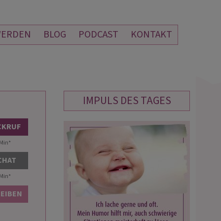
WERDEN
BLOG
PODCAST
KONTAKT
IMPULS DES TAGES
MAGIC MADDIN
RITARE
CKRUF
PIN: 206
PIN: 119
/Min
*
 CHAT
 hat sooo viel gesehen. Es war
Was für ein hast innerhalb von Minut
/Min
*
stimmig, so dass ich den
mir so viel Kraft gegeben.Alles was D
REIBEN
tsprognosen vertraue. 🥰 Vielen
gesehen hast,kann ich nur
 Dank für das wunderbare
bestätigen...ich nehme etwas wichti
ch! 💕
mit.Ich bin eine