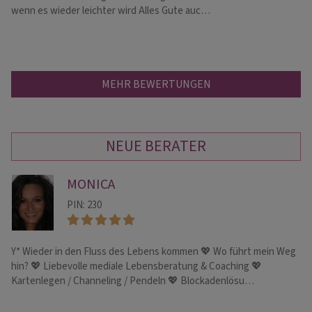
un
wenn es wieder leichter wird Alles Gute auc…
MEHR BEWERTUNGEN
NEUE BERATER
MONICA
PIN: 230
Y* Wieder in den Fluss des Lebens kommen 💖 Wo führt mein Weg
Me
hin? 💖 Liebevolle mediale Lebensberatung & Coaching 💖
au
Kartenlegen / Channeling / Pendeln 💖 Blockadenlösu…
Ka