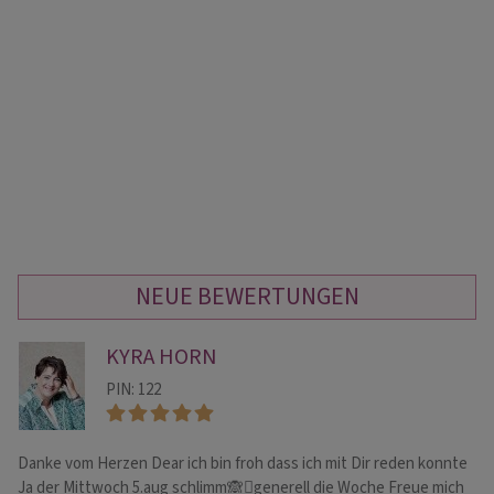
NEUE BEWERTUNGEN
KYRA HORN
PIN: 122
Danke vom Herzen Dear ich bin froh dass ich mit Dir reden konnte
Mi
He
Ja der Mittwoch 5.aug schlimm🙈🫪generell die Woche Freue mich