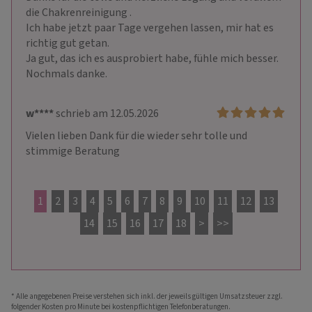
die Chakrenreinigung .

Ich habe jetzt paar Tage vergehen lassen, mir hat es 
richtig gut getan.

Ja gut, das ich es ausprobiert habe, fühle mich besser.

Nochmals danke.
w****
schrieb am 12.05.2026
Vielen lieben Dank für die wieder sehr tolle und 
stimmige Beratung
1
2
3
4
5
6
7
8
9
10
11
12
13
14
15
16
17
18
>
>>
* Alle angegebenen Preise verstehen sich inkl. der jeweils gültigen Umsatzsteuer zzgl.
folgender Kosten pro Minute bei kostenpflichtigen Telefonberatungen.