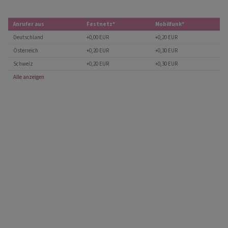
Anrufer aus
Festnetz*
Mobilfunk*
Deutschland
+0,00 EUR
+0,20 EUR
Österreich
+0,20 EUR
+0,30 EUR
Schweiz
+0,20 EUR
+0,30 EUR
Alle anzeigen