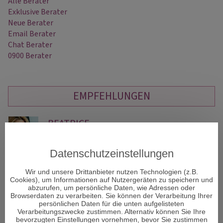
Alle Berater
Exklusive Berater
Neue Berater
Email Berater
Chat Berater
0900 Berater
EMPFEHLUNGEN
BEATRICE
PIN: 581
Datenschutzeinstellungen
Hellsehen OHNE jegliche Hilfsmittel - tiefer Blick in die Seele -
Au
Wir und unsere Drittanbieter nutzen Technologien (z.B.
Cookies), um Informationen auf Nutzergeräten zu speichern und
Beratung mit hoher Trefferquote zu allen Themen wie
an
abzurufen, um persönliche Daten, wie Adressen oder
Liebeskummer - Kinder - Familien - Karriere - Weiterentwicklun…
de
Browserdaten zu verarbeiten. Sie können der Verarbeitung Ihrer
persönlichen Daten für die unten aufgelisteten
Verarbeitungszwecke zustimmen. Alternativ können Sie Ihre
bevorzugten Einstellungen vornehmen, bevor Sie zustimmen