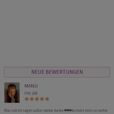
NEUE BEWERTUNGEN
MANU
PIN: 208
Was soll ich sagen außer danke danke ❤️❤️❤️du holst mich so runter
Vi