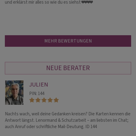
und erklärst mir alles so wie du es siehst ❤️❤️❤️❤️
Be
MEHR BEWERTUNGEN
NEUE BERATER
JULIEN
PIN: 144
Nachts wach, weil deine Gedanken kreisen? Die Karten kennen die
Ei
Antwort längst. Lenormand & Schutzarbeit – am liebsten im Chat;
Li
auch Anruf oder schriftliche Mail-Deutung. ID 144
un