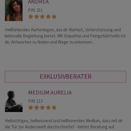
ANDREA
PIN: 211
Hellfühlendes Kartenlegen, das dir Klarheit, Unterstützung und
he
liebevolle Begleitung bietet. Mit Empathie und Feingefühl helfe ich
vi
dir, Antworten zu finden und Wege zu erkennen.…
li
EXKLUSIVBERATER
MEDIUM AURELIA
PIN: 113
Hellsichtiges, hellwissend und hellhörendes Medium, dass mit dir
TV
die Tür zur Anderswelt durchschreitet - bietet Beratung auf
du