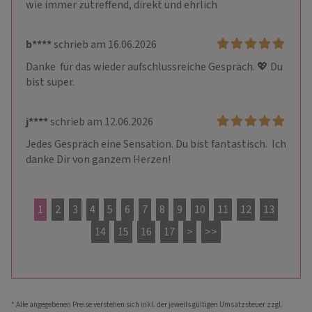
wie immer zutreffend, direkt und ehrlich
b****
schrieb am 16.06.2026
Danke  für das wieder aufschlussreiche Gespräch. 💖 Du 
bist super.
j****
schrieb am 12.06.2026
Jedes Gespräch eine Sensation. Du bist fantastisch.  Ich 
danke Dir von ganzem Herzen!
1
2
3
4
5
6
7
8
9
10
11
12
13
14
15
16
17
>
>>
* Alle angegebenen Preise verstehen sich inkl. der jeweils gültigen Umsatzsteuer zzgl.