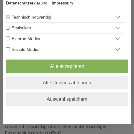
Datenschutzerklärung
Impressum
Technisch notwendig
Statistiken
Externe Medien
ÜBER DECISIONI
Soziale Medien
"Decisioni - Entscheidungen formen Dein Schicksal" so
Alle akzeptieren
heißt das neue Portal und Decisioni heißt im
italienischen Entscheidungen und vor allem um diese
geht es im Leben. Entscheidungen sind ein Moment in
Alle Cookies ablehnen
Ihrem Leben, der alles verändern kann.
Auswahl speichern
Viele Menschen sehnen sich nach Erholung und suchen den
Zugang zu sich selbst. Aber was genau gibt es, um bei sich
selbst wieder anzukommen und den Fokus auf das zu lenken,
was wirklich wichtig ist im Leben und die richtigen
Entscheidungen zu treffen?