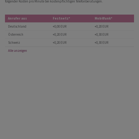
folgender Kosten pro Minute bei kostenpflichtigen Telefonberatungen.
Anrufer aus
Festnetz*
Mobilfunk*
Deutschland
+0,00 EUR
+0,20 EUR
Österreich
+0,20 EUR
+0,30 EUR
Schweiz
+0,20 EUR
+0,30 EUR
Alle anzeigen