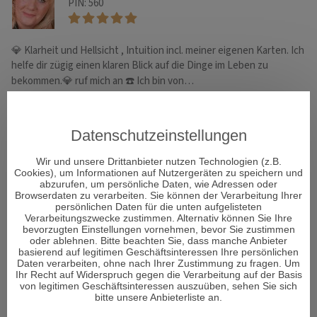
PIN: 560
💎 Klarheit und Hellsicht , Intuition incl. meiner eigenen Karten. Ich
Ex
helfe dir zügig einen klaren Blick auf die Dinge im Leben zu
Li
Tr
bekommen.💎 ruf mich an ☎️ Ich bin von…
d
Datenschutzeinstellungen
WHATSAPP
Wir und unsere Drittanbieter nutzen Technologien (z.B.
Cookies), um Informationen auf Nutzergeräten zu speichern und
abzurufen, um persönliche Daten, wie Adressen oder
Browserdaten zu verarbeiten. Sie können der Verarbeitung Ihrer
persönlichen Daten für die unten aufgelisteten
Verarbeitungszwecke zustimmen. Alternativ können Sie Ihre
bevorzugten Einstellungen vornehmen, bevor Sie zustimmen
oder ablehnen. Bitte beachten Sie, dass manche Anbieter
basierend auf legitimen Geschäftsinteressen Ihre persönlichen
Daten verarbeiten, ohne nach Ihrer Zustimmung zu fragen. Um
Ihr Recht auf Widerspruch gegen die Verarbeitung auf der Basis
von legitimen Geschäftsinteressen auszuüben, sehen Sie sich
bitte unsere Anbieterliste an.