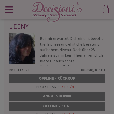
JEENY
Bei mir erwartet Dich eine liebevolle,
treffsichere und ehrliche Beratung
auf hohem Niveau. Nach über 25
Jahren ist mir kein Thema fremd Ich
biete Dir auch echte
Tierkommunikation
Berater-ID: 104
Beratungen: 2434
OFFLINE - RÜCKRUF
Preis:
€ 1,87/Min
*
€ 1,31/Min
*
ANRUF VIA 0900
OFFLINE - CHAT