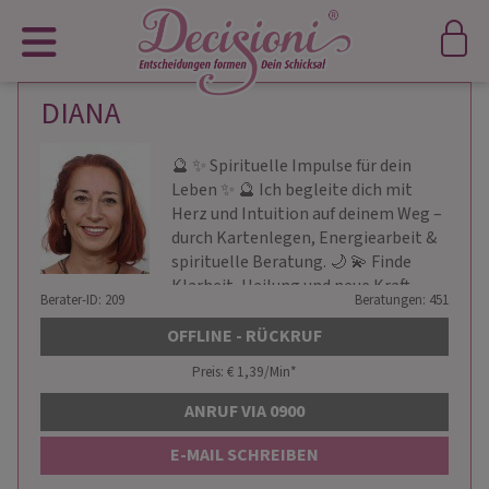
DIANA
🔮 ✨ Spirituelle Impulse für dein
Leben ✨ 🔮 Ich begleite dich mit
Herz und Intuition auf deinem Weg –
durch Kartenlegen, Energiearbeit &
spirituelle Beratung. 🌙 💫 Finde
Klarheit, Heilung und neue Kraft
Berater-ID: 209
Beratungen: 451
OFFLINE - RÜCKRUF
Preis: € 1,39/Min
*
ANRUF VIA 0900
E-MAIL SCHREIBEN