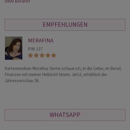
0900 Berater
EMPFEHLUNGEN
MERAFINA
PIN: 137
Kartenmedium Merafina: Gerne schaue ich, in die Liebe, im Beruf,
He
Finanzen mit meiner Hellsicht hinein. Jetzt, erhältlich die
Be
Jahresvorschau 26.
of
WHATSAPP