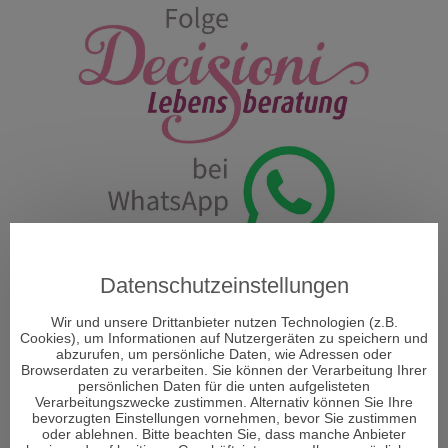
Datenschutzeinstellungen
ÜBER DECISIONI
Wir und unsere Drittanbieter nutzen Technologien (z.B.
Cookies), um Informationen auf Nutzergeräten zu speichern und
abzurufen, um persönliche Daten, wie Adressen oder
Browserdaten zu verarbeiten. Sie können der Verarbeitung Ihrer
"Decisioni - Entscheidungen formen Dein Schicksal" so
persönlichen Daten für die unten aufgelisteten
heißt das neue Portal und Decisioni heißt im
Verarbeitungszwecke zustimmen. Alternativ können Sie Ihre
italienischen Entscheidungen und vor allem um diese
bevorzugten Einstellungen vornehmen, bevor Sie zustimmen
oder ablehnen. Bitte beachten Sie, dass manche Anbieter
geht es im Leben. Entscheidungen sind ein Moment in