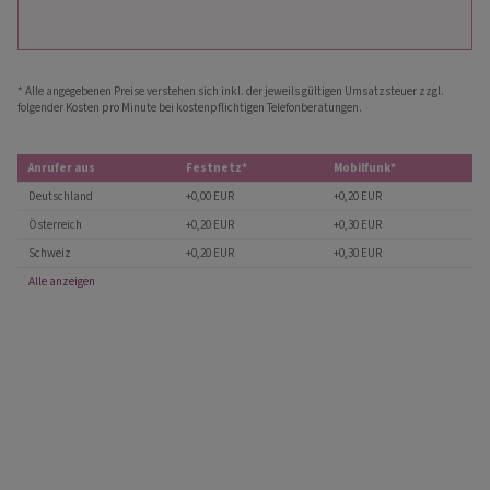
* Alle angegebenen Preise verstehen sich inkl. der jeweils gültigen Umsatzsteuer zzgl.
folgender Kosten pro Minute bei kostenpflichtigen Telefonberatungen.
Anrufer aus
Festnetz*
Mobilfunk*
Deutschland
+0,00 EUR
+0,20 EUR
Österreich
+0,20 EUR
+0,30 EUR
Schweiz
+0,20 EUR
+0,30 EUR
Alle anzeigen