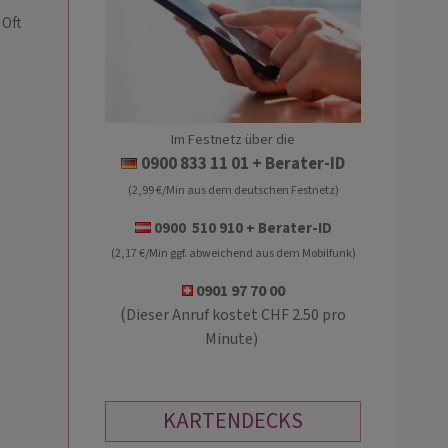
 Oft
Im Festnetz über die
ANOUSPIRIT
DELIA DAVI
0900 833 11 01
+ Berater-ID
(2,99 €/Min aus dem deutschen Festnetz)
PIN: 229
PIN: 192
0900 510 910 + Berater-ID
(2,17 €/Min ggf. abweichend aus dem Mobilfunk)
chtarbeiterin, engelgeführtes
Meine Hellsicht und Hellfühligkeit he
medium und Reiki-Meisterin
dir Klarheit zu bekommen oder mit mir
0901 97 70 00
te ich dich mit heilsamer Energie.
die Seele der Herzensmenschen
(
Dieser Anruf kostet CHF 2.50 pro
ner Beratung darfst du dich
einzutauchen. Lass deine Traurigkeit
Minute)
en und verstanden fühlen❣…
mir auflösen u. lass mic…
KARTENDECKS