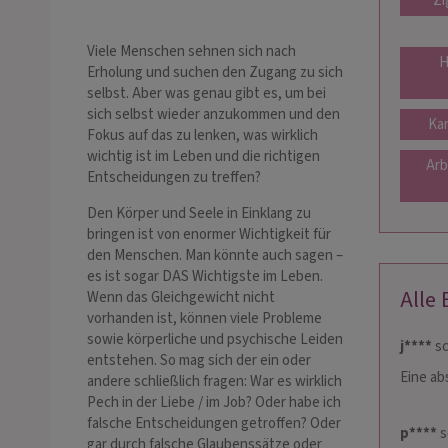
Zi
Viele Menschen sehnen sich nach
H
Erholung und suchen den Zugang zu sich
selbst. Aber was genau gibt es, um bei
sich selbst wieder anzukommen und den
Ka
Fokus auf das zu lenken, was wirklich
wichtig ist im Leben und die richtigen
Arb
Entscheidungen zu treffen?
Den Körper und Seele in Einklang zu
bringen ist von enormer Wichtigkeit für
den Menschen. Man könnte auch sagen –
es ist sogar DAS Wichtigste im Leben.
Alle
Wenn das Gleichgewicht nicht
vorhanden ist, können viele Probleme
sowie körperliche und psychische Leiden
j****
sc
entstehen. So mag sich der ein oder
Eine ab
andere schließlich fragen: War es wirklich
Pech in der Liebe / im Job? Oder habe ich
falsche Entscheidungen getroffen? Oder
p****
s
gar durch falsche Glaubenssätze oder