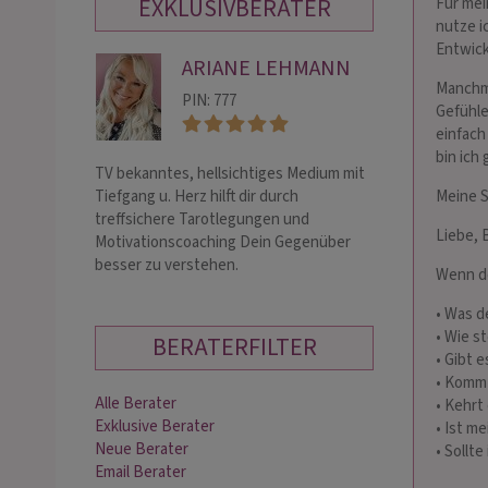
EXKLUSIVBERATER
Für mei
nutze i
Entwic
ARIANE LEHMANN
HE
Manchma
FE
PIN: 777
Gefühle
PIN:
einfach
bin ich 
TV bekanntes, hellsichtiges Medium mit
★★★ New Yorks 
Tiefgang u. Herz hilft dir durch
★★★ Magic vie
Meine 
treffsichere Tarotlegungen und
Aussergewoehnli
Liebe, 
Motivationscoaching Dein Gegenüber
Mail please
besser zu verstehen.
Wenn de
• Was d
• Wie s
BERATERFILTER
• Gibt 
• Kommt
Alle Berater
• Kehrt
Exklusive Berater
• Ist me
Neue Berater
• Sollt
Email Berater