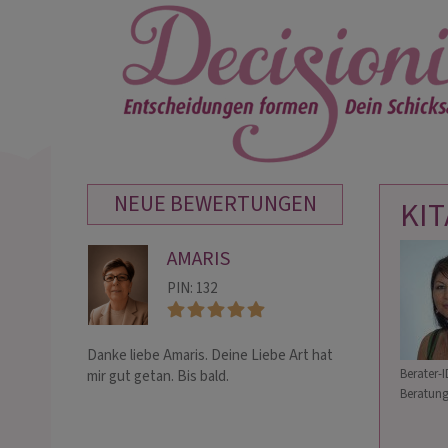
NEUE BEWERTUNGEN
KI
AMARIS
EM
PIN: 132
PIN:
Danke liebe Amaris. Deine Liebe Art hat
Mir entfuhr gera
Berater-I
mir gut getan. Bis bald.
lauter Erleichte
Beratung
ich Dir für die L
Du mir mit unse
schenkst. Du tu