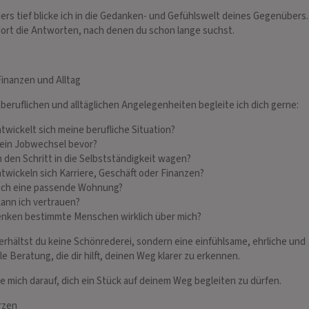
rs tief blicke ich in die Gedanken- und Gefühlswelt deines Gegenübers.
dort die Antworten, nach denen du schon lange suchst.
Finanzen und Alltag
 beruflichen und alltäglichen Angelegenheiten begleite ich dich gerne:
RLENE
ANDREAS
ntwickelt sich meine berufliche Situation?
 196
PIN: 251
 ein Jobwechsel bevor?
ich den Schritt in die Selbstständigkeit wagen?
ntwickeln sich Karriere, Geschäft oder Finanzen?
 seit 2006 sensitive
Über ein Jahrzehnt fundierte
Als Li
 ich eine passende Wohnung?
Medium, Schamanin,
Beratungspraxis: Geradliniges
Karten
ann ich vertrauen?
unftslegung,
Kartenlegen ohne Märchenstunde. Neue
beglei
enken bestimmte Menschen wirklich über mich?
 Dreiecksliebe,
Perspektiven & männliche Intuition.
In mei
, Mobbing, Drama, Beruf,
Deine Klarheit für Liebe & Job und vieles
geseh
 erhältst du keine Schönrederei, sondern eine einfühlsame, ehrliche und
me…
le Beratung, die dir hilft, deinen Weg klarer zu erkennen.
ue mich darauf, dich ein Stück auf deinem Weg begleiten zu dürfen.
rzen