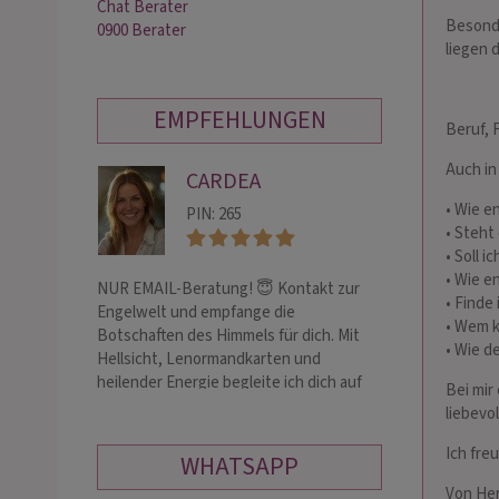
Chat Berater
Besonde
0900 Berater
liegen 
EMPFEHLUNGEN
Beruf, 
Auch in
CARDEA
MA
• Wie e
PIN: 265
PIN:
• Steht
• Soll 
• Wie e
NUR EMAIL-Beratung! 😇 Kontakt zur
SOS Hilfe!Ich bin
• Finde
Engelwelt und empfange die
Kartenlegerin, 
• Wem k
Botschaften des Himmels für dich. Mit
Glückscoach!Zuk
• Wie d
Hellsicht, Lenormandkarten und
Beziehungsliebe,
heilender Energie begleite ich dich auf
Familienkonflikt
Bei mir
deine…
Geld
liebevol
Ich fre
WHATSAPP
Von He