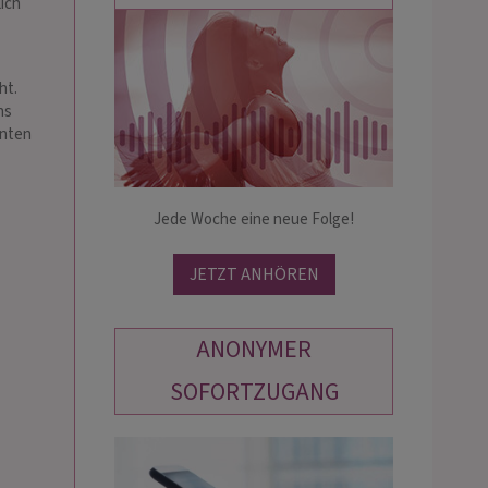
ich
VIVIENNE
LINA
ht.
PIN: 151
PIN: 166
ns
enten
üre tief in deine Gefühle und zeige
Gerne helfe ich dir bei deinen Sorgen.
ohin dein Liebesweg wirklich führt,
Du kannst mich alles fragen, was du a
h, präzise und mit viel Herz. Gefühle
Jede Woche eine neue Folge!
dem Herzen hast.
rzensmenschens, wie es in deiner
ehun…
JETZT ANHÖREN
ANONYMER
SOFORTZUGANG