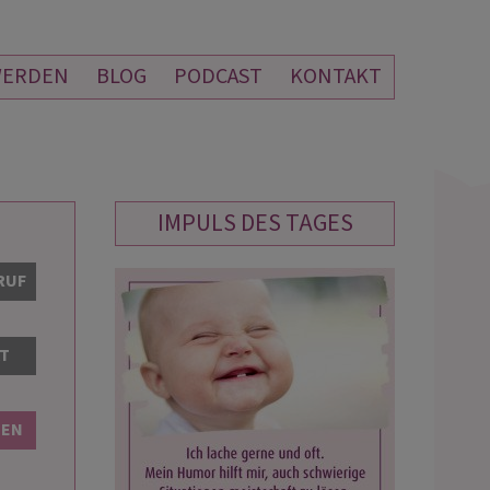
WERDEN
BLOG
PODCAST
KONTAKT
IMPULS DES TAGES
KYRA HORN
TANJA
RUF
PIN: 122
PIN: 128
AT
vom Herzen Dear ich bin froh dass
Wirklich zu empfehlen, alles genaust
t Dir reden konnte Ja der Mittwoch
erkannt und vieles schon eingetroffe
BEN
schlimm🙈🫪generell die Woche
mich wenn es wieder leichter wird
 Gute auc…