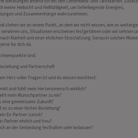
ne Beratungen arbeite ich mit den Lenormand- und Tarotkarten. Zusätzl
ch meine Hellsicht und Hellfühligkeit, um tieferliegende Energien,
klungen und Zusammenhänge wahrzunehmen.
LLSEHER
STEPHANIE
l stehen wir an einem Punkt, an dem wir nicht wissen, wie es weiterge
DERICO
PIN: 515
 verwirren uns, Situationen erscheinen festgefahren oder wir sehnen u
 488
 nach Klarheit und einer ehrlichen Einschätzung. Genau in solchen Mom
gerne für dich da.
famous Star-Hellseher
Hellsichtiges Kartenmedium mit viel ️💖
Ich sp
w ★
Schwerpunkte sind:
dir, w
Herz 💖 und ⭐Seele⭐, schnell und
che Treffsicherheit ★
ehrlic
treffsicher erkenne ich deine Situation
Beziehung und Partnerschaft
des He
zu jedem Thema ~ Spezialgebiet
Bezi
Liebe/Partnerschaft
in Herz voller Fragen ist und du wissen möchtest:
enkt und fühlt mein Herzensmensch wirklich?
teht mein Wunschpartner zu mir?
es eine gemeinsame Zukunft?
 es zu einer festen Beziehung?
 ein Ex-Partner zurück?
in Partner ehrlich und treu?
e ich an der Verbindung festhalten oder loslassen?