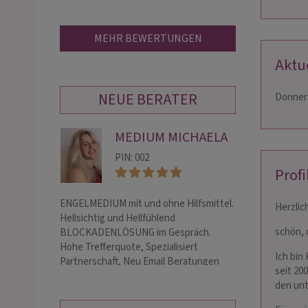
MEHR BEWERTUNGEN
Aktu
NEUE BERATER
Donners
MEDIUM MICHAELA
SO
PIN: 002
PIN:
Profi
ENGELMEDIUM mit und ohne Hilfsmittel.
Ich zeige dir de
Herzlic
Hellsichtig und Hellfühlend
Seelenplan, arbei
schön, 
BLOCKADENLÖSUNG im Gespräch.
Hellsicht und leg
Hohe Trefferquote, Spezialisiert
Ich beherrsche 
Ich bin
Partnerschaft, Neu Email Beratungen
stehe dir bei all
seit 20
den unt