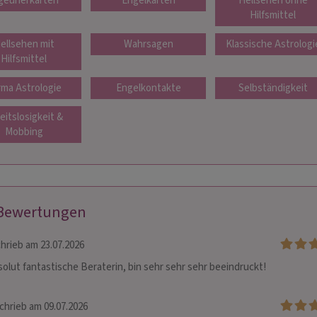
geunerkarten
Engelkarten
Hellsehen ohne
Hilfsmittel
ellsehen mit
Wahrsagen
Klassische Astrologi
Hilfsmittel
rma Astrologie
Engelkontakte
Selbständigkeit
eitslosigkeit &
Mobbing
 Bewertungen
hrieb am 23.07.2026
solut fantastische Beraterin, bin sehr sehr sehr beeindruckt! 
chrieb am 09.07.2026