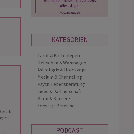
KATEGORIEN
Tarot & Kartenlegen
MILA
SEELENCOACH
Hellsehen & Wahrsagen
HEIKE
PIN: 172
Astrologie & Horoskope
Medium & Channeling
PIN: 248
Psych. Lebensberatung
olle Lebensberatung, mit und
Folge deinem Herzen und finde dich
Liebe & Partnerschaft
ilfsmittel. Schreibmedium…
selbst wieder. Mit viel Empathie,
Beruf & Karriere
Lebenserfahrung und meinen Karten
Sonstige Bereiche
begleite ich dich auf deinem Weg.
Bereits
ng zu
PODCAST