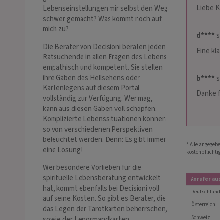
Liebe K
Lebenseinstellungen mir selbst den Weg
schwer gemacht? Was kommt noch auf
mich zu?
d****
s
Die Berater von Decisioni beraten jeden
Eine kl
Ratsuchende in allen Fragen des Lebens
empathisch und kompetent. Sie stellen
ihre Gaben des Hellsehens oder
b****
s
Kartenlegens auf diesem Portal
Danke f
vollständig zur Verfügung. Wer mag,
kann aus diesen Gaben voll schöpfen.
Komplizierte Lebenssituationen können
so von verschiedenen Perspektiven
beleuchtet werden. Denn: Es gibt immer
* Alle angegebe
eine Lösung!
kostenpflichti
Wer besondere Vorlieben für die
spirituelle Lebensberatung entwickelt
Anrufer au
hat, kommt ebenfalls bei Decisioni voll
Deutschland
auf seine Kosten. So gibt es Berater, die
Österreich
das Legen der Tarotkarten beherrschen,
Schweiz
sowie der Lenormandkarten,