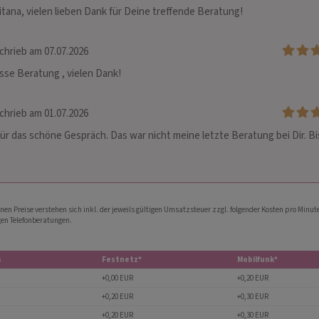
itana, vielen lieben Dank für Deine treffende Beratung!
chrieb am 07.07.2026
asse Beratung , vielen Dank!
chrieb am 01.07.2026
ür das schöne Gespräch. Das war nicht meine letzte Beratung bei Dir. Bis
nen Preise verstehen sich inkl. der jeweils gültigen Umsatzsteuer zzgl. folgender Kosten pro Minute
gen Telefonberatungen.
s
Festnetz*
Mobilfunk*
+0,00 EUR
+0,20 EUR
+0,20 EUR
+0,30 EUR
+0,20 EUR
+0,30 EUR