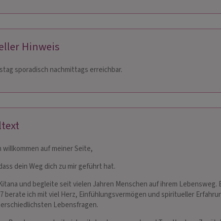
eller Hinweis
tag sporadisch nachmittags erreichbar.
LANA
JUNA
 106
PIN: 008
ltext
inen Seelenweg und
ॐ Zertifizierter Personal Energy Coach
Liebev
h willkommen auf meiner Seite,
te mit Astrologie,
🪷 Intuitive, einfühlsame Beratungen
ohne H
dass dein Weg dich zu mir geführt hat.
e treffsicher die Karten.
mithilfe von ꩜ Karten, Pendel, Ritualen
Traumdeutung und
⚪ Medium – Jenseitskontakte, Poesie,
 Kitana und begleite seit vielen Jahren Menschen auf ihrem Lebensweg. 
en Fragen zur Lie…
Gesang, Malerei
07 berate ich mit viel Herz, Einfühlungsvermögen und spiritueller Erfahru
erschiedlichsten Lebensfragen.