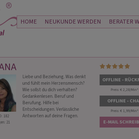
HOME
NEUKUNDE WERDEN
BERATER 
TANA
Liebe und Beziehung. Was denkt
MIE
ARIANE LEHMANN
OFFLINE - RÜCK
und fühlt mein Herzensmensch?
 148
PIN: 777
Wie sollst du dich verhalten?
Preis: € 2,28/Min
*
Gedankenlesen. Beruf und
OFFLINE - CH
Berufung. Hilfe bei
Entscheidungen. Verlässliche
de ein tiefer Seufzer aus
Danke 
Mein geliebtes Hexlein! 🧙‍♀️ Ein herzliches
Preis: € 1,99/Min
*
Antworten auf deine Fragen.
D: 182
rung. Von Herzen danke
ich mi
Vergelts Gott fürs Auffangen, Zuhören,
E-MAIL SCHREI
en: 21
eichtigkeit und Ruhe, die
Mut machen,..Bitte entschuldige, dass
5.aug 
ren Gesprächen
du meinen ganzen Frust, Ärger, Wut
Freue 
st mir so…
abbekommen h…
Alles