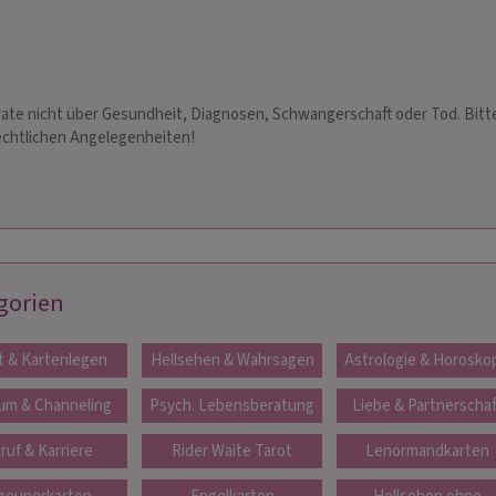
rate nicht über Gesundheit, Diagnosen, Schwangerschaft oder Tod. Bitt
echtlichen Angelegenheiten!
gorien
t & Kartenlegen
Hellsehen & Wahrsagen
Astrologie & Horosko
um & Channeling
Psych. Lebensberatung
Liebe & Partnerschaf
ruf & Karriere
Rider Waite Tarot
Lenormandkarten