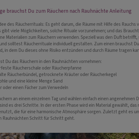
nge brauchst Du zum Räuchern nach Rauhnächte Anleitung
dee des Räucherrituals: Es geht darum, die Räume mit Hilfe des Rauchs 
Es gibt viele Möglichkeiten, solche Rituale vorzunehmen; und das Brauch
ne Materialien zum Räuchern verwenden. Speziell was den Duft betrifft, 
und solltest Räucherrituale individuell gestalten. Zum einen brauchst 
, in dem Du dieses ohne Risiko entzünden und durch Räume tragen kan
st Du das Räuchern in den Rauhnächten vornehmen:
erfeste Räucherschale oder Räucherpfanne
lte Räucherbündel, getrocknete Kräuter oder Räucherkegel
ohle und eine kleine Menge Sand
er oder einen Fächer zum Verwedeln
chern an einem einzelnen Tag und wählen einfach einen angenehmen Duft
ind es drei Schritte. In der ersten Phase wird ein Material gewählt, das
nutzt, die für eine harmonische Atmosphäre sorgen. Zuletzt geht es um
n Rauhnächten Schritt für Schritt geht.