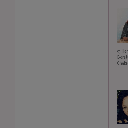
ღ Her
Berat
Chakr