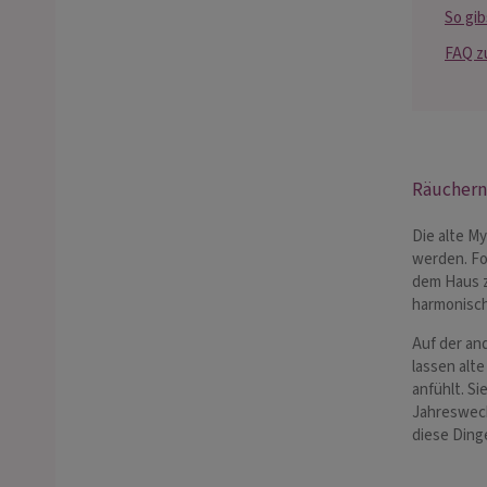
So gib
FAQ z
Räuchern
Die alte M
werden. Fo
dem Haus z
harmonisch
Auf der an
lassen alt
anfühlt. S
Jahreswech
diese Ding