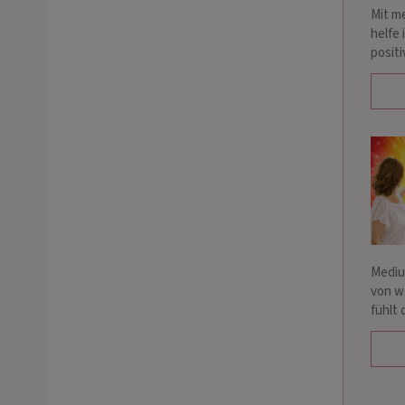
Mit m
helfe 
posit
Mediu
von w
fühlt