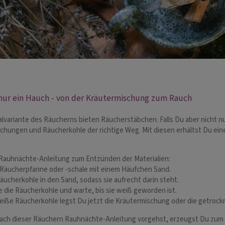
 nur ein Hauch - von der Kräutermischung zum Rauch
alvariante des Räucherns bieten Räucherstäbchen. Falls Du aber nicht 
chungen und Räucherkohle der richtige Weg. Mit diesen erhältst Du ein
Rauhnächte-Anleitung zum Entzünden der Materialien:
ie Räucherpfanne oder -schale mit einem Häufchen Sand.
äucherkohle in den Sand, sodass sie aufrecht darin steht.
e die Räucherkohle und warte, bis sie weiß geworden ist.
 heiße Räucherkohle legst Du jetzt die Kräutermischung oder die getrock
ch dieser Räuchern Rauhnächte-Anleitung vorgehst, erzeugst Du zum 