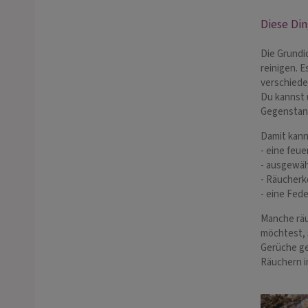
Diese Di
Die Grundi
reinigen. 
verschiede
Du kannst 
Gegenstand
Damit kann
- eine feu
- ausgewäh
- Räucherk
- eine Fed
Manche räu
möchtest, s
Gerüche ge
Räuchern i