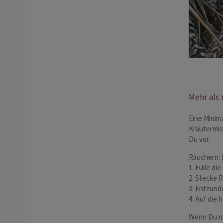
Mehr als
Eine Minim
Kräutermis
Du vor:
Räuchern: 
1. Fülle d
2. Stecke R
3. Entzünd
4. Auf die
Wenn Du na