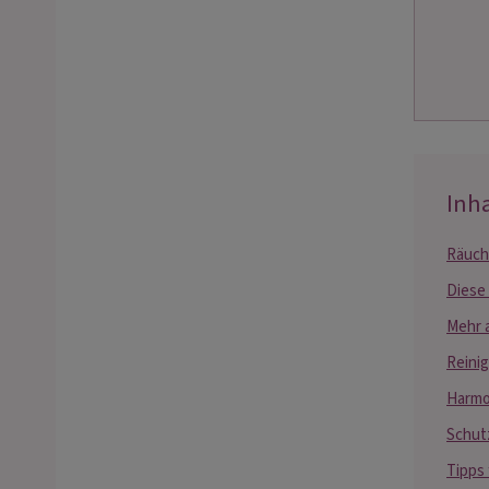
Inha
Räuch
Diese
Mehr 
Reini
Harmo
Schut
Tipps