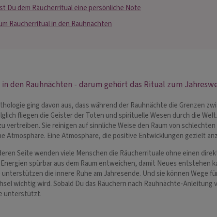
st Du dem Räucherritual eine persönliche Note
um Räucherritual in den Rauhnächten
 in den Rauhnächten - darum gehört das Ritual zum Jahresw
ythologie ging davon aus, dass während der Rauhnächte die Grenzen zw
lglich fliegen die Geister der Toten und spirituelle Wesen durch die We
u vertreiben. Sie reinigen auf sinnliche Weise den Raum von schlechten 
e Atmosphäre. Eine Atmosphäre, die positive Entwicklungen gezielt an
deren Seite wenden viele Menschen die Räucherrituale ohne einen direk
e Energien spürbar aus dem Raum entweichen, damit Neues entstehen k
ie unterstützen die innere Ruhe am Jahresende. Und sie können Wege fü
sel wichtig wird. Sobald Du das Räuchern nach Rauhnächte-Anleitung v
e unterstützt.