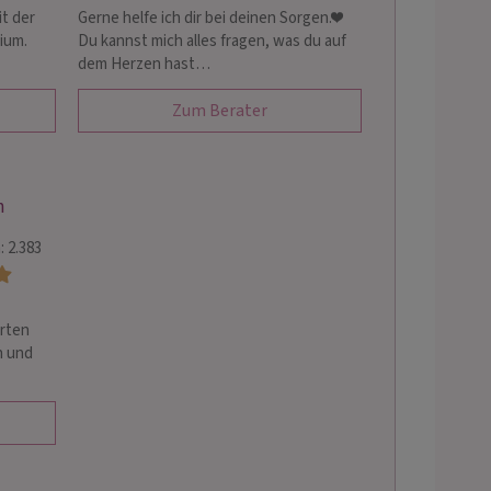
it der
Gerne helfe ich dir bei deinen Sorgen.❤️
ium.
Du kannst mich alles fragen, was du auf
dem Herzen hast…
Zum Berater
n
 2.383
arten
n und