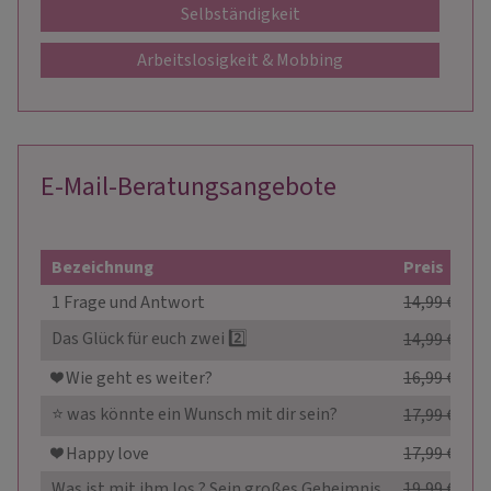
Selbständigkeit
Arbeitslosigkeit & Mobbing
E-Mail-Beratungsangebote
Bezeichnung
Preis
1 Frage und Antwort
14,99 €
11,9
Das Glück für euch zwei 2️⃣
14,99 €
12,9
❤️ Wie geht es weiter?
16,99 €
14,9
⭐ was könnte ein Wunsch mit dir sein?
17,99 €
14,9
❤️ Happy love
17,99 €
14,9
Was ist mit ihm los ? Sein großes Geheimnis
19,99 €
14,9