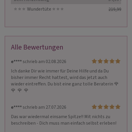
⭐ ️⭐ ️⭐ ️ Wundertüte ⭐ ️⭐ ️⭐ ️
219,99 €
99,
Alle Bewertungen
e****
schrieb am 02.08.2026
Ich danke Dir wie immer für Deine Hilfe und da Du 
bisher immer Recht hattest, wird das jetzt auch 
wieder eintreffen. Du bist eine ganz tolle Beraterin 🌹  
🌹  🌹  🌹 
e****
schrieb am 27.07.2026
Das war wiedermal einsame Spitze!! Mit nichts zu 
beschreiben - Dich muss man einfach selbst erleben! 