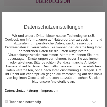
ÜBER DECISIONI
"Decisioni - Entscheidungen formen Dein Schicksal" so
heißt das neue Portal und Decisioni heißt im
italienischen Entscheidungen und vor allem um diese
Datenschutzeinstellungen
geht es im Leben. Entscheidungen sind ein Moment in
Ihrem Leben, der alles verändern kann.
Wir und unsere Drittanbieter nutzen Technologien (z.B.
Cookies), um Informationen auf Nutzergeräten zu speichern und
abzurufen, um persönliche Daten, wie Adressen oder
Browserdaten zu verarbeiten. Sie können der Verarbeitung Ihrer
Viele Menschen sehnen sich nach Erholung und suchen den
persönlichen Daten für die unten aufgelisteten
Zugang zu sich selbst. Aber was genau gibt es, um bei sich
Verarbeitungszwecke zustimmen. Alternativ können Sie Ihre
bevorzugten Einstellungen vornehmen, bevor Sie zustimmen
selbst wieder anzukommen und den Fokus auf das zu lenken,
oder ablehnen. Bitte beachten Sie, dass manche Anbieter
was wirklich wichtig ist im Leben und die richtigen
basierend auf legitimen Geschäftsinteressen Ihre persönlichen
Entscheidungen zu treffen?
Daten verarbeiten, ohne nach Ihrer Zustimmung zu fragen. Um
Ihr Recht auf Widerspruch gegen die Verarbeitung auf der Basis
von legitimen Geschäftsinteressen auszuüben, sehen Sie sich
Den Körper und Seele in Einklang zu bringen ist von enormer
bitte unsere Anbieterliste an.
Wichtigkeit für den Menschen. Man könnte auch sagen – es
ist sogar DAS Wichtigste im Leben. Wenn das Gleichgewicht
Datenschutzerklärung
Impressum
nicht vorhanden ist, können viele Probleme sowie
körperliche und psychische Leiden entstehen. So mag sich
Technisch notwendig
der ein oder andere schließlich fragen: War es wirklich Pech