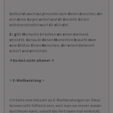
S
olltest
d
u
a
uch
n
ur
j
emanden
z
um
R
eden
b
rauchen,
d
er
s
ich
d
eine
S
orgen
a
nhört
u
nd
d
ir
b
eisteht,
b
in
i
ch
s
elbstverständlich
a
uch
f
ür
d
ich
d
a
!
E
s
g
ibt
M
omente
i
m
L
eben
w
o
e
inen
n
iemand
v
ersteht.
G
enau
i
n
d
iesen
M
omenten
b
raucht
m
an
e
ine
S
tütze.
E
inen
M
enschen,
d
er
e
inem
l
iebevoll
z
uhört
u
nd
e
hrlich
i
st.
⭐
Du bist nicht alleine!
⭐
⭐
E-Mailberatung
⭐
Ich biete eine Vielzahl an E-Mailberatungen an. Diese
können sehr hilfreich sein, weil man sie immer wieder
durchlesen kann, sobald das Vertrauen mal einknickt.