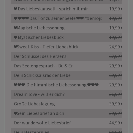
❤️ Das Liebeskarusell - sprich mit mir
19,99 €
15,9
❤ ️❤ ️❤ ️❤ ️Das Tor zu seiner Seele ❤ ️❤ ️##emoji:
19,99 €
14,9
❤️Magische Liebessehung
19,99 €
15,9
❤️ Mystischer Liebesblick
19,99 €
15,9
❤️Sweet Kiss - Tiefer Liebesblick
24,99 €
17,9
Der Schlüssel des Herzens
27,99 €
21,9
Das Seelengespräch - Du & Er
29,99 €
24,9
Dein Schicksalsrad der Liebe
29,99 €
19,9
❤ ️❤ ️❤ ️ Die himmlische Liebessehung ❤ ️❤ ️❤ ️
29,99 €
17,9
Dream love - will er dich?
36,99 €
29,9
Große Liebeslegung
39,99 €
31,9
❤️Sein Liebesbrief an dich
39,99 €
29,9
Der wundervolle Liebesbrief
44,99 €
34,9
Dein Herzensweg
54,99 €
38,9