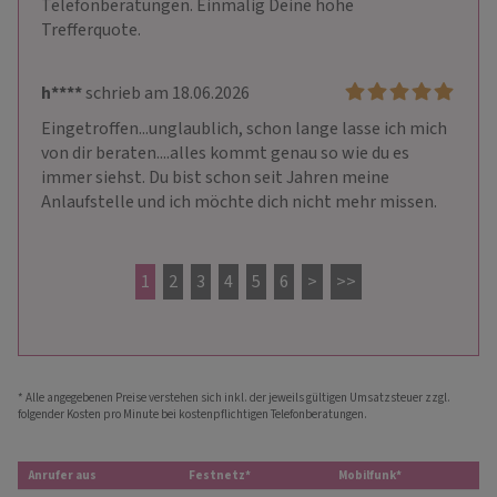
Telefonberatungen. Einmalig Deine hohe 
Trefferquote.
h****
schrieb am 18.06.2026
Eingetroffen...unglaublich, schon lange lasse ich mich 
von dir beraten....alles kommt genau so wie du es 
immer siehst. Du bist schon seit Jahren meine 
Anlaufstelle und ich möchte dich nicht mehr missen. 
1
2
3
4
5
6
>
>>
* Alle angegebenen Preise verstehen sich inkl. der jeweils gültigen Umsatzsteuer zzgl.
folgender Kosten pro Minute bei kostenpflichtigen Telefonberatungen.
Anrufer aus
Festnetz*
Mobilfunk*