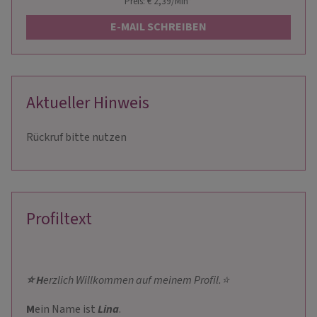
Preis: € 2,39/Min
*
E-MAIL SCHREIBEN
Aktueller Hinweis
Rückruf bitte nutzen
Profiltext
⭐ H
erzlich Willkommen auf meinem Profil.⭐
M
ein Name ist
Lina
.