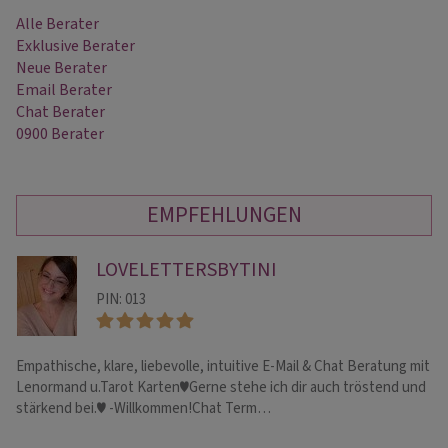
Alle Berater
Exklusive Berater
Neue Berater
Email Berater
Chat Berater
0900 Berater
EMPFEHLUNGEN
LOVELETTERSBYTINI
PIN: 013
Empathische, klare, liebevolle, intuitive E-Mail & Chat Beratung mit
Al
Lenormand u.Tarot Karten♥️Gerne stehe ich dir auch tröstend und
Tr
stärkend bei.♥️ -Willkommen!Chat Term…
pr