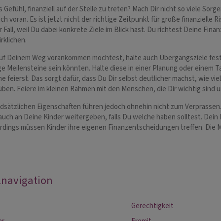
 Gefühl, finanziell auf der Stelle zu treten? Mach Dir nicht so viele Sor
ich voran. Es ist jetzt nicht der richtige Zeitpunkt für große finanzielle R
 Fall, weil Du dabei konkrete Ziele im Blick hast. Du richtest Deine Fin
rklichen.
f Deinem Weg vorankommen möchtest, halte auch Übergangsziele fest. 
ge Meilensteine sein könnten. Halte diese in einer Planung oder einem Ta
e feierst. Das sorgt dafür, dass Du Dir selbst deutlicher machst, wie viel
üben. Feiere im kleinen Rahmen mit den Menschen, die Dir wichtig sind u
dsätzlichen Eigenschaften führen jedoch ohnehin nicht zum Verprassen.
auch an Deine Kinder weitergeben, falls Du welche haben solltest. Dei
lerdings müssen Kinder ihre eigenen Finanzentscheidungen treffen. Die M
lnavigation
Gerechtigkeit