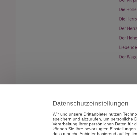
Der Magi
Die Hohe
Die Herrs
Der Herr
Der Hohe
Liebende
Der Wag
Datenschutzeinstellungen
Wir und unsere Drittanbieter nutzen Techno
speichern und abzurufen, um persönliche D
Verarbeitung Ihrer persönlichen Daten für 
Taro
können Sie Ihre bevorzugten Einstellungen
dass manche Anbieter basierend auf legiti
Medium & Ch