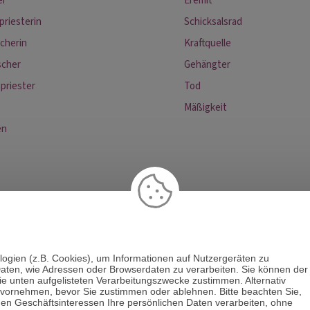
er
Eremit
priesterin
Schicksalsrad
cherin
Kraftquelle
scher
Gehängter
priester
Tod
Mäßigkeit
en
logien (z.B. Cookies), um Informationen auf Nutzergeräten zu
aten, wie Adressen oder Browserdaten zu verarbeiten. Sie können der
die unten aufgelisteten Verarbeitungszwecke zustimmen. Alternativ
t & Kartenlegen
Hellsehen & Wahrsagen
Astrologie & Horo
 vornehmen, bevor Sie zustimmen oder ablehnen. Bitte beachten Sie,
men Geschäftsinteressen Ihre persönlichen Daten verarbeiten, ohne
anneling
Psych. Lebensberatung
Liebe & Partnerschaft
Be