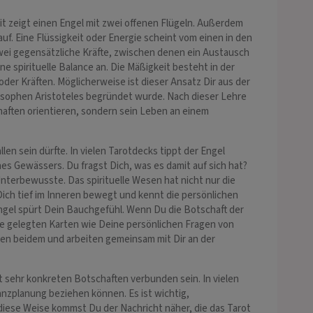
t zeigt einen Engel mit zwei offenen Flügeln. Außerdem
auf. Eine Flüssigkeit oder Energie scheint vom einen in den
zwei gegensätzliche Kräfte, zwischen denen ein Austausch
ne spirituelle Balance an. Die Mäßigkeit besteht in der
der Kräften. Möglicherweise ist dieser Ansatz Dir aus der
osophen Aristoteles begründet wurde. Nach dieser Lehre
haften orientieren, sondern sein Leben an einem
len sein dürfte. In vielen Tarotdecks tippt der Engel
es Gewässers. Du fragst Dich, was es damit auf sich hat?
 Unterbewusste. Das spirituelle Wesen hat nicht nur die
Dich tief im Inneren bewegt und kennt die persönlichen
ngel spürt Dein Bauchgefühl. Wenn Du die Botschaft der
die gelegten Karten wie Deine persönlichen Fragen von
n beidem und arbeiten gemeinsam mit Dir an der
t sehr konkreten Botschaften verbunden sein. In vielen
inanzplanung beziehen können. Es ist wichtig,
diese Weise kommst Du der Nachricht näher, die das Tarot