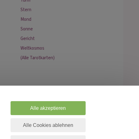
Turm
Stern
Mond
Sonne
Gericht
Weltkosmos
(Alle Tarotkarten)
Alle akzeptieren
Alle Cookies ablehnen
skope
ruf & Karriere