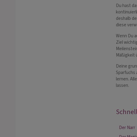
Du hast das
kontinuierl
deshalb der
diese verwi
Wenn Du au
Ziel wichti
Meilenstein
Mäßigkeit 
Deine grun
Sparfuchs 
lernen. Al
lassen.
Schnel
Der Narr