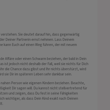
u verstehen. Sie deutet darauf hin, dass gegenwärtig
 oder Deiner Partnerin ernst nehmen. Lass Deinem
me kann Euch auf einen Weg führen, der mit neuem
nde Affäre oder einen Schwarm beziehen, der bald in Dein
 ist jedoch nicht deshalb der Fall, weil sie nichts für Dich
r die Chance dazu gibst und Ihr nichts überstürzt, wird
ird sie Dir im späteren Leben sehr dankbar sein.
er nahen Person wie eigenen Kindern beziehen. Beachte,
gkeit Dir sagen will. Du kannst nicht stellvertretend für
zen und zeigen, dass Du fest in seine Fähigkeiten
ch wichtiger, als dass Dein Kind exakt nach Deinen
lt.