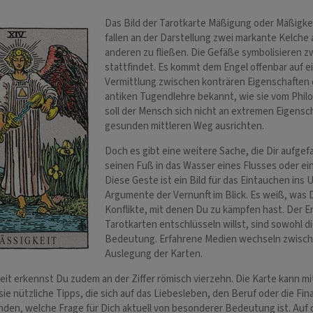
Das Bild der Tarotkarte Mäßigung oder Mäßigkei
fallen an der Darstellung zwei markante Kelche 
anderen zu fließen. Die Gefäße symbolisieren 
stattfindet. Es kommt dem Engel offenbar auf ei
Vermittlung zwischen konträren Eigenschaften o
antiken Tugendlehre bekannt, wie sie vom Phil
soll der Mensch sich nicht an extremen Eigensc
gesunden mittleren Weg ausrichten.
Doch es gibt eine weitere Sache, die Dir aufgefal
seinen Fuß in das Wasser eines Flusses oder ein
Diese Geste ist ein Bild für das Eintauchen ins
Argumente der Vernunft im Blick. Es weiß, was 
Konflikte, mit denen Du zu kämpfen hast. Der E
Tarotkarten entschlüsseln willst, sind sowohl 
Bedeutung. Erfahrene Medien wechseln zwische
Auslegung der Karten.
eit erkennst Du zudem an der Ziffer römisch vierzehn. Die Karte kann mi
 sie nützliche Tipps, die sich auf das Liebesleben, den Beruf oder die F
nden, welche Frage für Dich aktuell von besonderer Bedeutung ist. Auf 