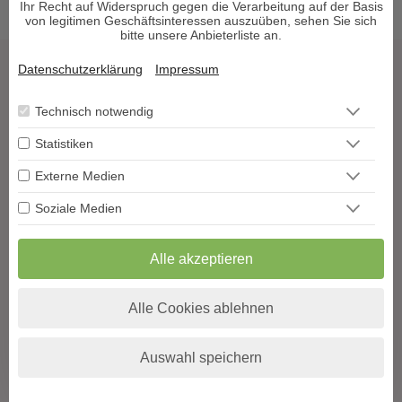
Ihr Recht auf Widerspruch gegen die Verarbeitung auf der Basis
von legitimen Geschäftsinteressen auszuüben, sehen Sie sich
bitte unsere Anbieterliste an.
Datenschutzerklärung
Impressum
Tarot & Kartenlegen
Hellsehen & Wahrsagen
Technisch notwendig
Astrologie & Horoskope
Statistiken
Medium & Channeling
Psych. Lebensberatung
Externe Medien
Liebe & Partnerschaft
Soziale Medien
Beruf & Karriere
Sonstige Bereiche
Alle akzeptieren
Berater werden
Impressum
Alle Cookies ablehnen
Datenschutz
AGB
Auswahl speichern
Widerrufsformular
Blog
Podcast