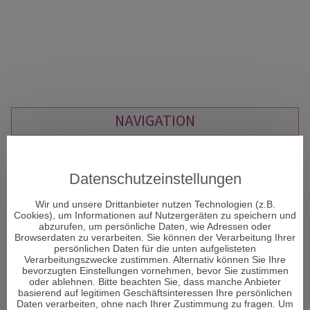
NAVIGATION
Rauhnächte
Kartenlegen Gratisgespräch
Datenschutzeinstellungen
Kartenlegen am Telefon
Liebestarot
Wir und unsere Drittanbieter nutzen Technologien (z.B.
Cookies), um Informationen auf Nutzergeräten zu speichern und
Dualseelenliebe
abzurufen, um persönliche Daten, wie Adressen oder
Astrologische Beratung am Telefon
Browserdaten zu verarbeiten. Sie können der Verarbeitung Ihrer
Tarotkarten Bedeutung
persönlichen Daten für die unten aufgelisteten
Verarbeitungszwecke zustimmen. Alternativ können Sie Ihre
Reguläre Webseite
bevorzugten Einstellungen vornehmen, bevor Sie zustimmen
oder ablehnen. Bitte beachten Sie, dass manche Anbieter
basierend auf legitimen Geschäftsinteressen Ihre persönlichen
Daten verarbeiten, ohne nach Ihrer Zustimmung zu fragen. Um