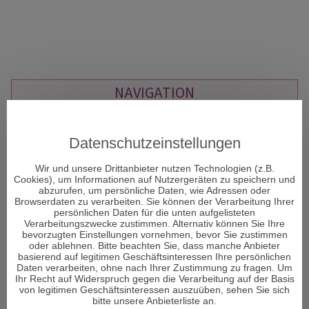
NAVIGATION
Rauhnächte
Datenschutzeinstellungen
Kartenlegen Gratisgespräch
Kartenlegen am Telefon
Wir und unsere Drittanbieter nutzen Technologien (z.B.
Liebestarot
Cookies), um Informationen auf Nutzergeräten zu speichern und
Dualseelenliebe
abzurufen, um persönliche Daten, wie Adressen oder
Browserdaten zu verarbeiten. Sie können der Verarbeitung Ihrer
Astrologische Beratung am Telefon
persönlichen Daten für die unten aufgelisteten
Tarotkarten Bedeutung
Verarbeitungszwecke zustimmen. Alternativ können Sie Ihre
Reguläre Webseite
bevorzugten Einstellungen vornehmen, bevor Sie zustimmen
oder ablehnen. Bitte beachten Sie, dass manche Anbieter
basierend auf legitimen Geschäftsinteressen Ihre persönlichen
Daten verarbeiten, ohne nach Ihrer Zustimmung zu fragen. Um
Ihr Recht auf Widerspruch gegen die Verarbeitung auf der Basis
von legitimen Geschäftsinteressen auszuüben, sehen Sie sich
bitte unsere Anbieterliste an.