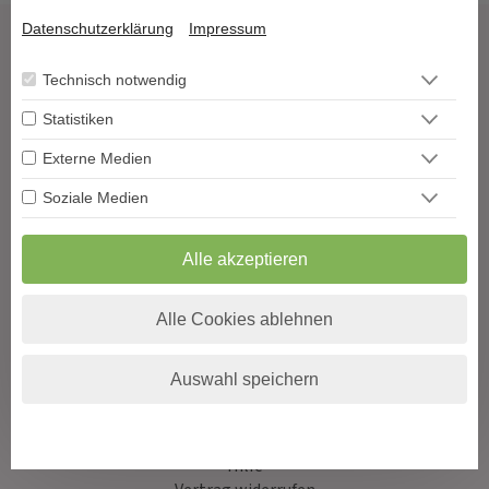
Datenschutzerklärung
Impressum
Tarot & Kartenlegen
Hellsehen & Wahrsagen
Technisch notwendig
Astrologie & Horoskope
Statistiken
Medium & Channeling
Psych. Lebensberatung
Externe Medien
Liebe & Partnerschaft
Soziale Medien
Beruf & Karriere
Sonstige Bereiche
Alle akzeptieren
Berater werden
Impressum
Alle Cookies ablehnen
Datenschutz
AGB
Auswahl speichern
Widerrufsformular
Blog
Podcast
Hilfe