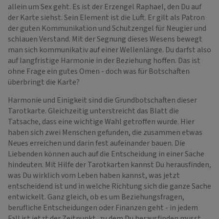
allein um Sex geht. Es ist der Erzengel Raphael, den Du auf
der Karte siehst. Sein Element ist die Luft. Er gilt als Patron
der guten Kommunikation und Schutzengel für Neugier und
schlauen Verstand. Mit der Segnung dieses Wesens bewegt
man sich kommunikativ auf einer Wellenlänge. Du darfst also
auf langfristige Harmonie in der Beziehung hoffen. Das ist
ohne Frage ein gutes Omen - doch was für Botschaften
überbringt die Karte?
Harmonie und Einigkeit sind die Grundbotschaften dieser
Tarotkarte. Gleichzeitig unterstreicht das Blatt die
Tatsache, dass eine wichtige Wahl getroffen wurde. Hier
haben sich zwei Menschen gefunden, die zusammen etwas
Neues erreichen und darin fest aufeinander bauen. Die
Liebenden können auch auf die Entscheidung in einer Sache
hindeuten. Mit Hilfe der Tarotkarten kannst Du herausfinden,
was Du wirklich vom Leben haben kannst, was jetzt
entscheidend ist und in welche Richtung sich die ganze Sache
entwickelt. Ganz gleich, ob es um Beziehungsfragen,
berufliche Entscheidungen oder Finanzen geht - in jedem
Fall ist jetzt der Zeitpunkt, zu dem Du herausfinden musst,