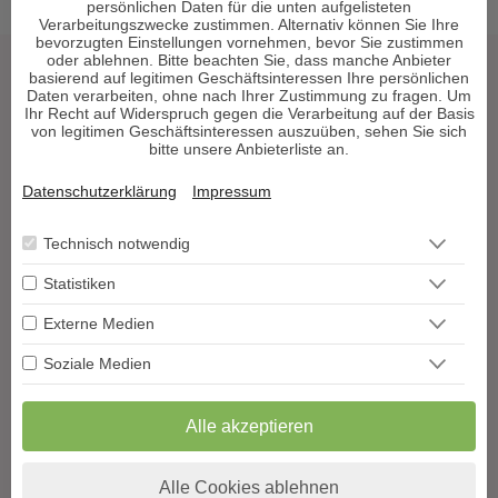
persönlichen Daten für die unten aufgelisteten
Verarbeitungszwecke zustimmen. Alternativ können Sie Ihre
bevorzugten Einstellungen vornehmen, bevor Sie zustimmen
oder ablehnen. Bitte beachten Sie, dass manche Anbieter
basierend auf legitimen Geschäftsinteressen Ihre persönlichen
Tarot & Kartenlegen
Daten verarbeiten, ohne nach Ihrer Zustimmung zu fragen. Um
Hellsehen & Wahrsagen
Ihr Recht auf Widerspruch gegen die Verarbeitung auf der Basis
von legitimen Geschäftsinteressen auszuüben, sehen Sie sich
Astrologie & Horoskope
bitte unsere Anbieterliste an.
Medium & Channeling
Psych. Lebensberatung
Datenschutzerklärung
Impressum
Liebe & Partnerschaft
Technisch notwendig
Beruf & Karriere
Sonstige Bereiche
Statistiken
Externe Medien
Berater werden
Impressum
Soziale Medien
Datenschutz
AGB
Alle akzeptieren
Widerrufsformular
Blog
Podcast
Alle Cookies ablehnen