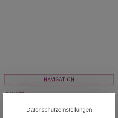
NAVIGATION
Rauhnächte
Kartenlegen Gratisgespräch
Kartenlegen am Telefon
Datenschutzeinstellungen
Liebestarot
Dualseelenliebe