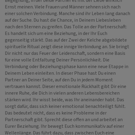
Begegnung, in der beide Partner es mit der Liebe wirklich
Ernst meinen. Viele Frauen und Männer sehnen sich nach
einer solchen Verbindung. Manche sind ihr Leben lang danach
auf der Suche. Du hast die Chance, in Deinem Liebesleben
nach den Sternen zu greifen. Das Tolle an der Partnerschaft:
Es handelt sich um eine Beziehung, in der Ihr Euch
gegenseitig stärkt. Das auf der Zwei der Kelche abgebildete
spirituelle Ritual zeigt diese innige Verbindung an. Sie bringt
Dir nicht nur das Feuer der Leidenschaft, sondern eine Basis
für eine volle Entfaltung Deiner Persönlichkeit. Die
Verbindung oder Beziehungsphase kann eine neue Etappe in
Deinem Leben einleiten. In dieser Phase hast Du einen
Partner an Deiner Seite, auf den Du in jedem Moment
vertrauen kannst. Dieser emotionale Rückhalt gibt Dir eine
innere Ruhe, die Dich in vielen anderen Lebensbereichen
stärken wird. Ihr wisst beide, was Ihr aneinander habt. Das
sorgt dafür, dass sich keiner emotional benachteiligt fühlt.
Das bedeutet nicht, dass es keine Probleme in der
Partnerschaft gibt. Sprecht diese offen an und arbeitet an
Eurer Beziehung. Ihr bewegt Euch kommunikativ auf einer
Wellenlänge. Das führt dazu, dass zwischen Euch eine