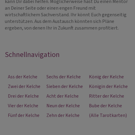
kann Dir dabei helfen. Möglicherweise hast Du einen Mentor
an Deiner Seite oder einen engen Freund mit
wirtschaftlichem Sachverstand. Ihr könnt Euch gegenseitig
unterstützen. Aus dem Austausch könnten sich Pläne
ergeben, von denen Ihr in Zukunft zusammen profitiert.
Schnellnavigation
Ass der Kelche
Sechs der Kelche
König der Kelche
Zwei der Kelche
Sieben der Kelche
Königin der Kelche
Drei der Kelche
Acht der Kelche
Ritter der Kelche
Vier der Kelche
Neun der Kelche
Bube der Kelche
Fünf der Kelche
Zehn der Kelche
(Alle Tarotkarten)