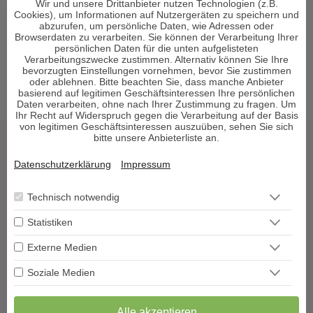
Wir und unsere Drittanbieter nutzen Technologien (z.B.
Astrologische Beratung am Telefon
Cookies), um Informationen auf Nutzergeräten zu speichern und
Tarotkarten Bedeutung
abzurufen, um persönliche Daten, wie Adressen oder
Browserdaten zu verarbeiten. Sie können der Verarbeitung Ihrer
Reguläre Webseite
persönlichen Daten für die unten aufgelisteten
Verarbeitungszwecke zustimmen. Alternativ können Sie Ihre
bevorzugten Einstellungen vornehmen, bevor Sie zustimmen
oder ablehnen. Bitte beachten Sie, dass manche Anbieter
basierend auf legitimen Geschäftsinteressen Ihre persönlichen
Daten verarbeiten, ohne nach Ihrer Zustimmung zu fragen. Um
Ihr Recht auf Widerspruch gegen die Verarbeitung auf der Basis
von legitimen Geschäftsinteressen auszuüben, sehen Sie sich
bitte unsere Anbieterliste an.
Tarot & Kartenlegen
Datenschutzerklärung
Impressum
Hellsehen & Wahrsagen
Astrologie & Horoskope
Technisch notwendig
Medium & Channeling
Psych. Lebensberatung
Statistiken
Liebe & Partnerschaft
Externe Medien
Beruf & Karriere
Sonstige Bereiche
Soziale Medien
Berater werden
Alle akzeptieren