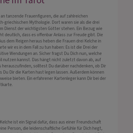
che im Tarot
rt an tanzende Frauenfiguren, die auf zahlreichen
h-griechischen Mythologie. Dort waren sie als die drei
 im Dienst der wichtigsten Götter stehen. Ein Bezug wie
cht deutlich, dass es offenbar Anlass zur Freude gibt. Die
 Aus dem Reigen heraus heben die Frauen drei Kelche in
e wir es in dem Fall zu tun haben: Es ist die Drei der
sitive Wendungen an. Sicher fragst Du Dich nun, welche
 nutzen kannst. Das hängt nicht zuletzt davon ab, auf
s herauszufinden, solltest Du darüber nachdenken, ob Dir
ls Du Dir die Karten hast legen lassen. Außerdem können
eise bieten. Ein erfahrener Kartenleger kann Dir bei der
tkarte.
lche ist ein Signal dafür, dass aus einer Freundschaft
ne Person, die leidenschaftliche Gefühle für Dich hegt,