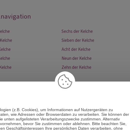
lnavigation
Kelche
Sechs der Kelche
 Kelche
Sieben der Kelche
Kelche
Acht der Kelche
Kelche
Neun der Kelche
 Kelche
Zehn der Kelche
logien (z.B. Cookies), um Informationen auf Nutzergeräten zu
aten, wie Adressen oder Browserdaten zu verarbeiten. Sie können der
die unten aufgelisteten Verarbeitungszwecke zustimmen. Alternativ
 vornehmen, bevor Sie zustimmen oder ablehnen. Bitte beachten Sie,
men Geschäftsinteressen Ihre persönlichen Daten verarbeiten, ohne