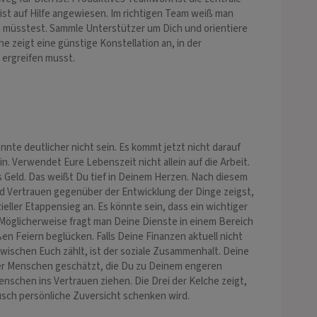
ist auf Hilfe angewiesen. Im richtigen Team weiß man
n müsstest. Sammle Unterstützer um Dich und orientiere
he zeigt eine günstige Konstellation an, in der
 ergreifen musst.
nnte deutlicher nicht sein. Es kommt jetzt nicht darauf
. Verwendet Eure Lebenszeit nicht allein auf die Arbeit.
ls Geld. Das weißt Du tief in Deinem Herzen. Nach diesem
d Vertrauen gegenüber der Entwicklung der Dinge zeigst,
ieller Etappensieg an. Es könnte sein, dass ein wichtiger
t. Möglicherweise fragt man Deine Dienste in einem Bereich
n Feiern beglücken. Falls Deine Finanzen aktuell nicht
zwischen Euch zählt, ist der soziale Zusammenhalt. Deine
er Menschen geschätzt, die Du zu Deinem engeren
enschen ins Vertrauen ziehen. Die Drei der Kelche zeigt,
usch persönliche Zuversicht schenken wird.