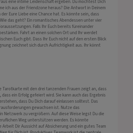
raus eine intime Leidenschaft ergeben. Du möchtest Dich
mme ich aus der Friendzone heraus? Die Antwort in Deinem
n der Eure Liebe eine Chance hat. Es könnte sein, dass
. Wie das geht? Ein romantisches Abendessen unter vier
oraussetzungen. Falls Ihr Euch bereits füreinander
bestärken. Fahrt an einen solchen Ort und Ihr werdet
schen Euch gibt. Dass Ihr Euch nicht auf den ersten Blick
egnung zeichnet sich durch Aufrichtigkeit aus. Ihr könnt
 Tarotkarte mit den drei tanzenden Frauen zeigt an, dass
dass ein Erfolg gefeiert wird. Sie kann auch das Ergebnis
erstehen, dass Du Dich darauf einlassen solltest. Das
rausforderungen gewachsen ist. Nutze das
 Netzwerk zu vergrößern. Auf diese Weise legst Du die
beruflichen Weg unterstützen werden. Es könnte
e Arbeit Dir Aussicht auf Absicherung und ein gutes Team
Weg für Dich ist. Produktives Teamwork ist die zentrale