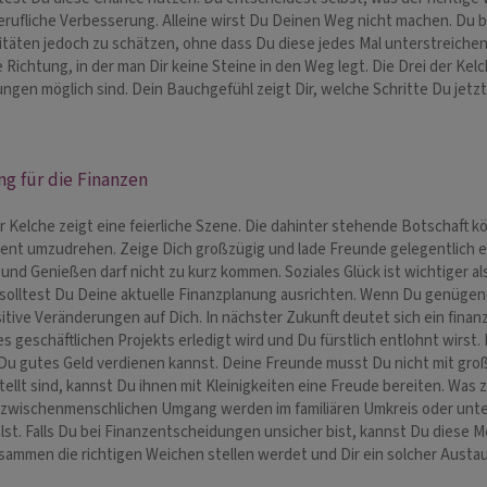
berufliche Verbesserung. Alleine wirst Du Deinen Weg nicht machen. Du b
itäten jedoch zu schätzen, ohne dass Du diese jedes Mal unterstreiche
e Richtung, in der man Dir keine Steine in den Weg legt. Die Drei der Kelc
ngen möglich sind. Dein Bauchgefühl zeigt Dir, welche Schritte Du jetzt
g für die Finanzen
r Kelche zeigt eine feierliche Szene. Die dahinter stehende Botschaft kö
Cent umzudrehen. Zeige Dich großzügig und lade Freunde gelegentlich ein
 und Genießen darf nicht zu kurz kommen. Soziales Glück ist wichtiger a
solltest Du Deine aktuelle Finanzplanung ausrichten. Wenn Du genügen
tive Veränderungen auf Dich. In nächster Zukunft deutet sich ein finanz
es geschäftlichen Projekts erledigt wird und Du fürstlich entlohnt wirs
 Du gutes Geld verdienen kannst. Deine Freunde musst Du nicht mit große
tellt sind, kannst Du ihnen mit Kleinigkeiten eine Freude bereiten. Was 
 zwischenmenschlichen Umgang werden im familiären Umkreis oder unt
lst. Falls Du bei Finanzentscheidungen unsicher bist, kannst Du diese M
usammen die richtigen Weichen stellen werdet und Dir ein solcher Austa