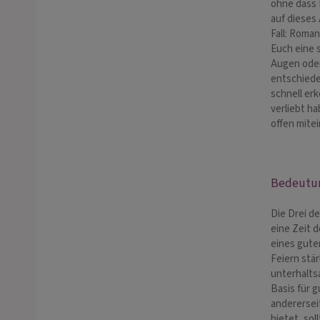
ohne dass 
auf dieses
Fall: Roman
Euch eine 
Augen oder
entschiede
schnell er
verliebt ha
offen mite
Bedeutung
Die Drei d
eine Zeit 
eines guten
Feiern stä
unterhalts
Basis für 
anderersei
bietet, sol