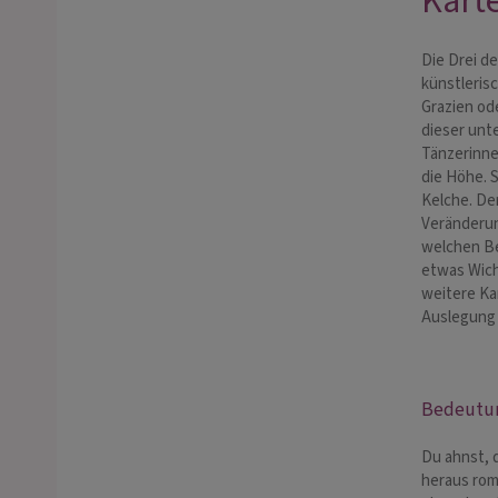
Karte
Die Drei de
künstleris
Grazien od
dieser unte
Tänzerinne
die Höhe. S
Kelche. De
Veränderun
welchen Be
etwas Wich
weitere Ka
Auslegung 
Bedeutun
Du ahnst, 
heraus rom