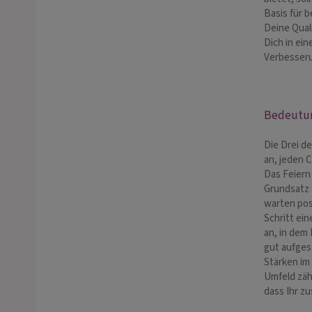
Basis für 
Deine Qual
Dich in ein
Verbesseru
Bedeutun
Die Drei de
an, jeden 
Das Feiern
Grundsatz 
warten posi
Schritt ein
an, in dem
gut aufges
Stärken im
Umfeld zäh
dass Ihr z