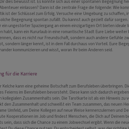
Dir dies bewusst ist. Es könnte sich aus einer spontanen Begegnung he
 Abenteuer einlassen? Dann ist die zentrale Frage die folgende: Wie ko
tik ist der Schlüssel zum Erfolg. Versuche eine Umgebung zu schaffen, i
solche Begegnung spontan zufällt. Du kannst auch gezielt dafür sorgen
 ein ungestörter Spaziergang an einem einzigartigen Ort bieten ideale V
n habt, kann ein Kururlaub in eine romantische Stadt Eure Liebe weiter 
kennen, dass es nicht nur Freundschaft, sondern auch andere Gefühle zwi
bt, sondern länger kennt, ist in dem Fall durchaus von Vorteil. Eure Beg
inander kommunizieren und wisst, woran Ihr beim Anderen seid.
 für die Karriere
er Kelche kann eine geheime Botschaft zum Berufsleben überbringen. Die
des Feierns im Berufsleben bevorsteht. Diese kann sich dadurch ergeben, 
 kollegialen Zusammenhalts sein. Die Tarotkarte ist als ein Hinweis zu v
rkt den Zusammenhalt und schweißt ein Team zusammen, das neuen He
ame Umfeld, um Deine Kollegen auf neue Weise kennenzulernen und Dein
gute Kooperationen im Job und findest Menschen, die Dich auf Deinem 
ts sein, dass sich die Chance zu einem Jobwechsel ergibt. Wenn die neu
ltest Du diese Chance nutzen. Du entscheidest selbst, was der richtige 