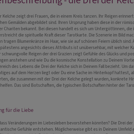
nbeschreibung - die Drei der Kel
r Kelche zeigt drei Frauen, die in einem Kreis tanzen. Ihr Reigen erinne
chen Gemälden abgebildet sind. Ihren Ursprung haben diese in der römisc
er Chariten bekannt. Bei diesen handelt es sich um Untergöttinnen, die
rstreicht die spirituelle Kraft dieser Tarotkarte. Die Szenerie im Bild ma
n tragen Blumenkränze im Haar, wie sie auf schönen Feiern üblich sind.
pätestens angesichts dieses Attributs ist unübersehbar, mit welcher Kart
r schwungvolle Reigen der drei Grazien zeigt Gefühle des Glücks und po
gen anstehen und wie Du die kosmische Konstellation zu Deinem Vorteil
reich des Lebens die Drei der Kelche sich in Deinem Fall bezieht. Um da
tiges auf dem Herzen liegt oder Du eine Sache im Hinterkopf hattest, a
rten, die zusammen mit der Drei der Kelche gelegt wurden, konkrete Hinw
helfen. Das sind Botschaften, die typischen Botschaften hinter der Taro
g für die Liebe
dass Veränderungen im Liebesleben bevorstehen könnten? Die Drei der Ke
antische Gefühle entstehen. Möglicherweise gibt es in Deinem Umfeld ei