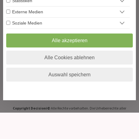
Statistiken
Beruf & Karriere
Externe Medien
Sonstige Bereiche
Soziale Medien
Berater werden
Impressum
Alle akzeptieren
Datenschutz
AGB
Widerrufsformular
Alle Cookies ablehnen
Blog
Podcast
Auswahl speichern
Hilfe
Vertrag widerrufen
VERTRAG WIDERRUFEN
Copyright Decisioni©
Alle Rechte vorbehalten. Die Urheberrechte aller
Inhalte dieser Webseite
sowie jegliche publizierten Texte liegen bei Decisioni.de und
Vervielfältigung jeglicher Art ist untersagt
und wird strafrechtlich verfolgt.