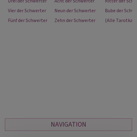
Drei der Schwerter
Acht der Schwerter
Ritter der Sch
Vier der Schwerter
Neun der Schwerter
Bube der Schwe
Fünf der Schwerter
Zehn der Schwerter
(Alle Tarotkart
NAVIGATION