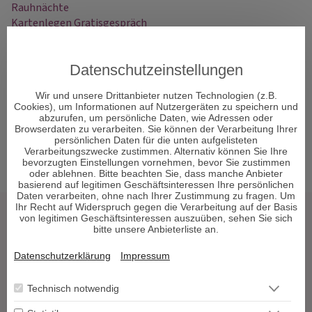
Rauhnächte
Kartenlegen Gratisgespräch
Kartenlegen am Telefon
Liebestarot
Datenschutzeinstellungen
Dualseelenliebe
Astrologische Beratung am Telefon
Wir und unsere Drittanbieter nutzen Technologien (z.B.
Tarotkarten Bedeutung
Cookies), um Informationen auf Nutzergeräten zu speichern und
Reguläre Webseite
abzurufen, um persönliche Daten, wie Adressen oder
Browserdaten zu verarbeiten. Sie können der Verarbeitung Ihrer
persönlichen Daten für die unten aufgelisteten
Verarbeitungszwecke zustimmen. Alternativ können Sie Ihre
bevorzugten Einstellungen vornehmen, bevor Sie zustimmen
oder ablehnen. Bitte beachten Sie, dass manche Anbieter
basierend auf legitimen Geschäftsinteressen Ihre persönlichen
Daten verarbeiten, ohne nach Ihrer Zustimmung zu fragen. Um
Ihr Recht auf Widerspruch gegen die Verarbeitung auf der Basis
von legitimen Geschäftsinteressen auszuüben, sehen Sie sich
Tarot & Kartenlegen
bitte unsere Anbieterliste an.
Hellsehen & Wahrsagen
Datenschutzerklärung
Impressum
Astrologie & Horoskope
Medium & Channeling
Technisch notwendig
Psych. Lebensberatung
Liebe & Partnerschaft