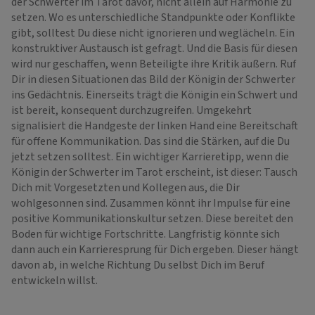
der Schwerter im Tarot davor, nicht allein auf Harmonie zu
setzen. Wo es unterschiedliche Standpunkte oder Konflikte
gibt, solltest Du diese nicht ignorieren und weglächeln. Ein
konstruktiver Austausch ist gefragt. Und die Basis für diesen
wird nur geschaffen, wenn Beteiligte ihre Kritik äußern. Ruf
Dir in diesen Situationen das Bild der Königin der Schwerter
ins Gedächtnis. Einerseits trägt die Königin ein Schwert und
ist bereit, konsequent durchzugreifen. Umgekehrt
signalisiert die Handgeste der linken Hand eine Bereitschaft
für offene Kommunikation. Das sind die Stärken, auf die Du
jetzt setzen solltest. Ein wichtiger Karrieretipp, wenn die
Königin der Schwerter im Tarot erscheint, ist dieser: Tausch
Dich mit Vorgesetzten und Kollegen aus, die Dir
wohlgesonnen sind. Zusammen könnt ihr Impulse für eine
positive Kommunikationskultur setzen. Diese bereitet den
Boden für wichtige Fortschritte. Langfristig könnte sich
dann auch ein Karrieresprung für Dich ergeben. Dieser hängt
davon ab, in welche Richtung Du selbst Dich im Beruf
entwickeln willst.