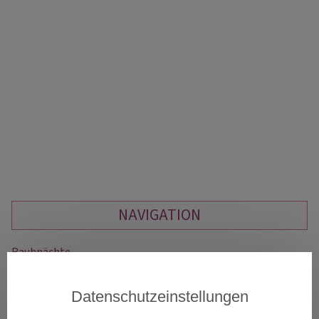
NAVIGATION
Rauhnächte
Kartenlegen Gratisgespräch
Kartenlegen am Telefon
Datenschutzeinstellungen
Liebestarot
Dualseelenliebe