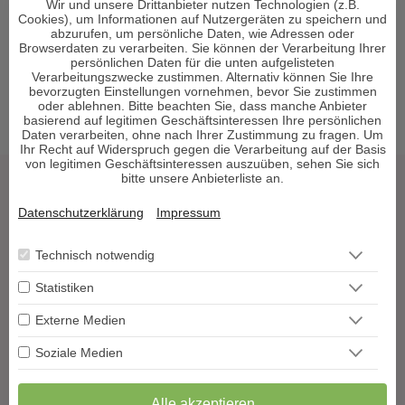
Wir und unsere Drittanbieter nutzen Technologien (z.B.
Astrologische Beratung am Telefon
Cookies), um Informationen auf Nutzergeräten zu speichern und
Tarotkarten Bedeutung
abzurufen, um persönliche Daten, wie Adressen oder
Browserdaten zu verarbeiten. Sie können der Verarbeitung Ihrer
Reguläre Webseite
persönlichen Daten für die unten aufgelisteten
Verarbeitungszwecke zustimmen. Alternativ können Sie Ihre
bevorzugten Einstellungen vornehmen, bevor Sie zustimmen
oder ablehnen. Bitte beachten Sie, dass manche Anbieter
basierend auf legitimen Geschäftsinteressen Ihre persönlichen
Daten verarbeiten, ohne nach Ihrer Zustimmung zu fragen. Um
Ihr Recht auf Widerspruch gegen die Verarbeitung auf der Basis
von legitimen Geschäftsinteressen auszuüben, sehen Sie sich
bitte unsere Anbieterliste an.
Tarot & Kartenlegen
Datenschutzerklärung
Impressum
Hellsehen & Wahrsagen
Astrologie & Horoskope
Technisch notwendig
Medium & Channeling
Psych. Lebensberatung
Statistiken
Liebe & Partnerschaft
Externe Medien
Beruf & Karriere
Sonstige Bereiche
Soziale Medien
Berater werden
Alle akzeptieren