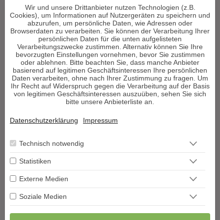
Wir und unsere Drittanbieter nutzen Technologien (z.B.
Astrologie & Horoskope
Cookies), um Informationen auf Nutzergeräten zu speichern und
Medium & Channeling
abzurufen, um persönliche Daten, wie Adressen oder
Browserdaten zu verarbeiten. Sie können der Verarbeitung Ihrer
Psych. Lebensberatung
persönlichen Daten für die unten aufgelisteten
Liebe & Partnerschaft
Verarbeitungszwecke zustimmen. Alternativ können Sie Ihre
bevorzugten Einstellungen vornehmen, bevor Sie zustimmen
Beruf & Karriere
oder ablehnen. Bitte beachten Sie, dass manche Anbieter
Sonstige Bereiche
basierend auf legitimen Geschäftsinteressen Ihre persönlichen
Daten verarbeiten, ohne nach Ihrer Zustimmung zu fragen. Um
Ihr Recht auf Widerspruch gegen die Verarbeitung auf der Basis
Berater werden
von legitimen Geschäftsinteressen auszuüben, sehen Sie sich
bitte unsere Anbieterliste an.
Impressum
Datenschutz
Datenschutzerklärung
Impressum
AGB
Widerrufsformular
Technisch notwendig
Blog
Podcast
Statistiken
Hilfe
Externe Medien
Vertrag widerrufen
VERTRAG WIDERRUFEN
Soziale Medien
Copyright Decisioni©
Alle Rechte vorbehalten. Die Urheberrechte aller