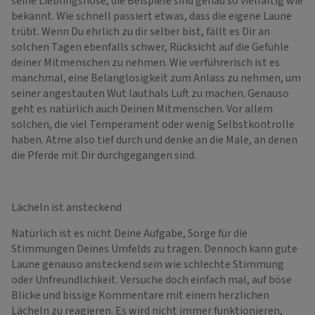
seine Lieblingshose, die Beispiele sind genau so vielfältig wie
bekannt. Wie schnell passiert etwas, dass die eigene Laune
trübt. Wenn Du ehrlich zu dir selber bist, fällt es Dir an
solchen Tagen ebenfalls schwer, Rücksicht auf die Gefühle
deiner Mitmenschen zu nehmen. Wie verführerisch ist es
manchmal, eine Belanglosigkeit zum Anlass zu nehmen, um
seiner angestauten Wut lauthals Luft zu machen. Genauso
geht es natürlich auch Deinen Mitmenschen. Vor allem
solchen, die viel Temperament oder wenig Selbstkontrolle
haben. Atme also tief durch und denke an die Male, an denen
die Pferde mit Dir durchgegangen sind.
Lächeln ist ansteckend
Natürlich ist es nicht Deine Aufgabe, Sorge für die
Stimmungen Deines Umfelds zu tragen. Dennoch kann gute
Laune genauso ansteckend sein wie schlechte Stimmung
oder Unfreundlichkeit. Versuche doch einfach mal, auf böse
Blicke und bissige Kommentare mit einem herzlichen
Lächeln zu reagieren. Es wird nicht immer funktionieren,