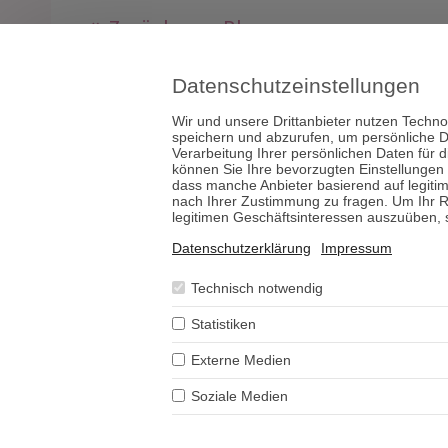
Zurück zum Blog
Datenschutzeinstellungen
Wir und unsere Drittanbieter nutzen Techno
speichern und abzurufen, um persönliche D
Tarot & Kartenl
Verarbeitung Ihrer persönlichen Daten für 
Psych. Le
können Sie Ihre bevorzugten Einstellungen
dass manche Anbieter basierend auf legiti
nach Ihrer Zustimmung zu fragen. Um Ihr R
Berater werden
Impressum
legitimen Geschäftsinteressen auszuüben, se
Datenschutzerklärung
Impressum
Technisch notwendig
Cop
Statistiken
sowie 
Externe Medien
Soziale Medien