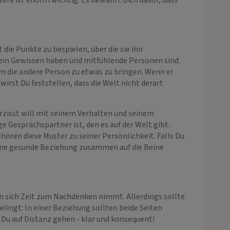
zwerk ist enorm wichtig. Es bewahrt Dich davor, dass
die Punkte zu bespielen, über die sie ihn
ein Gewissen haben und mitfühlende Personen sind.
m die andere Person zu etwas zu bringen. Wenn er
irst Du feststellen, dass die Welt nicht derart
rzisst will mit seinem Verhalten und seinem
ge Gesprächspartner ist, den es auf der Welt gibt.
ehören diese Muster zu seiner Persönlichkeit. Falls Du
eine gesunde Beziehung zusammen auf die Beine
n sich Zeit zum Nachdenken nimmt. Allerdings sollte
lingt: In einer Beziehung sollten beide Seiten
t Du auf Distanz gehen - klar und konsequent!