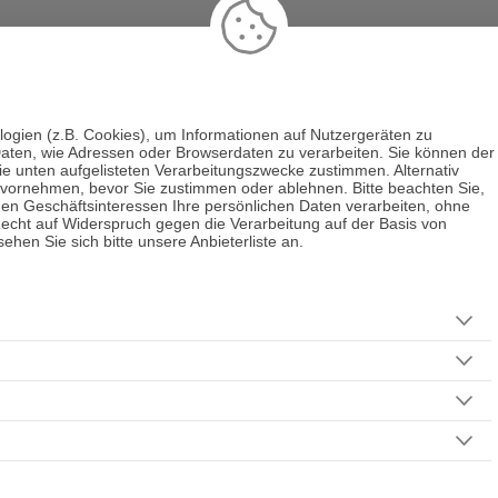
logien (z.B. Cookies), um Informationen auf Nutzergeräten zu
aten, wie Adressen oder Browserdaten zu verarbeiten. Sie können der
egen
Hellsehen & Wahrsagen
Astrologie & Horoskope
Medi
die unten aufgelisteten Verarbeitungszwecke zustimmen. Alternativ
bensberatung
Liebe & Partnerschaft
Beruf & Karriere
Sonsti
 vornehmen, bevor Sie zustimmen oder ablehnen. Bitte beachten Sie,
men Geschäftsinteressen Ihre persönlichen Daten verarbeiten, ohne
echt auf Widerspruch gegen die Verarbeitung auf der Basis von
Datenschutz
AGB
Widerrufsformular
Blog
Podca
hen Sie sich bitte unsere Anbieterliste an.
VERTRAG WIDERRUFEN
yright Decisioni©
Alle Rechte vorbehalten. Die Urheberrechte aller Inhalte dieser Webs
jegliche publizierten Texte liegen bei Decisioni.de und Vervielfältigung jeglicher Art ist un
und wird strafrechtlich verfolgt.