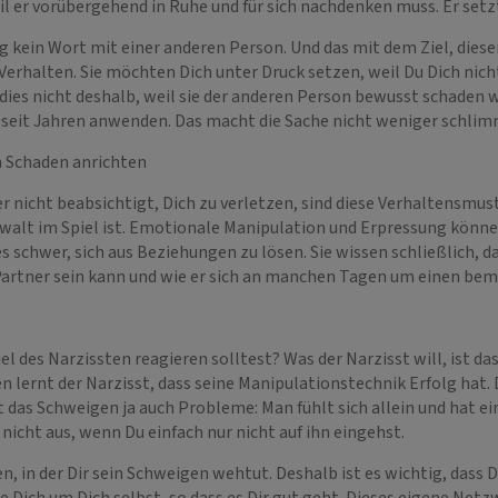
il er vorübergehend in Ruhe und für sich nachdenken muss. Er set
kein Wort mit einer anderen Person. Und das mit dem Ziel, dieser
rhalten. Sie möchten Dich unter Druck setzen, weil Du Dich nicht
es nicht deshalb, weil sie der anderen Person bewusst schaden wo
ie seit Jahren anwenden. Das macht die Sache nicht weniger schlim
n Schaden anrichten
r nicht beabsichtigt, Dich zu verletzen, sind diese Verhaltensmust
Gewalt im Spiel ist. Emotionale Manipulation und Erpressung könn
t es schwer, sich aus Beziehungen zu lösen. Sie wissen schließlic
r Partner sein kann und wie er sich an manchen Tagen um einen bem
el des Narzissten reagieren solltest? Was der Narzisst will, ist
n lernt der Narzisst, dass seine Manipulationstechnik Erfolg hat.
 das Schweigen ja auch Probleme: Man fühlt sich allein und hat ein
 nicht aus, wenn Du einfach nur nicht auf ihn eingehst.
gen, in der Dir sein Schweigen wehtut. Deshalb ist es wichtig, dass