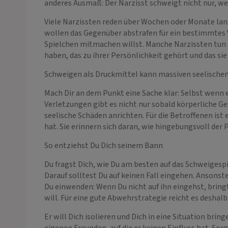
anderes Ausmaß: Der Narzisst schweigt nicht nur, we
Viele Narzissten reden über Wochen oder Monate lang 
wollen das Gegenüber abstrafen für ein bestimmtes Ve
Spielchen mitmachen willst. Manche Narzissten tun di
haben, das zu ihrer Persönlichkeit gehört und das s
Schweigen als Druckmittel kann massiven seelische
Mach Dir an dem Punkt eine Sache klar: Selbst wenn e
Verletzungen gibt es nicht nur sobald körperliche 
seelische Schäden anrichten. Für die Betroffenen is
hat. Sie erinnern sich daran, wie hingebungsvoll de
So entziehst Du Dich seinem Bann
Du fragst Dich, wie Du am besten auf das Schweigespi
Darauf solltest Du auf keinen Fall eingehen. Ansonste
Du einwenden: Wenn Du nicht auf ihn eingehst, bringt
will. Für eine gute Abwehrstrategie reicht es deshalb
Er will Dich isolieren und Dich in eine Situation brin