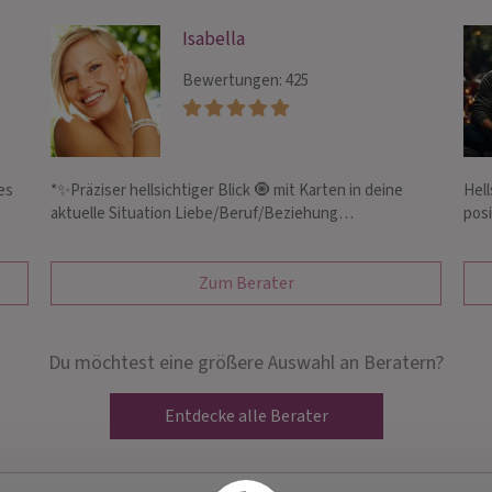
Isabella
Bewertungen: 425
es
*✨Präziser hellsichtiger Blick 🧿 mit Karten in deine
Hell
aktuelle Situation Liebe/Beruf/Beziehung…
pos
Zum Berater
Du möchtest eine größere Auswahl an Beratern?
Entdecke alle Berater