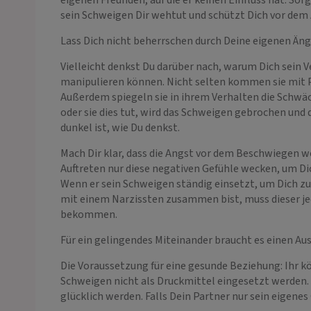
eigenen Freunden, auf die er keinen Einfluss hat. Sor
sein Schweigen Dir wehtut und schützt Dich vor dem 
Lass Dich nicht beherrschen durch Deine eigenen Än
Vielleicht denkst Du darüber nach, warum Dich sein Ve
manipulieren können. Nicht selten kommen sie mit P
Außerdem spiegeln sie in ihrem Verhalten die Schwä
oder sie dies tut, wird das Schweigen gebrochen und 
dunkel ist, wie Du denkst.
Mach Dir klar, dass die Angst vor dem Beschwiegen w
Auftreten nur diese negativen Gefühle wecken, um Dich
Wenn er sein Schweigen ständig einsetzt, um Dich zu m
mit einem Narzissten zusammen bist, muss dieser je
bekommen.
Für ein gelingendes Miteinander braucht es einen Au
Die Voraussetzung für eine gesunde Beziehung: Ihr 
Schweigen nicht als Druckmittel eingesetzt werden. A
glücklich werden. Falls Dein Partner nur sein eigenes