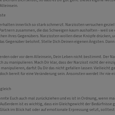
ge Dich um Dich selbst, so dass es Dir gut geht. Dieses eigene Net
Alleinsein.
gste
rhalten innerlich so stark schmerzt. Narzissten versuchen gezielt 
artnern zusammen, die das Schweigen kaum aushalten - weil sie 
chen ihres Gegenübers. Narzissten wollen diese Knöpfe drücken, u
das Gegenüber belohnt. Stelle Dich Deinen eigenen Ängsten. Dann w
erden oder vor dem Alleinsein, Dein Leben nicht bestimmt. Der Na
 zu manipulieren. Mach Dir klar, dass der Narzisst nicht der einzi
anipulieren, darfst Du Dir das nicht gefallen lassen. Vielleicht g
doch bereit für eine Veränderung sein. Ansonsten werdet Ihr nie 
sgleich
könnte Euch auch mal zurückziehen und es ist in Ordnung, wenn ma
ußerdem ist es wichtig, dass ein Gleichgewicht der Bedürfnisse ge
 Glück im Blick hat oder auf emotionale Erpressung setzt, solltes