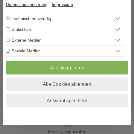
Datenschutzerklärung
Impressum
Tarot & Kartenlegen
Technisch notwendig
Hellsehen & Wahrsagen
Astrologie & Horoskope
Statistiken
Medium & Channeling
Externe Medien
Psych. Lebensberatung
Liebe & Partnerschaft
Soziale Medien
Beruf & Karriere
Sonstige Bereiche
Alle akzeptieren
Berater werden
Alle Cookies ablehnen
Impressum
Datenschutz
AGB
Auswahl speichern
Widerrufsformular
Blog
Podcast
Hilfe
Vertrag widerrufen