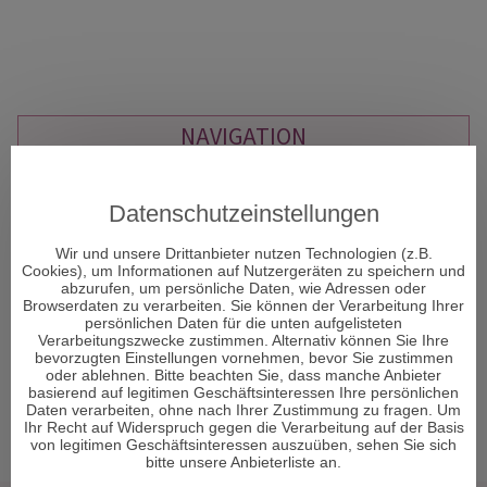
NAVIGATION
Rauhnächte
Datenschutzeinstellungen
Kartenlegen Gratisgespräch
Kartenlegen am Telefon
Wir und unsere Drittanbieter nutzen Technologien (z.B.
Liebestarot
Cookies), um Informationen auf Nutzergeräten zu speichern und
Dualseelenliebe
abzurufen, um persönliche Daten, wie Adressen oder
Browserdaten zu verarbeiten. Sie können der Verarbeitung Ihrer
Astrologische Beratung am Telefon
persönlichen Daten für die unten aufgelisteten
Tarotkarten Bedeutung
Verarbeitungszwecke zustimmen. Alternativ können Sie Ihre
Reguläre Webseite
bevorzugten Einstellungen vornehmen, bevor Sie zustimmen
oder ablehnen. Bitte beachten Sie, dass manche Anbieter
basierend auf legitimen Geschäftsinteressen Ihre persönlichen
Daten verarbeiten, ohne nach Ihrer Zustimmung zu fragen. Um
Ihr Recht auf Widerspruch gegen die Verarbeitung auf der Basis
von legitimen Geschäftsinteressen auszuüben, sehen Sie sich
bitte unsere Anbieterliste an.