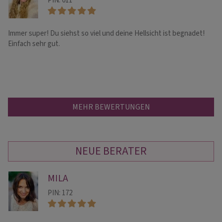
PIN: 011
Immer super! Du siehst so viel und deine Hellsicht ist begnadet!
Vi
Einfach sehr gut.
MEHR BEWERTUNGEN
NEUE BERATER
MILA
PIN: 172