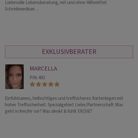
Liebevolle Lebensberatung, mit und ohne Hilfsmittel.
ॐ 
Schreibmedium…
Be
Je
EXKLUSIVBERATER
MARCELLA
PIN: 403
Einfühlsames, hellsichtiges und treffsicheres Kartenlegen mit
Li
hoher Treffsicherheit. Spezialgebiet Liebe/Partnerschaft: Was
Li
geht in ihm/ihr vor? Was denkt & fühlt ER/SIE?
al