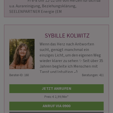
                        Fr 6-8 Uhr 12-22 Uhr von Herzen für dich da 
u.a. Aurareinigung, Beziehungsklärung, 
SEELENPARTNER Energie (EM                    
SYBILLE KOLWITZ
Wenn das Herz nach Antworten
sucht, genügt manchmal ein
einziges Licht, um den eigenen Weg
wieder klarer zu sehen ✨ Seit über 35
Jahren begleite ich Menschen mit
Tarot und Intuition 🌙
Berater-ID: 160
Beratungen: 411
JETZT ANRUFEN
Preis: € 2,99/Min
*
ANRUF VIA 0900