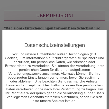
ÜBER DECISIONI
"Decisioni - Entscheidungen formen Dein Schicksal" so
heißt das neue Portal und Decisioni heißt im
italienischen Entscheidungen und vor allem um diese
geht es im Leben. Entscheidungen sind ein Moment in
Datenschutzeinstellungen
Ihrem Leben, der alles verändern kann.
Wir und unsere Drittanbieter nutzen Technologien (z.B.
Cookies), um Informationen auf Nutzergeräten zu speichern und
abzurufen, um persönliche Daten, wie Adressen oder
Viele Menschen sehnen sich nach Erholung und suchen den
Browserdaten zu verarbeiten. Sie können der Verarbeitung Ihrer
Zugang zu sich selbst. Aber was genau gibt es, um bei sich
persönlichen Daten für die unten aufgelisteten
Verarbeitungszwecke zustimmen. Alternativ können Sie Ihre
selbst wieder anzukommen und den Fokus auf das zu lenken,
bevorzugten Einstellungen vornehmen, bevor Sie zustimmen
was wirklich wichtig ist im Leben und die richtigen
oder ablehnen. Bitte beachten Sie, dass manche Anbieter
Entscheidungen zu treffen?
basierend auf legitimen Geschäftsinteressen Ihre persönlichen
Daten verarbeiten, ohne nach Ihrer Zustimmung zu fragen. Um
Ihr Recht auf Widerspruch gegen die Verarbeitung auf der Basis
Den Körper und Seele in Einklang zu bringen ist von enormer
von legitimen Geschäftsinteressen auszuüben, sehen Sie sich
Wichtigkeit für den Menschen. Man könnte auch sagen – es
bitte unsere Anbieterliste an.
ist sogar DAS Wichtigste im Leben. Wenn das Gleichgewicht