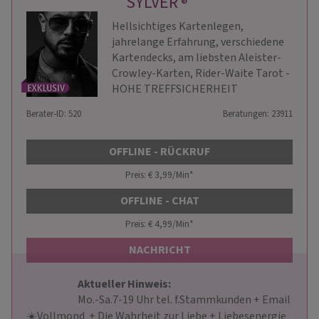
SYLVER
®
Hellsichtiges Kartenlegen,
jahrelange Erfahrung, verschiedene
Kartendecks, am liebsten Aleister-
Crowley-Karten, Rider-Waite Tarot -
HOHE TREFFSICHERHEIT
Berater-ID: 520
Beratungen: 23911
OFFLINE - RÜCKRUF
Preis: € 3,99/Min
*
OFFLINE - CHAT
Preis: € 4,99/Min
*
NACHRICHT
Aktueller Hinweis: 
                        Mo.-Sa.7-19 Uhr tel. f.Stammkunden + Email 
☀️Vollmond  + Die Wahrheit zur Liebe + Liebesenergie   