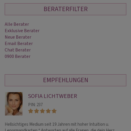
BERATERFILTER
Alle Berater
Exklusive Berater
Neue Berater
Email Berater
Chat Berater
0900 Berater
EMPFEHLUNGEN
SOFIA LICHTWEBER
PIN: 237
Hellsichtiges Medium seit 19 Jahren mit hoher Intuition u.
..
Lenormandkarten * Antworten auf alle Fragen, die dein Herz
br