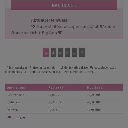
NACHRICHT
Aktueller Hinweis: 
                        💖 Nur E Mail Beratungen und Chat 💖Seine 
Worte an dich + Big Ben 💖                    
1
2
3
4
5
>
* Alle angegebenen Preise verstehen sich inkl. der jeweils gültigen Umsatzsteuer zzgl.
folgender Kosten pro Minute bei kostenpflichtigen Telefonberatungen.
Anrufer aus
Festnetz*
Mobilfunk*
Deutschland
+0,00 EUR
+0,20 EUR
Österreich
+0,20 EUR
+0,30 EUR
Schweiz
+0,20 EUR
+0,30 EUR
Alle anzeigen