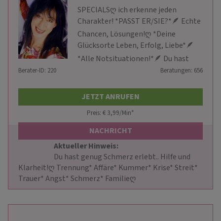
SPECIALSღ ich erkenne jeden
Charakter! *PASST ER/SIE?*🪶 Echte
Chancen, Lösungen!ღ *Deine
Glücksorte Leben, Erfolg, Liebe*🪶
*Alle Notsituationen!*🪶 Du hast
Berater-ID: 220
genug Schmerz erlebt... Klarheit
Beratungen: 656
jetzt!
JETZT ANRUFEN
Preis: € 3,99/Min
*
NACHRICHT
Aktueller Hinweis: 
                        Du hast genug Schmerz erlebt.. Hilfe und 
Klarheit!ღ Trennung* Affäre* Kummer* Krise* Streit* 
Trauer* Angst* Schmerz* Familieღ                    