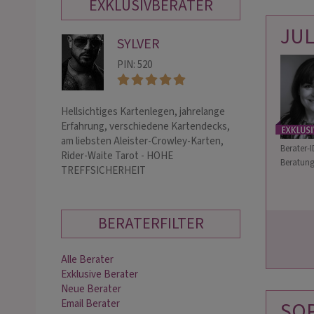
EXKLUSIVBERATER
JU
SYLVER
FR
PIN: 520
PIN:
Hellsichtiges Kartenlegen, jahrelange
~ Hellsichtig, he
Erfahrung, verschiedene Kartendecks,
Botschaften aus
am liebsten Aleister-Crowley-Karten,
den Karten bin ic
Berater-I
Rider-Waite Tarot - HOHE
Dir die Liebesdi
Beratung
TREFFSICHERHEIT
Herausforderun
zu ve…
BERATERFILTER
Alle Berater
Exklusive Berater
Neue Berater
Email Berater
SO