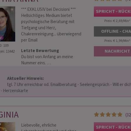
*** EXKLUSIV bei Decisioni ***
SPRICHT - RÜC
Hellsichtiges Medium bietet
Preis: € 2,69/Min
*
psychologische Beratung mit
Tiefgang und Herz,
OFFLINE - CH
Chakrenreinigung... überwiegend
per Email
Preis: € 1,99/Min
*
D: 109
VIENNE
BEATRICE
Letzte Bewertung
NACHRICHT
en: 13442
 151
PIN: 581
Du bist von Anfang an meine
Nummer eins. …
 deine Gefühle und zeige
Hellsehen OHNE jegliche Hilfsmittel -
Hellsi
Aktueller Hinweis: 
iebesweg wirklich führt,
tiefer Blick in die Seele - Beratung mit
Zweife
- Seelengespräch - Will er dich 
und mit viel Herz. Gefühle
hoher Trefferquote zu allen Themen wie
nicht 
 Herzenskarte                    
chens, wie es in deiner
Liebeskummer - Kinder - Familien -
den Ka
Karriere - Weiterentwicklun…
Deiner
GINIA
(32
Liebevolle, ehrliche
SPRICHT - RÜC