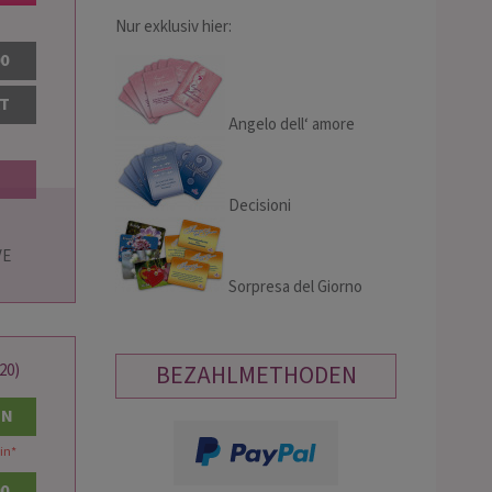
Nur exklusiv hier:
00
AT
Angelo dell‘ amore
Decisioni
Sorpresa del Giorno
BEZAHLMETHODEN
20)
EN
in
*
00