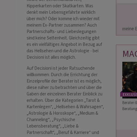
Kipperkarten oder Skatkarten. Was
denkt mein Lebensgefährte wirklich
über mich? Oder komme ich wieder mit
                        💥 Täglich mit Pausen  erreichbar !💥Bitt
meinem Ex-Partner zusammen? Auch
meine E-M
Partnerschafts- und Liebeslegungen
sind keine Seltenheit. Gleichzeitig gibt
es ein vielfältiges Angebot in Bezug auf
MA
das Hellsehen und die Astrologie - bei
Decisioni ist alles möglich.
Auf Decisioni ist jeder Ratsuchende
willkommen. Durch die Errichtung der
Einzelprofile der Berater ist es möglich,
diese näher zu betrachten und über die
Gaben der einzelnen Berater Einblick zu
erhalten. Über die Kategorien „Tarot &
Berater-I
Kartenlegen“, „Hellsehen & Wahrsagen“,
Beratung
„Astrologie & Horoskope“, „Medium &
Channeling“, „Psychische
Lebensberatung“, „Liebe &
Partnerschaft“, „Beruf & Karriere“ und