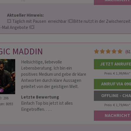
Aktueller Hinweis: 
e nutzt in der Zwischenzeit auch 
ail Angebote !💥                    
GIC MADDIN
(61
Hellsichtige, liebevolle
JETZT ANRUF
Lebensberatung. Ich bin ein
Preis: € 1,99/Min
*
positives Medium und gebe dir klare
Antworten durch klare Aussagen
ANRUF VIA 09
geleitet von der geistigen Welt.
OFFLINE - CH
Letzte Bewertung
D: 206
Einfach Top bis jetzt ist alles
en: 8093
Preis: € 1,79/Min
*
Eingetroffen. . …
NACHRICHT