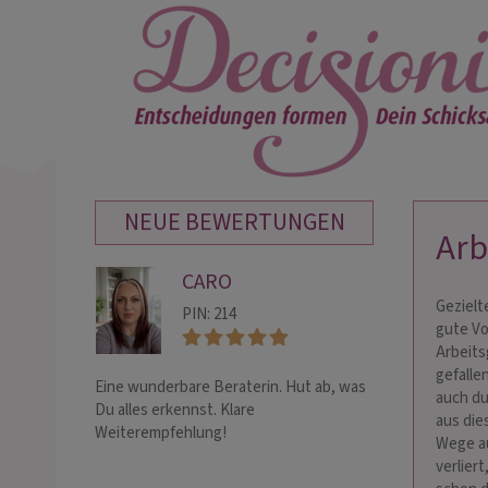
NEUE BEWERTUNGEN
Arb
CARO
JU
Gezielt
SA
PIN: 214
gute Vo
PIN:
Arbeits
gefalle
Eine wunderbare Beraterin. Hut ab, was
Eingetroffen, un
auch du
Du alles erkennst. Klare
es richtig gesehe
aus die
Weiterempfehlung!
geglaubt.
Wege au
verlier