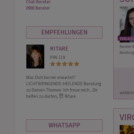
Chat Berater
0900 Berater
EMPFEHLUNGEN
Berater-I
RITARE
VI
Beratung
PIN: 119
PIN:
Was Dich bei mir erwartet?
Ich spüre tief in
LICHTBRINGENDE-HEILENDE Beratung
dir, wohin dein L
                        tgl. 7 Uhr erreichbar od. Emailberatung 
zu Deinen Themen. Ich freue mich , Dir
ehrlich, präzise 
wirklich -
helfen zu dürfen, 😇 Ritare
des Herzensmens
Beziehun…
VIR
WHATSAPP