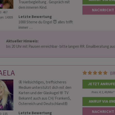
Trauerbegleitung . Gespräch mit
dem inneren Kind.
NACHRICHT
D: 467
Letzte Bewertung
en: 14309
1000 Sterne du Engel 😇 alles trifft
immer …
Aktueller Hinweis: 
e langen RR. Emailberatung auch 
               
AELA
(10
🦋 Hellsichtiges, treffsicheres
JETZT ANRUF
Medium unterstützt dich mit den
Preis: € 2,49/Min
*
Karten und der Glaskugel 🌸 TV
Bekannt auch aus CH/ Franken5,
ANRUF VIA 09
Österreich und Deutschland🦋
NACHRICHT
Letzte Bewertung
D: 135