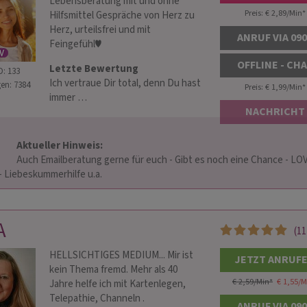
Lebensberatung mit und ohne
Preis: € 2,89/Min
*
Hilfsmittel Gespräche von Herz zu
Herz, urteilsfrei und mit
ANRUF VIA 09
Feingefühl♥ ️
OFFLINE - CH
Letzte Bewertung
D: 133
Ich vertraue Dir total, denn Du hast
en: 7384
Preis: € 1,99/Min
*
immer …
NACHRICHT
Aktueller Hinweis: 
ibt es noch eine Chance - LOVE 
iebeskummerhilfe u.a.                    
A
(11
HELLSICHTIGES MEDIUM... Mir ist
JETZT ANRUF
kein Thema fremd. Mehr als 40
€ 2,59/Min
*
€ 1,55/M
Jahre helfe ich mit Kartenlegen,
Telepathie, Channeln .
ANRUF VIA 09