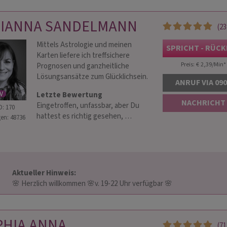
LIANNA SANDELMANN
(23
EYA
KERSTIN
Mittels Astrologie und meinen
 260
PIN: 560
SPRICHT - RÜC
Karten liefere ich treffsichere
Preis: € 2,39/Min
*
Prognosen und ganzheitliche
Lösungsansätze zum Glücklichsein.
llfühlend mit den
💎 Klarheit und Hellsicht , Intuition incl.
Hellfü
ANRUF VIA 09
 den Sternentoren und
meiner eigenen Karten. Ich helfe dir
Zeit m
Letzte Bewertung
h für Dich da und helfe
zügig einen klaren Blick auf die Dinge im
NACHRICHT
Eingetroffen, unfassbar, aber Du
D: 170
nge und
Leben zu bekommen.💎 ruf mich an ☎️
hattest es richtig gesehen, …
en: 48736
gen des Lebens besser
Ich bin von…
Aktueller Hinweis: 
                        🌸 Herzlich willkommen 🌸v. 19-22 Uhr verfügbar 🌸                    
PHIA ANNA
(71