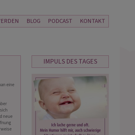
WERDEN
BLOG
PODCAST
KONTAKT
IMPULS DES TAGES
MAGIC MADDIN
HERZENSBLICK
man eine
PIN: 206
PIN: 016
aber
 hat sooo viel gesehen. Es war
„5 Sterne sind eigentlich viel zu weni
sich
stimmig, so dass ich den
für diese großartige Beratung! Sie ha
nd neue
tsprognosen vertraue. 🥰 Vielen
meine Situation sofort und absolut
ffnung
 Dank für das wunderbare
treffsicher erkannt. Ohne
erweise
ch! 💕
Vorabinformationen hat sie alles exa