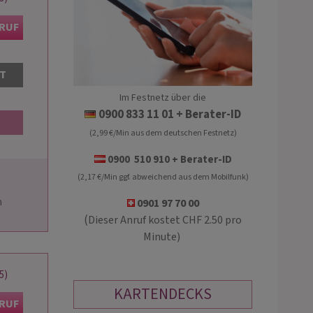
KRUF
AT
Im Festnetz über die
ULRIKE
MEDIUM SARAH
0900 833 11 01
+ Berater-ID
(2,99 €/Min aus dem deutschen Festnetz)
PIN: 173
PIN: 100
0900 510 910 + Berater-ID
(2,17 €/Min ggf. abweichend aus dem Mobilfunk)
chtiges Kartenlegen - Du hast
Hellsichtige, liebevolle Lebensberate
l, Ängste und Sorgen, die Dich
Medium ohne und mit Hilfsmittel,
0901 97 70 00
loslassen? Mit meiner Hellsicht und
Alternative Therapeutin und Heilerin
(
Dieser Anruf kostet CHF 2.50 pro
rten finden wir Antworten bei
langjähriger Erfahrung. Lichtarbeit,
Minute)
 Suche nach Klarheit.…
Blockaden Auflösung,
5)
KARTENDECKS
KRUF