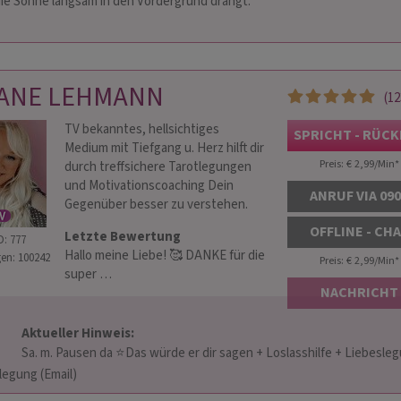
ie Sonne langsam in den Vordergrund drängt.
IANE LEHMANN
(12
TV bekanntes, hellsichtiges
SPRICHT - RÜC
Medium mit Tiefgang u. Herz hilft dir
Preis: € 2,99/Min
*
durch treffsichere Tarotlegungen
LLI
MATIDA
und Motivationscoaching Dein
ANRUF VIA 09
Gegenüber besser zu verstehen.
 270
PIN: 275
OFFLINE - CH
Letzte Bewertung
D: 777
Hallo meine Liebe! 🥰 DANKE für die
en: 100242
Preis: € 2,99/Min
*
ensberatung, keine
Klare Antworten, ehrliche Impulse und
Einfüh
super …
 und Nein Fragen zur
ein offenes Ohr. Mit 38 Jahren Erfahrung
Beratu
NACHRICHT
ft und alles was in dein
und Feingefühl begleite ich dich auf
oder F
Keine Themen sind mir
deinem Weg. Oft genügen mir dein Name
ich di
Aktueller Hinweis: 
und eine Frage – ohne …
Liebev
 + Loslasshilfe + Liebeslegung + 
ung (Email)                    