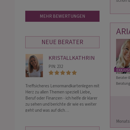
schon d
MEHR BEWERTUNGEN
AR
NEUE BERATER
KRISTALLKATHRIN
MI
PIN: 232
PIN:
Berater-I
Beratung
Treffsicheres Lenormandkartenlegen mit
Hellsichtige Leb
Herz zu allen Themen speziell Liebe,
Rundumblick - Ja
Beruf oder Finanzen - ich helfe dir klarer
Liebe Partnerscha
zu sehen und berichte dir wie es weiter
Herzen liegt ♏️ 
geht und was auf dich…
fremd
                        Sa. m. Pausen da ⭐Das würde er dir sagen
Monatsleg