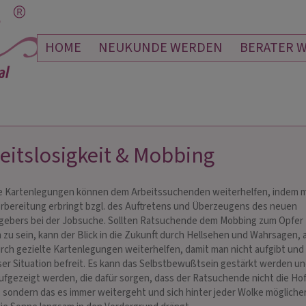
HOME
NEUKUNDE WERDEN
BERATER 
eitslosigkeit & Mobbing
LIANNA
SOPHIA ANNA
e Kartenlegungen können dem Arbeitssuchenden weiterhelfen, indem 
NDELMANN
PIN: 109
rbereitung erbringt bzgl. des Auftretens und Überzeugens des neuen
 170
gebers bei der Jobsuche. Sollten Ratsuchende dem Mobbing zum Opfer
n zu sein, kann der Blick in die Zukunft durch Hellsehen und Wahrsagen, 
fassbar, aber Du hattest
Du bist von Anfang an meine Nummer
Martin
rch gezielte Kartenlegungen weiterhelfen, damit man nicht aufgibt und 
n, nie hätte ich das
eins. Vor allem hast du immer eine sehr
alles 
ser Situation befreit. Es kann das Selbstbewußtsein gestärkt werden u
liebe Art. Man spürt wie ausgeglichen du
Zukunf
fgezeigt werden, die dafür sorgen, dass der Ratsuchende nicht die Ho
bist und so berätst du auch.
lieben
t, sondern das es immer weitergeht und sich hinter jeder Wolke möglich
Gesprä