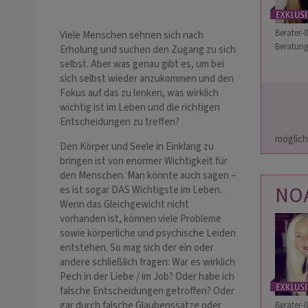
Berater-I
Viele Menschen sehnen sich nach
Beratung
Erholung und suchen den Zugang zu sich
selbst. Aber was genau gibt es, um bei
sich selbst wieder anzukommen und den
Fokus auf das zu lenken, was wirklich
wichtig ist im Leben und die richtigen
Entscheidungen zu treffen?
                        bis 20 Uhr mit Pausen erreichbar- bitt
möglich     
Den Körper und Seele in Einklang zu
bringen ist von enormer Wichtigkeit für
den Menschen. Man könnte auch sagen –
NO
es ist sogar DAS Wichtigste im Leben.
Wenn das Gleichgewicht nicht
vorhanden ist, können viele Probleme
sowie körperliche und psychische Leiden
entstehen. So mag sich der ein oder
andere schließlich fragen: War es wirklich
Pech in der Liebe / im Job? Oder habe ich
falsche Entscheidungen getroffen? Oder
gar durch falsche Glaubenssätze oder
Berater-I