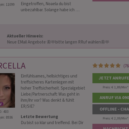
Eingetroffen, Noaela du bist
en: 11099
unbezahlbar. Solange habe ich …
Aktueller Hinweis: 
                        Neue EMail Angebote 🦋🫶bitte langen RRuf wählen🦋🫶                    
RCELLA
(76
Einfühlsames, hellsichtiges und
JETZT ANRUF
treffsicheres Kartenlegen mit
Preis: € 1,89/Min
*
hoher Treffsicherheit. Spezialgebiet
Liebe/Partnerschaft: Was geht in
ANRUF VIA 09
ihm/ihr vor? Was denkt & fühlt
ER/SIE?
OFFLINE - CH
D: 403
Letzte Bewertung
en: 8936
Preis: € 2,09/Min
*
Du bist so klar und treffend. Bei Dir
NACHRICHT
…