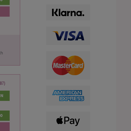
87)
EN
00