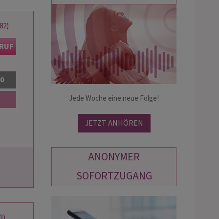
82)
MARTINA-STELLA
TARA
PIN: 102
PIN: 163
KRUF
hliges Schreibmedium der Neuen
Medium der Neuen Zeit zeigt dir dei
00
it hoher Trefferquote
Sternenweg zur Liebe und Glück mit
Jede Woche eine neue Folge!
Hellsicht und *treffsicherem
Kartenlegen* unterstützt durch die
Sternengöttin.
JETZT ANHÖREN
ANONYMER
SOFORTZUGANG
3)