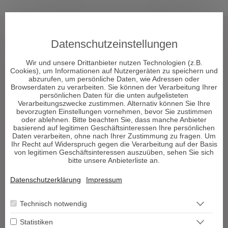
Tarot & Kartenlegen
Datenschutzeinstellungen
Hellsehen & Wahrsagen
Astrologie & Horoskope
Wir und unsere Drittanbieter nutzen Technologien (z.B.
Cookies), um Informationen auf Nutzergeräten zu speichern und
Medium & Channeling
abzurufen, um persönliche Daten, wie Adressen oder
Psych. Lebensberatung
Browserdaten zu verarbeiten. Sie können der Verarbeitung Ihrer
persönlichen Daten für die unten aufgelisteten
Liebe & Partnerschaft
Verarbeitungszwecke zustimmen. Alternativ können Sie Ihre
Beruf & Karriere
bevorzugten Einstellungen vornehmen, bevor Sie zustimmen
oder ablehnen. Bitte beachten Sie, dass manche Anbieter
Sonstige Bereiche
basierend auf legitimen Geschäftsinteressen Ihre persönlichen
Daten verarbeiten, ohne nach Ihrer Zustimmung zu fragen. Um
Ihr Recht auf Widerspruch gegen die Verarbeitung auf der Basis
Berater werden
von legitimen Geschäftsinteressen auszuüben, sehen Sie sich
bitte unsere Anbieterliste an.
Impressum
Datenschutz
Datenschutzerklärung
Impressum
AGB
Widerrufsformular
Technisch notwendig
Blog
Podcast
Statistiken